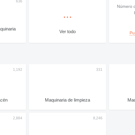
Número d
quinaria
Ver todo
Pu
acén
Maquinaria de limpieza
Maq