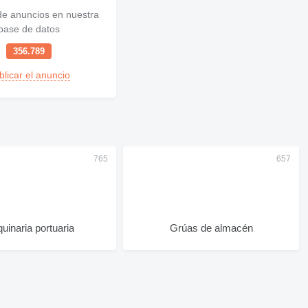
e anuncios en nuestra
base de datos
356.789
blicar el anuncio
uinaria portuaria
Grúas de almacén