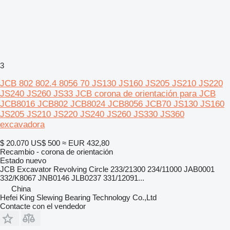
3
JCB 802 802.4 8056 70 JS130 JS160 JS205 JS210 JS220
JS240 JS260 JS33 JCB corona de orientación para JCB
JCB8016 JCB802 JCB8024 JCB8056 JCB70 JS130 JS160
JS205 JS210 JS220 JS240 JS260 JS330 JS360
excavadora
$ 20.070
US$ 500
≈ EUR 432,80
Recambio - corona de orientación
Estado
nuevo
JCB Excavator Revolving Circle 233/21300 234/11000 JAB0001
332/K8067 JNB0146 JLB0237 331/12091...
China
Hefei King Slewing Bearing Technology Co.,Ltd
Contacte con el vendedor