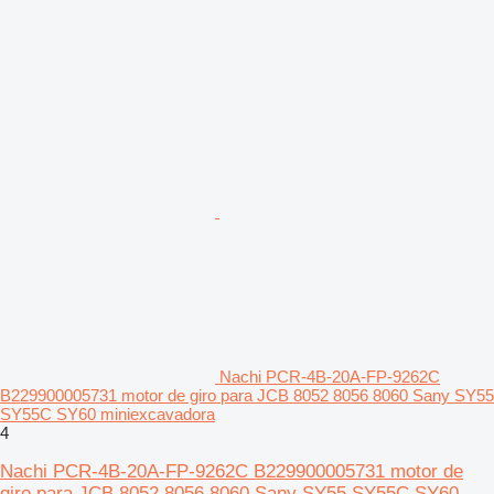
Nachi PCR-4B-20A-FP-9262C
B229900005731 motor de giro para JCB 8052 8056 8060 Sany SY55
SY55C SY60 miniexcavadora
4
Nachi PCR-4B-20A-FP-9262C B229900005731 motor de
giro para JCB 8052 8056 8060 Sany SY55 SY55C SY60