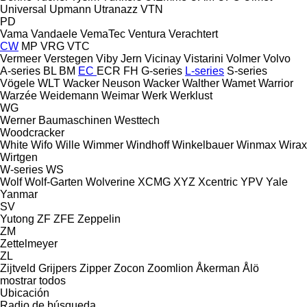
Universal
Upmann
Utranazz
VTN
PD
Vama
Vandaele
VemaTec
Ventura
Verachtert
CW
MP
VRG
VTC
Vermeer
Verstegen
Viby Jern
Vicinay
Vistarini
Volmer
Volvo
A-series
BL
BM
EC
ECR
FH
G-series
L-series
S-series
Vögele
WLT
Wacker Neuson
Wacker
Walther
Wamet
Warrior
Warzée
Weidemann
Weimar
Werk
Werklust
WG
Werner Baumaschinen
Westtech
Woodcracker
White
Wifo
Wille
Wimmer
Windhoff
Winkelbauer
Winmax
Wirax
Wirtgen
W-series
WS
Wolf
Wolf-Garten
Wolverine
XCMG
XYZ
Xcentric
YPV
Yale
Yanmar
SV
Yutong
ZF
ZFE
Zeppelin
ZM
Zettelmeyer
ZL
Zijtveld Grijpers
Zipper
Zocon
Zoomlion
Åkerman
Ålö
mostrar todos
Ubicación
Radio de búsqueda