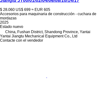
Jiangtu JT00/01/02/04/06/08/10/14/17
$ 28.060
US$ 699
≈ EUR 605
Accesorios para maquinaria de construcción - cuchara de
mordazas
2025
Estado
nuevo
China, Fushan District, Shandong Province, Yantai
Yantai Jiangtu Mechanical Equipment Co., Ltd
Contacte con el vendedor