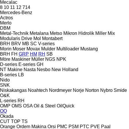
Mecalac
8
10
11
12
714
Mercedes-Benz
Actros
Merlo
DBM
Metal-Technik
Metalana
Metso
Mikron Hidrolik
Miller
Mix
Modularis Drive
Mol
Montabert
BRH
BRV
MB
SC
V-series
Morin
Moser
Movax
Mulder
Multiloader
Mustang
BRH
FH
GRP
HM
RH
SB
Möre Maskiner
Müller
NGS
NPK
D-series
E-series
GH
NT Makine
Nasta
Nesbo
New Holland
B-series
LB
Nido
SNK
Niskakangas
Noahtech
Nordmeyer
Norje
Norton
Nybro Smide
O&K
L-series
RH
OMP
OMS
OSA
Oil & Steel
OilQuick
OQ
Okada
CUT
TOP
TS
Orange
Ordem Makina
Orsi
PMC
PSM
PTC
PVE
Paal