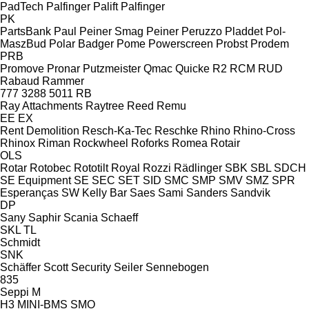
PadTech
Palfinger Palift
Palfinger
PK
PartsBank
Paul
Peiner Smag
Peiner
Peruzzo
Pladdet
Pol-
MaszBud
Polar Badger
Pome
Powerscreen
Probst
Prodem
PRB
Promove
Pronar
Putzmeister
Qmac
Quicke
R2
RCM
RUD
Rabaud
Rammer
777
3288
5011
RB
Ray Attachments
Raytree
Reed
Remu
EE
EX
Rent Demolition
Resch-Ka-Tec
Reschke
Rhino
Rhino-Cross
Rhinox
Riman
Rockwheel
Roforks
Romea
Rotair
OLS
Rotar
Rotobec
Rototilt
Royal
Rozzi
Rädlinger
SBK
SBL
SDCH
SE Equipment
SE
SEC
SET
SID
SMC
SMP
SMV
SMZ
SPR
Esperanças
SW Kelly Bar
Saes
Sami
Sanders
Sandvik
DP
Sany
Saphir
Scania
Schaeff
SKL
TL
Schmidt
SNK
Schäffer
Scott
Security
Seiler
Sennebogen
835
Seppi M
H3
MINI-BMS
SMO