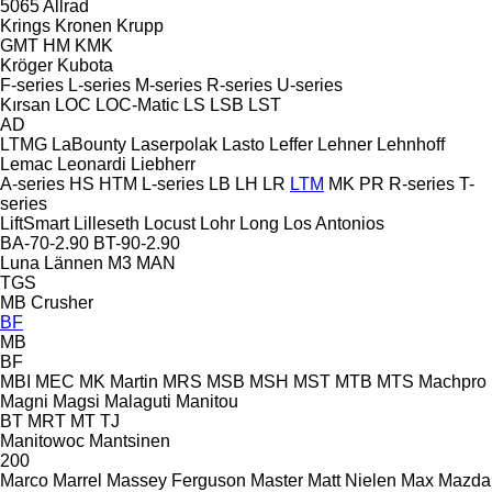
5065
Allrad
Krings
Kronen
Krupp
GMT
HM
KMK
Kröger
Kubota
F-series
L-series
M-series
R-series
U-series
Kırsan
LOC
LOC-Matic
LS
LSB
LST
AD
LTMG
LaBounty
Laserpolak
Lasto
Leffer
Lehner
Lehnhoff
Lemac
Leonardi
Liebherr
A-series
HS
HTM
L-series
LB
LH
LR
LTM
MK
PR
R-series
T-
series
LiftSmart
Lilleseth
Locust
Lohr
Long
Los Antonios
BA-70-2.90
BT-90-2.90
Luna
Lännen
M3
MAN
TGS
MB Crusher
BF
MB
BF
MBI
MEC
MK Martin
MRS
MSB
MSH
MST
MTB
MTS
Machpro
Magni
Magsi
Malaguti
Manitou
BT
MRT
MT
TJ
Manitowoc
Mantsinen
200
Marco
Marrel
Massey Ferguson
Master
Matt Nielen
Max
Mazda