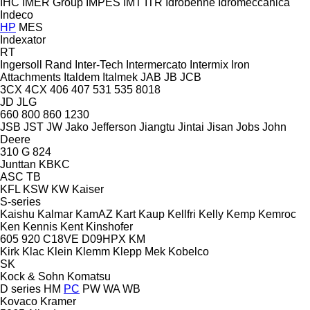
IHC
IMER Group
IMPES
IMT
ITR
Idrobenne
Idromeccanica
Indeco
HP
MES
Indexator
RT
Ingersoll Rand
Inter-Tech
Intermercato
Intermix
Iron
Attachments
Italdem
Italmek
JAB
JB
JCB
3CX
4CX
406
407
531
535
8018
JD
JLG
660
800
860
1230
JSB
JST
JW
Jako
Jefferson
Jiangtu
Jintai
Jisan
Jobs
John
Deere
310 G
824
Junttan
KBKC
ASC
TB
KFL
KSW
KW
Kaiser
S-series
Kaishu
Kalmar
KamAZ
Kart
Kaup
Kellfri
Kelly
Kemp
Kemroc
Ken
Kennis
Kent
Kinshofer
605
920
C18VE
D09HPX
KM
Kirk
Klac
Klein
Klemm
Klepp Mek
Kobelco
SK
Kock & Sohn
Komatsu
D series
HM
PC
PW
WA
WB
Kovaco
Kramer