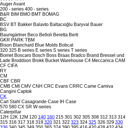
Auger
Avant
200 - series
400 - series
B&R
BIM
BMO
BMT
BOMAG
BC
BSV
BT
Bakker
Balavto
Baltacıoğlu
Baryval
Bauer
BG
Baumgärtner
Beco
Belloli
Beretta
Berti
GKR
PARK
TBM
Bison
Blanchard
Blue Molds
Bobcat
320
325
B series
E series
S series
T series
Bomet
Boscaro
Bosch
Boss
Braas
Bradco
Brand
Bressel und
Lade
Broddson
Brokk
Bucket Warehouse
C4 Meccanica
CAM
CF
CIFA
RY
CM
CBF
CBR
CMB
CMI
CMV
CNH
CRC Evans
CRRC
Came
Camiva
Cangini
Captok
CK
Carl Stahl
Casagrande
Case IH
Case
570
580
CX
SR
W-series
Caterpillar
12H
12K
12M
120
140
160
215
301
302
305
308
312
313
314
315
316
317
318
319
320
321
322
323
324
325
326
329
330
336
340
345
349
350
365
374
390
395
416
420
428
432
434