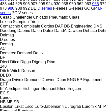
438
444
525
906
907
908
924
930
938
950
962
963
966
972
973
980
988
992
DE
D series
F-series
G-series
GC
GP
M-
series
PC
V-series
Cesab
Challenger
Chicago Pneumatic
Claas
Lexion
Scorpion
Trion
Comacchio
Combisafe
Cordes
DAF
DB Engineering
DMS
Daedong
Daemo
Dalen
Dalex
DandA
Dawson
Dehaco
Dehn
Delmag
D-series
Demag
AC
Demarec
Demarol
Deutz
BF
Dieci
Difco
Digga
Digmaq
Dino
240
Ditch-Witch
Doosan
DL
DX
Drago
Drivex
Dromone
Durwen
Duun
ENG
EP Equipment
EPT
ETA
Eclipse
Eichinger
Elephant
Elme
Engcon
EC
S
Epiroc
HB
MB
SB
Epsilon
Erkat
Esco
Euro-Jabelmann
Eurograb
Euromix MTP
Eurosteel
Eurotrac