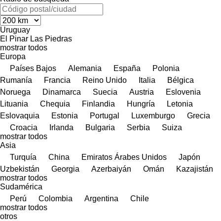
Uruguay
El Pinar
Las Piedras
mostrar todos
Europa
Países Bajos
Alemania
España
Polonia
Rumanía
Francia
Reino Unido
Italia
Bélgica
Noruega
Dinamarca
Suecia
Austria
Eslovenia
Lituania
Chequia
Finlandia
Hungría
Letonia
Eslovaquia
Estonia
Portugal
Luxemburgo
Grecia
Croacia
Irlanda
Bulgaria
Serbia
Suiza
mostrar todos
Asia
Turquía
China
Emiratos Árabes Unidos
Japón
Uzbekistán
Georgia
Azerbaiyán
Omán
Kazajistán
mostrar todos
Sudamérica
Perú
Colombia
Argentina
Chile
mostrar todos
otros