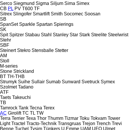
Serco
Siegmund
Sigma
Siljum
Sima
Simex
CB
PL
PV
T600
TF
Sitrex
Slingofer
Smartlift
Smith
Socomec
Soosan
SB
SpanSet
Sparkle
Spartan
Spierings
SK
Spit
Spitzer
Stabau
Stahl
Stanley
Star
Stark
Steelite
Steelwrist
Stehr
SBF
Steinert
Stekro
Stensballe
Stetter
AM
Stoll
M-series
Stone
Strickland
BT
TH-THB
Strumyk
Suihe
Sullair
Sumab
Sunward
Svetruck
Symex
Szolmet
Tadano
ATF
Taets
Takeuchi
TB
Tamrock
Tank
Tecna
Terex
AC
Girolift
TC
TL
TW
Terra
Terrier
Texa
Thor
Thumm
Tizmar
Toku
Tokvam
Tower
Light
Tractel
Tracto-Technik
Transgruas
Trejon
Trench
Trevi
Benne
Tuchel
Tysim
Tünkers
U.Emme
UAM
UFO
Ulmet