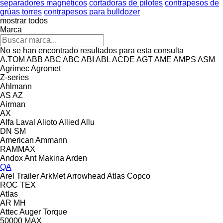
separadores magnéticos
cortadoras de pilotes
contrapesos de
grúas torres
contrapesos para bulldozer
mostrar todos
Marca
No se han encontrado resultados para esta consulta
A.TOM
ABB
ABC
ABC
ABI
ABL
ACDE
AGT
AME
AMPS
ASM
Agrimec
Agromet
Z-series
Ahlmann
AS
AZ
Airman
AX
Alfa Laval
Alioto
Allied
Allu
DN
SM
American
Ammann
RAMMAX
Andox
Ant Makina
Arden
QA
Arel Trailer
ArkMet
Arrowhead
Atlas Copco
ROC
TEX
Atlas
AR
MH
Attec
Auger Torque
50000 MAX