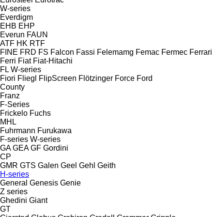
W-series
Everdigm
EHB
EHP
Everun
FAUN
ATF
HK
RTF
FINE
FRD
FS
Falcon
Fassi
Felemamg
Femac
Fermec
Ferrari
Ferri
Fiat
Fiat-Hitachi
FL
W-series
Fiori
Fliegl
FlipScreen
Flötzinger
Force
Ford
County
Franz
F-Series
Frickelo
Fuchs
MHL
Fuhrmann
Furukawa
F-series
W-series
GA
GEA
GF Gordini
CP
GMR
GTS
Galen
Geel
Gehl
Geith
H-series
General
Genesis
Genie
Z series
Ghedini
Giant
GT