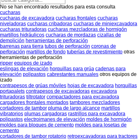
No se han encontrado resultados para esta consulta
cucharas
cucharas de excavadora
cucharas frontales
cucharas
niveladoras
cucharas cribadoras
cucharas de miniexcavadora
cucharas trituradoras
cucharas mezcladoras de hormigón
martillos hidráulicos
cucharas de mordazas
cizallas de
demolición
herramientas de perforación
barrenas para tierra
tubos de perforación
coronas de
perforación
martillos de fondo
tuberías de revestimiento
otras
herramientas de perforación
ripper
equipos de izado
eslingas de elevación
horquillas para grúa
cadenas para
elevación
polipastos
cabrestantes manuales
otros equipos de
izado
contrapesos de grúas móviles
hojas de excavadora
horquillas
portapalets
contrapesos de excavadoras
excavadora
trituradoras
tiltrotator
compactadores para excavadora
cargadores frontales montados
tambores mezcladores
cortadores de tambor
pluma de largo alcance
martillos
vibratorios
plumas cargadoras
rastrillos para excavadora
polipastos
electroimanes de elevación
moldes de hormigón
moldes para bloques de cemento
moldes para losetas de
cemento
cortadores de tambor rotatorio
retroexcavadoras para tractores