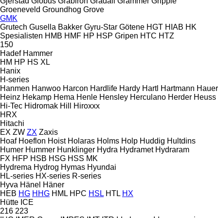
Gjerstad
Globus
Grabiron
Gradall
Grammer
Gripple
Groeneveld
Groundhog
Grove
GMK
Grutech
Gusella Bakker
Gyru-Star
Götene
HGT
HIAB
HK
Spesialisten
HMB
HMF
HP
HSP Gripen
HTC
HTZ
150
Hadef
Hammer
HM
HP
HS
XL
Hanix
H-series
Hanmen
Hanwoo
Harcon
Hardlife
Hardy
Hartl
Hartmann
Hauer
Heinz
Hekamp
Hema
Henle
Hensley
Herculano
Herder
Heuss
Hi-Tec
Hidromak
Hill
Hiroxxx
HRX
Hitachi
EX
ZW
ZX
Zaxis
Hoaf
Hoeflon
Hoist
Holaras
Holms
Holp
Huddig
Hultdins
Humer
Hummer
Hunklinger
Hydra
Hydramet
Hydraram
FX
HFP
HSB
HSG
HSS
MK
Hydrema
Hydrog
Hymas
Hyundai
HL-series
HX-series
R-series
Hyva
Hänel
Häner
HEB
HG
HHG
HML
HPC
HSL
HTL
HX
Hütte
ICE
216
223