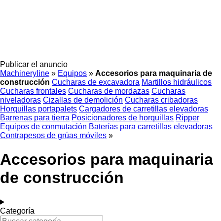
Publicar el anuncio
Machineryline
»
Equipos
»
Accesorios para maquinaria de
construcción
Cucharas de excavadora
Martillos hidráulicos
Cucharas frontales
Cucharas de mordazas
Cucharas
niveladoras
Cizallas de demolición
Cucharas cribadoras
Horquillas portapalets
Cargadores de carretillas elevadoras
Barrenas para tierra
Posicionadores de horquillas
Ripper
Equipos de conmutación
Baterías para carretillas elevadoras
Contrapesos de grúas móviles
»
Accesorios para maquinaria
de construcción
Categoría