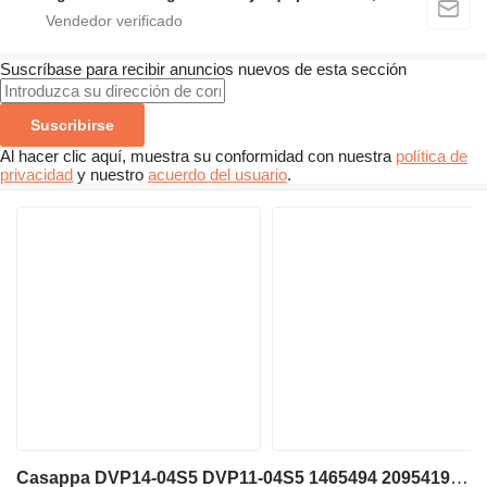
Suscríbase para recibir anuncios nuevos de esta sección
Suscribirse
Al hacer clic aquí, muestra su conformidad con nuestra
política de
privacidad
y nuestro
acuerdo del usuario
.
Casappa DVP14-04S5 DVP11-04S5 1465494 2095419 146-5494 209-5419 bomba hidráulica para Caterpillar 302.5 302.5C E302.5 miniexcavadora