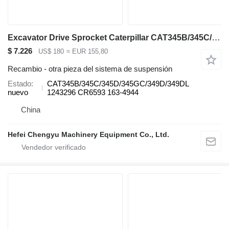
Excavator Drive Sprocket Caterpillar CAT345B/345C/345D/345GC/349D/349DL para Caterpillar 345B/345C/345D/345GC/349D/349DL excavadora
$ 7.226
US$ 180
≈ EUR 155,80
Recambio - otra pieza del sistema de suspensión
Estado
CAT345B/345C/345D/345GC/349D/349DL
nuevo
1243296 CR6593 163-4944
China
Hefei Chengyu Machinery Equipment Co., Ltd.