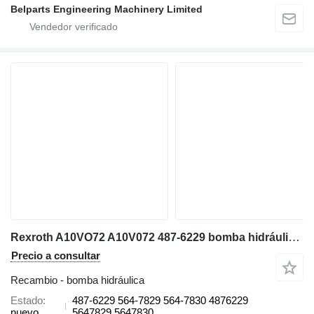
Belparts Engineering Machinery Limited
Rexroth A10VO72 A10V072 487-6229 bomba hidráulica para Caterpillar 307.5 308.5 308 CR SR 309 CR 310 miniexcavadora
Precio a consultar
Recambio - bomba hidráulica
Estado
487-6229 564-7829 564-7830 4876229
nuevo
5647829 5647830