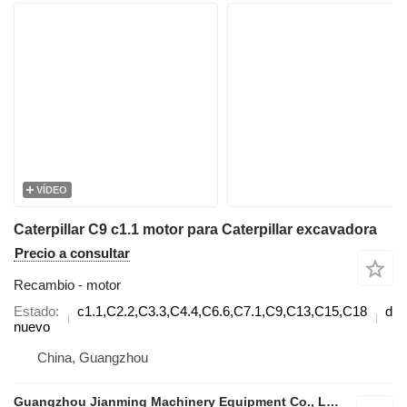
VÍDEO
Caterpillar C9 c1.1 motor para Caterpillar excavadora
Precio a consultar
Recambio - motor
Estado
c1.1,C2.2,C3.3,C4.4,C6.6,C7.1,C9,C13,C15,C18
dié
nuevo
China, Guangzhou
Guangzhou Jianming Machinery Equipment Co., Ltd.