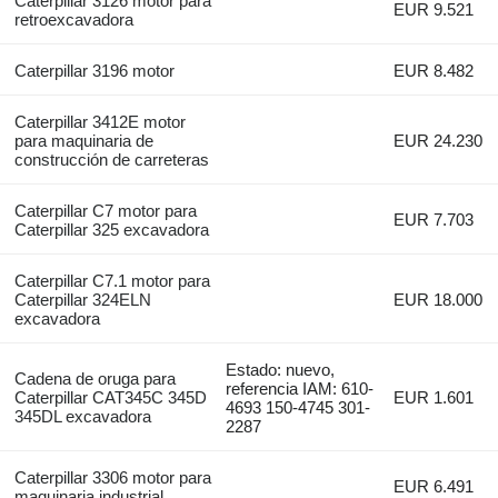
Caterpillar 3126 motor para
EUR 9.521
retroexcavadora
Caterpillar 3196 motor
EUR 8.482
Caterpillar 3412E motor
para maquinaria de
EUR 24.230
construcción de carreteras
Caterpillar C7 motor para
EUR 7.703
Caterpillar 325 excavadora
Caterpillar C7.1 motor para
Caterpillar 324ELN
EUR 18.000
excavadora
Estado: nuevo,
Cadena de oruga para
referencia IAM: 610-
Caterpillar CAT345C 345D
EUR 1.601
4693 150-4745 301-
345DL excavadora
2287
Caterpillar 3306 motor para
EUR 6.491
maquinaria industrial