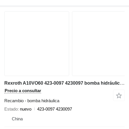
Rexroth A10VO60 423-0097 4230097 bomba hidráulica para Caterpillar 305.5E 305.5E2 miniexcavadora
Precio a consultar
Recambio - bomba hidráulica
Estado
nuevo
423-0097 4230097
China