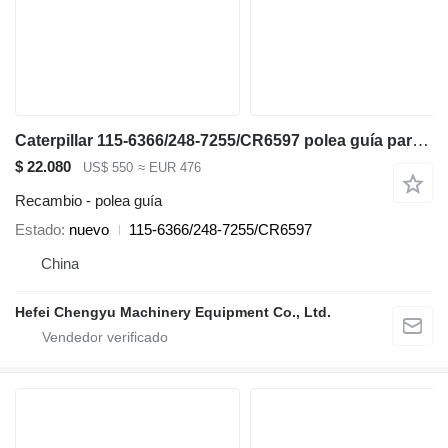
Caterpillar 115-6366/248-7255/CR6597 polea guía para Caterpillar 345B / 345C / 345D / 345GC / 349 / 352 excavadora
$ 22.080
US$ 550
≈ EUR 476
Recambio - polea guía
Estado
nuevo
115-6366/248-7255/CR6597
China
Hefei Chengyu Machinery Equipment Co., Ltd.