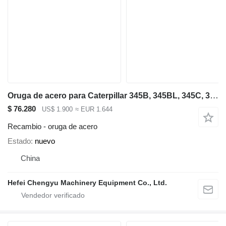
Oruga de acero para Caterpillar 345B, 345BL, 345C, 345CL, 345D, 345DL, 349D, 349DL maquinaria de construcción
$ 76.280
US$ 1.900
≈ EUR 1.644
Recambio - oruga de acero
Estado
nuevo
China
Hefei Chengyu Machinery Equipment Co., Ltd.