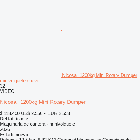
Nicosail 1200kg Mini Rotary Dumper
minivolquete nuevo
32
VÍDEO
Nicosail 1200kg Mini Rotary Dumper
$ 118.400
US$ 2.950
≈ EUR 2.553
Del fabricante
Maquinaria de cantera - minivolquete
2026
Estado
nuevo
Potencia
13.5 Hp (9.92 kW)
Combustible
gasolina
Capacidad de