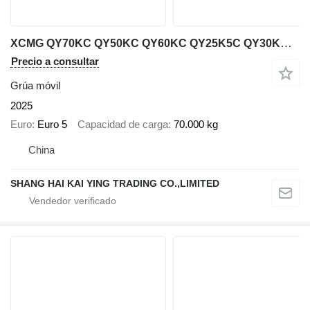
XCMG QY70KC QY50KC QY60KC QY25K5C QY30KC QY40KC QY35K5C 70ton 50ton 3
Precio a consultar
Grúa móvil
2025
Euro
Euro 5
Capacidad de carga
70.000 kg
China
SHANG HAI KAI YING TRADING CO.,LIMITED