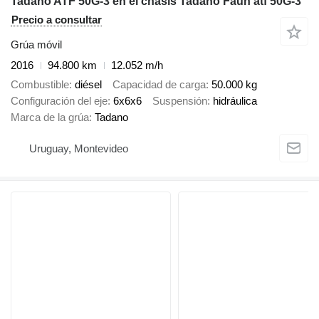
Tadano ATF 50G-3 en el chasis Tadano Faun atf 50G-3
Precio a consultar
Grúa móvil
2016
94.800 km
12.052 m/h
Combustible
diésel
Capacidad de carga
50.000 kg
Configuración del eje
6x6x6
Suspensión
hidráulica
Marca de la grúa
Tadano
Uruguay, Montevideo