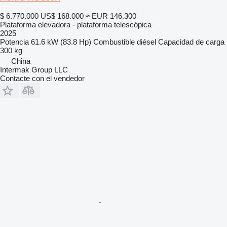
$ 6.770.000
US$ 168.000
≈ EUR 146.300
Plataforma elevadora - plataforma telescópica
2025
Potencia
61.6 kW (83.8 Hp)
Combustible
diésel
Capacidad de carga
300 kg
China
Intermak Group LLC
Contacte con el vendedor