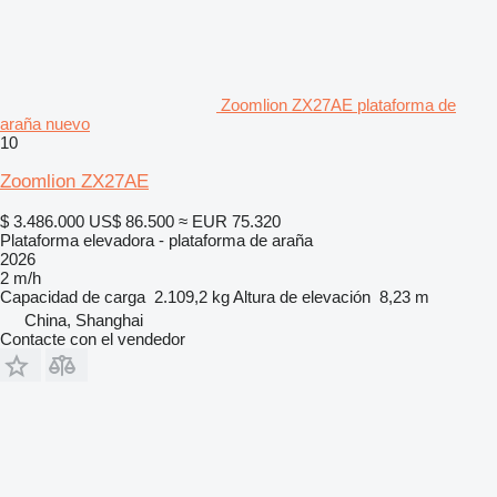
Zoomlion ZX27AE plataforma de
araña nuevo
10
Zoomlion ZX27AE
$ 3.486.000
US$ 86.500
≈ EUR 75.320
Plataforma elevadora - plataforma de araña
2026
2 m/h
Capacidad de carga
2.109,2 kg
Altura de elevación
8,23 m
China, Shanghai
Contacte con el vendedor