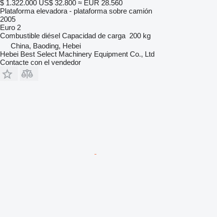
$ 1.322.000
US$ 32.800
≈ EUR 28.560
Plataforma elevadora - plataforma sobre camión
2005
Euro 2
Combustible
diésel
Capacidad de carga
200 kg
China, Baoding, Hebei
Hebei Best Select Machinery Equipment Co., Ltd
Contacte con el vendedor