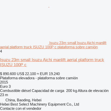
Isuzu 23m small Isuzu Aichi manlift
aerial platform truck ISUZU 100P c plataforma sobre camión
4
Isuzu 23m small Isuzu Aichi manlift aerial platform truck
ISUZU 100P c
$ 890.600
US$ 22.100
≈ EUR 19.240
Plataforma elevadora - plataforma sobre camión
2015
Euro 3
Combustible
diésel
Capacidad de carga
200 kg
Altura de elevación
23 m
China, Baoding, Hebei
Hebei Best Select Machinery Equipment Co., Ltd
Contacte con el vendedor