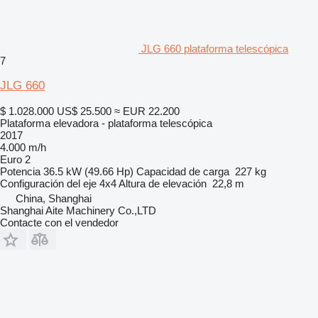
JLG 660 plataforma telescópica
7
JLG 660
$ 1.028.000
US$ 25.500
≈ EUR 22.200
Plataforma elevadora - plataforma telescópica
2017
4.000 m/h
Euro 2
Potencia
36.5 kW (49.66 Hp)
Capacidad de carga
227 kg
Configuración del eje
4x4
Altura de elevación
22,8 m
China, Shanghai
Shanghai Aite Machinery Co.,LTD
Contacte con el vendedor