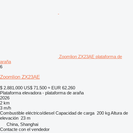
Zoomlion ZX23AE plataforma de
araña
6
Zoomlion ZX23AE
$ 2.881.000
US$ 71.500
≈ EUR 62.260
Plataforma elevadora - plataforma de araña
2026
2 km
3 m/h
Combustible
eléctrico/diesel
Capacidad de carga
200 kg
Altura de
elevación
23 m
China, Shanghai
Contacte con el vendedor