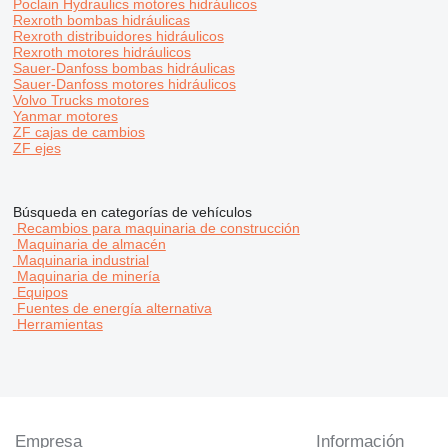
Poclain Hydraulics motores hidráulicos
Rexroth bombas hidráulicas
Rexroth distribuidores hidráulicos
Rexroth motores hidráulicos
Sauer-Danfoss bombas hidráulicas
Sauer-Danfoss motores hidráulicos
Volvo Trucks motores
Yanmar motores
ZF cajas de cambios
ZF ejes
Búsqueda en categorías de vehículos
Recambios para maquinaria de construcción
Maquinaria de almacén
Maquinaria industrial
Maquinaria de minería
Equipos
Fuentes de energía alternativa
Herramientas
Empresa
Información