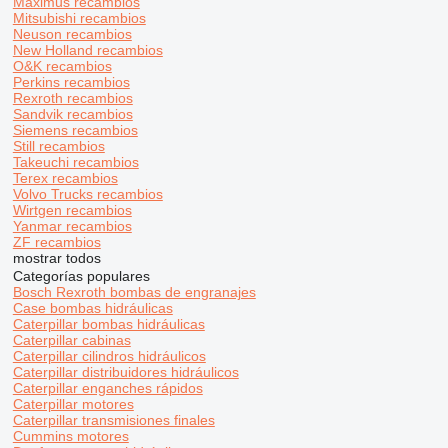
Maximus recambios
Mitsubishi recambios
Neuson recambios
New Holland recambios
O&K recambios
Perkins recambios
Rexroth recambios
Sandvik recambios
Siemens recambios
Still recambios
Takeuchi recambios
Terex recambios
Volvo Trucks recambios
Wirtgen recambios
Yanmar recambios
ZF recambios
mostrar todos
Categorías populares
Bosch Rexroth bombas de engranajes
Case bombas hidráulicas
Caterpillar bombas hidráulicas
Caterpillar cabinas
Caterpillar cilindros hidráulicos
Caterpillar distribuidores hidráulicos
Caterpillar enganches rápidos
Caterpillar motores
Caterpillar transmisiones finales
Cummins motores