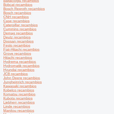
Baltacıoğlu recambios
Bobcat recambios
Bosch Rexroth recambios
Bosch recambios
CNH recambios
Case recambios
Caterpillar recambios
Cummins recambios
Demag recambios
Deutz recambios
Doosan recambios
Festo recambios
Fiat-Hitachi recambios
Grove recambios
Hitachi recambios
Hydrema recambios
Hydromatik recambios
Hyundai recambios
JCB recambios
John Deere recambios
Jungheinrich recambios
Kawasaki recambios
Kobelco recambios
Komatsu recambios
Kubota recambios
Liebherr recambios
Linde recambios
Manitou recambios