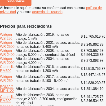
Suscribirse
Al hacer clic aquí, muestra su conformidad con nuestra
política de
privacidad
y nuestro
acuerdo del usuario
.
Precios para recicladoras
Wirtgen
Año de fabricación: 2019, horas de
$ 15.765.619,76
WS 250
trabajo: 1 m/h
Wirtgen
Año de fabricación: 2001, estado: usados,
$ 3.245.862,89
WR 2500
horas de trabajo: 9.400 m/h
Wirtgen
Año de fabricación: 2008, horas de
$ 3.709.557,59 -
WR 2400
trabajo: 8.000 m/h, combustible: diésel
$ 5.564.336,39
Wirtgen
Año de fabricación: 2004, horas de
$ 9.273.893,98
WR 2000
trabajo: 4.000 m/h
Caterpillar
Año de fabricación: 2016, estado: usados,
$ 12.519.756,87
RM500
horas de trabajo: 1.200 m/h
$ 13.447.146,27
Wirtgen
Año de fabricación: 2017, estado: usados,
-
WR 250
horas de trabajo: 5.100 - 5.400 m/h
$ 14.838.230,37
BOMAG
Año de fabricación: 2004, estado: usados
$ 1.391.084,10
MPH122
Año de fabricación: 2006, horas de
Caterpillar
$ 6.491.725,79 -
trabajo: 2.800 - 3.700 m/h, configuración
RM300
$ 8.346.504,58
del eje: 4x4