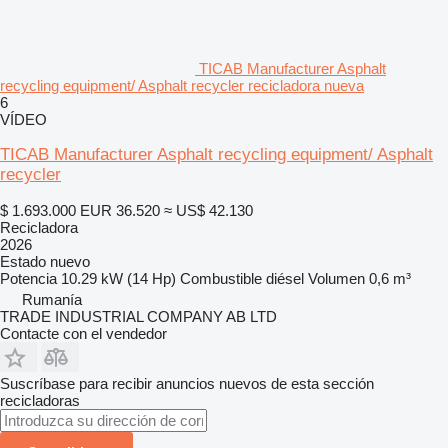
TICAB Manufacturer Asphalt
recycling equipment/ Asphalt recycler recicladora nueva
6
VÍDEO
TICAB Manufacturer Asphalt recycling equipment/ Asphalt
recycler
$ 1.693.000
EUR 36.520
≈ US$ 42.130
Recicladora
2026
Estado
nuevo
Potencia
10.29 kW (14 Hp)
Combustible
diésel
Volumen
0,6 m³
Rumanía
TRADE INDUSTRIAL COMPANY AB LTD
Contacte con el vendedor
Suscríbase para recibir anuncios nuevos de esta sección
recicladoras