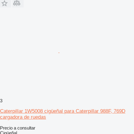
3
Caterpillar 1W5008 cigüeñal para Caterpillar 988F, 769D
cargadora de ruedas
Precio a consultar
Cigüeñal