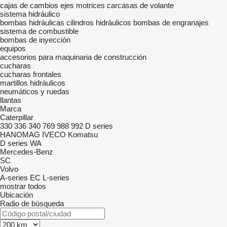
cajas de cambios
ejes motrices
carcasas de volante
sistema hidráulico
bombas hidráulicas
cilindros hidráulicos
bombas de engranajes
sistema de combustible
bombas de inyección
equipos
accesorios para maquinaria de construcción
cucharas
cucharas frontales
martillos hidráulicos
neumáticos y ruedas
llantas
Marca
Caterpillar
330
336
340
769
988
992
D series
HANOMAG
IVECO
Komatsu
D series
WA
Mercedes-Benz
SC
Volvo
A-series
EC
L-series
mostrar todos
Ubicación
Radio de búsqueda