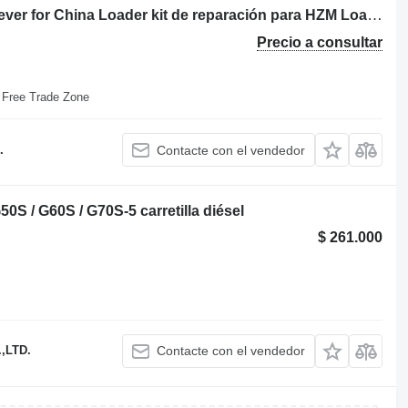
Qingdao Promising Clutch Release Lever for China Loader kit de reparación para HZM Loaders, EVERUN Loaders, WOLF Loaders, Any Loaders Made in China cargadora telescópica
Precio a consultar
o Free Trade Zone
.
Contacte con el vendedor
 / G60S / G70S-5 carretilla diésel
$ 261.000
,LTD.
Contacte con el vendedor