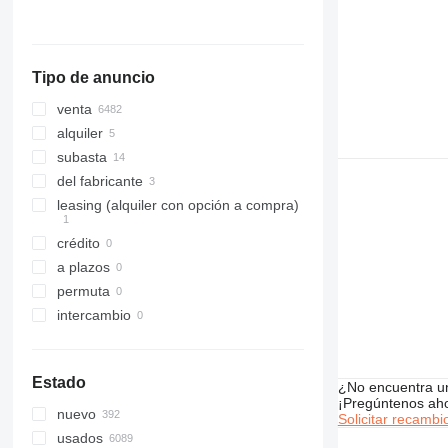
mostrar todos
930
G-Series
TLT
Tipo de anuncio
venta
alquiler
subasta
del fabricante
leasing (alquiler con opción a compra)
crédito
a plazos
permuta
intercambio
Estado
¿No encuentra u
¡Pregúntenos ah
nuevo
Solicitar recambi
usados