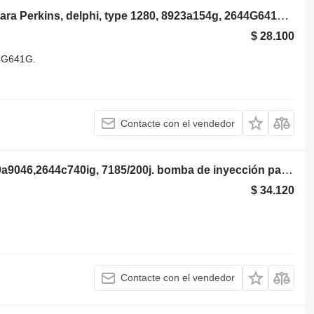
Delphi Perkins bomba de inyección para Perkins, delphi, type 1280, 8923a154g, 2644G641G. cargadora telescópica
$ 28.100
44G641G.
Contacte con el vendedor
Delphi Perkins lucas , type 1283, 8920a9046,2644c740ig, 7185/200j. bomba de inyección para cargadora telescópica
$ 34.120
Contacte con el vendedor