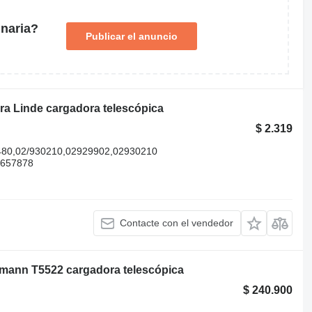
naria?
Publicar el anuncio
ra Linde cargadora telescópica
$ 2.319
480,02/930210,02929902,02930210
1657878
Contacte con el vendedor
mann T5522 cargadora telescópica
$ 240.900