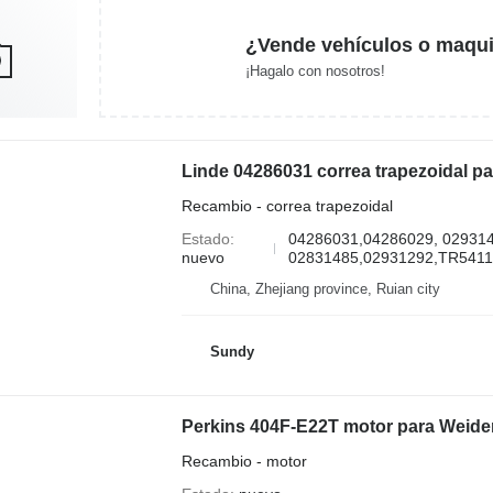
¿Vende vehículos o maqui
¡Hagalo con nosotros!
Linde 04286031 correa trapezoidal pa
Recambio - correa trapezoidal
Estado
04286031,04286029, 02931
nuevo
02831485,02931292,TR541
China, Zhejiang province, Ruian city
Sundy
Perkins 404F-E22T motor para Weide
Recambio - motor