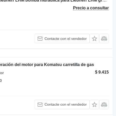
Rexroth 11233331 Hydraulikpumpe, Liebherr LHM bomba hidráulica para Liebherr LHM grúa portuaria
Precio a consultar
Contacte con el vendedor
ración del motor para Komatsu carretilla de gas
$ 9.415
tor
0
Contacte con el vendedor