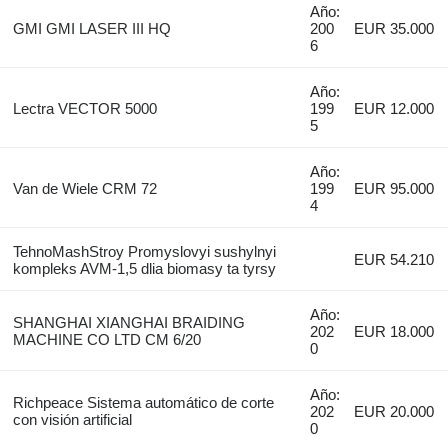
Año:
GMI GMI LASER III HQ
200
EUR 35.000
6
Año:
Lectra VECTOR 5000
199
EUR 12.000
5
Año:
Van de Wiele CRM 72
199
EUR 95.000
4
TehnoMashStroy Promyslovyi sushylnyi
EUR 54.210
kompleks AVM-1,5 dlia biomasy ta tyrsy
Año:
SHANGHAI XIANGHAI BRAIDING
202
EUR 18.000
MACHINE CO LTD CM 6/20
0
Año:
Richpeace Sistema automático de corte
202
EUR 20.000
con visión artificial
0