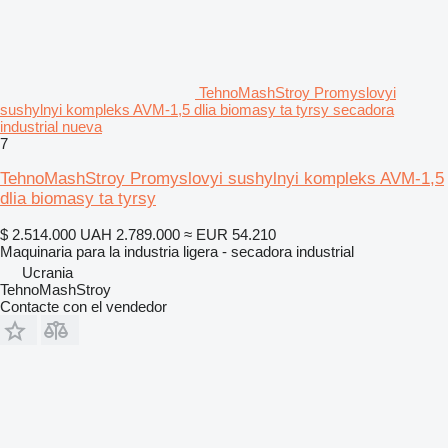
TehnoMashStroy Promyslovyi
sushylnyi kompleks AVM-1,5 dlia biomasy ta tyrsy secadora
industrial nueva
7
TehnoMashStroy Promyslovyi sushylnyi kompleks AVM-1,5
dlia biomasy ta tyrsy
$ 2.514.000
UAH 2.789.000
≈ EUR 54.210
Maquinaria para la industria ligera - secadora industrial
Ucrania
TehnoMashStroy
Contacte con el vendedor