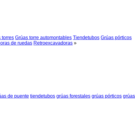
 torres
Grúas torre automontables
Tiendetubos
Grúas pórticos
oras de ruedas
Retroexcavadoras
»
úas de puente
tiendetubos
grúas forestales
grúas pórticos
grúas