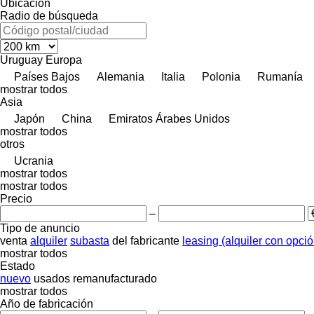
Ubicación
Radio de búsqueda
Uruguay
Europa
Países Bajos
Alemania
Italia
Polonia
Rumanía
mostrar todos
Asia
Japón
China
Emiratos Árabes Unidos
mostrar todos
otros
Ucrania
mostrar todos
mostrar todos
Precio
–
Tipo de anuncio
venta
alquiler
subasta
del fabricante
leasing (alquiler con opci
mostrar todos
Estado
nuevo
usados
remanufacturado
mostrar todos
Año de fabricación