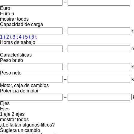
–
Euro
Euro 6
mostrar todos
Capacidad de carga
–
k
1 t
2 t
3 t
4 t
5 t
6 t
Horas de trabajo
–
m
Características
Peso bruto
–
k
Peso neto
–
k
Motor, caja de cambios
Potencia de motor
–
Ejes
Ejes
1 eje
2 ejes
mostrar todos
¿Le faltan algunos filtros?
Sugiera un cambio