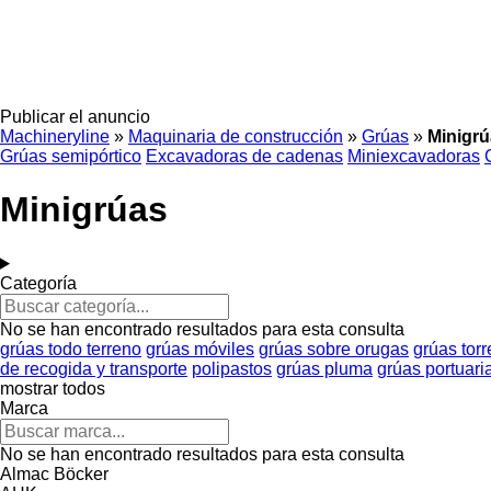
Publicar el anuncio
Machineryline
»
Maquinaria de construcción
»
Grúas
»
Minigr
Grúas semipórtico
Excavadoras de cadenas
Miniexcavadoras
Minigrúas
Categoría
No se han encontrado resultados para esta consulta
grúas todo terreno
grúas móviles
grúas sobre orugas
grúas torr
de recogida y transporte
polipastos
grúas pluma
grúas portuari
mostrar todos
Marca
No se han encontrado resultados para esta consulta
Almac
Böcker