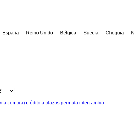
España
Reino Unido
Bélgica
Suecia
Chequia
N
ón a compra)
crédito
a plazos
permuta
intercambio