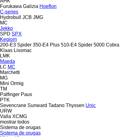
AHK
Furukawa
Galizia
Hoeflon
C-series
Hydrobull
JCB
JMG
MC
Jekko
SPD
SPX
Kegiom
200-E3 Spider
350-E4 Plus
510-E4 Spider
5000 Cobra
Klaas
Lissmac
LMK
Maeda
LC
MC
Marchetti
MG
Mini
Ormig
TM
Palfinger
Paus
PTK
Sevencrane
Sunward
Tadano
Thyssen
Unic
URW
Valla
XCMG
mostrar todos
Sistema de orugas
Sistema de orugas