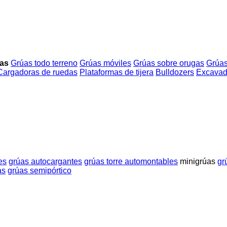
úas
Grúas todo terreno
Grúas móviles
Grúas sobre orugas
Grúas
Cargadoras de ruedas
Plataformas de tijera
Bulldozers
Excavad
es
grúas autocargantes
grúas torre automontables
minigrúas
gr
as
grúas semipórtico