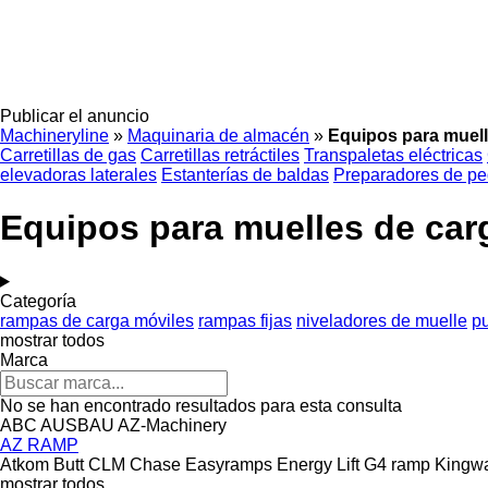
Publicar el anuncio
Machineryline
»
Maquinaria de almacén
»
Equipos para muell
Carretillas de gas
Carretillas retráctiles
Transpaletas eléctricas
elevadoras laterales
Estanterías de baldas
Preparadores de pe
Equipos para muelles de car
Categoría
rampas de carga móviles
rampas fijas
niveladores de muelle
p
mostrar todos
Marca
No se han encontrado resultados para esta consulta
ABC
AUSBAU
AZ-Machinery
AZ RAMP
Atkom
Butt
CLM
Chase
Easyramps
Energy Lift
G4 ramp
Kingw
mostrar todos