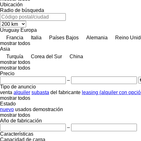
Ubicación
Radio de búsqueda
Uruguay
Europa
Francia
Italia
Países Bajos
Alemania
Reino Unid
mostrar todos
Asia
Turquía
Corea del Sur
China
mostrar todos
mostrar todos
Precio
–
Tipo de anuncio
venta
alquiler
subasta
del fabricante
leasing (alquiler con opci
mostrar todos
Estado
nuevo
usados
demostración
mostrar todos
Año de fabricación
–
Características
Capacidad de carga