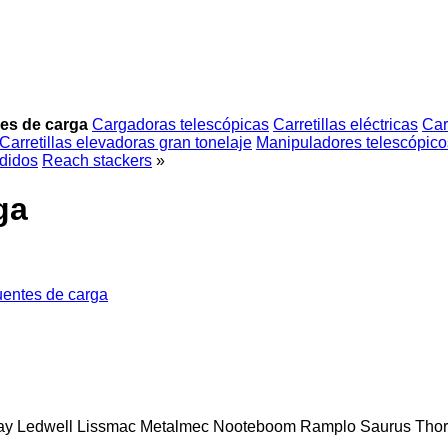
es de carga
Cargadoras telescópicas
Carretillas eléctricas
Car
Carretillas elevadoras gran tonelaje
Manipuladores telescópicos
didos
Reach stackers
»
ga
uentes de carga
ay
Ledwell
Lissmac
Metalmec
Nooteboom
Ramplo
Saurus
Thor