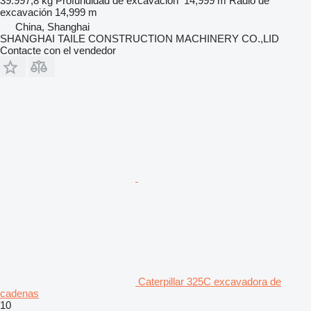
39.997,8 kg
Profundidad de excavación
14,999 m
Radio de
excavación
14,999 m
China, Shanghai
SHANGHAI TAILE CONSTRUCTION MACHINERY CO.,LID
Contacte con el vendedor
Caterpillar 325C excavadora de
cadenas
10