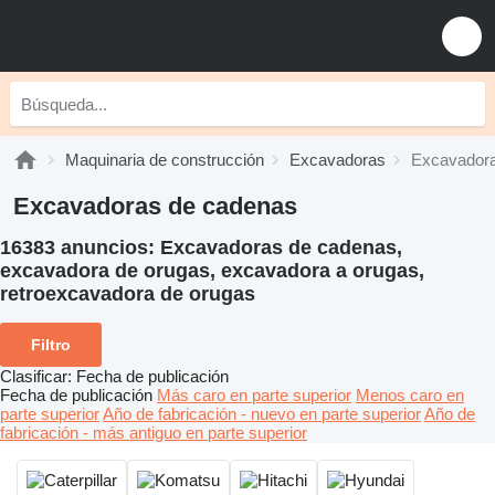
Maquinaria de construcción
Excavadoras
Excavadora
Excavadoras de cadenas
16383 anuncios:
Excavadoras de cadenas,
excavadora de orugas, excavadora a orugas,
retroexcavadora de orugas
Filtro
Clasificar
:
Fecha de publicación
Fecha de publicación
Más caro en parte superior
Menos caro en
parte superior
Año de fabricación - nuevo en parte superior
Año de
fabricación - más antiguo en parte superior