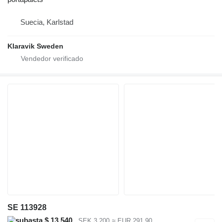
Suecia, Karlstad
Klaravik Sweden
SE 113928
$ 13.540
SEK 3.200
≈ EUR 291,90