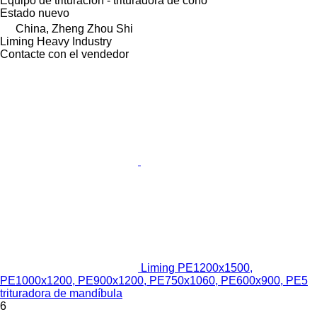
Equipo de trituración - trituradora de cono
Estado
nuevo
China, Zheng Zhou Shi
Liming Heavy Industry
Contacte con el vendedor
Liming PE1200x1500,
PE1000x1200, PE900x1200, PE750x1060, PE600x900, PE5
trituradora de mandíbula
6