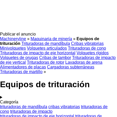
Publicar el anuncio
Machineryline
»
Maquinaria de minería
»
Equipos de
trituración
Trituradoras de mandíbula
Cribas vibratorias
Minivolquetes
Volquetes articulados
Trituradoras de cono
Trituradoras de impacto de eje horizontal
Volquetes rígidos
Volquetes de orugas
Cribas de tambor
Trituradoras de impacto
de eje vertical
Trituradoras de rotor
Lavadoras de arena
Alimentadores de placas
Cargadoras subterráneas
Trituradoras de martillo
»
Equipos de trituración
Categoría
trituradoras de mandíbula
cribas vibratorias
trituradoras de
cono
trituradoras de impacto
trituradoras de impacto de eje horizontal
trituradoras de