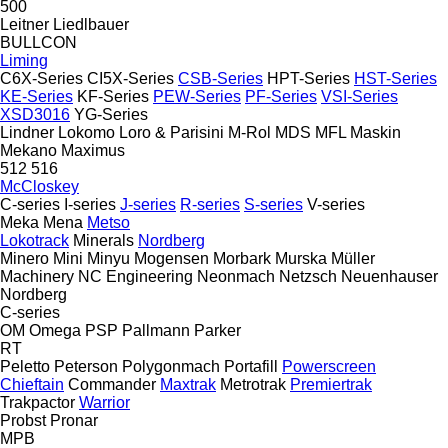
500
Leitner
Liedlbauer
BULLCON
Liming
C6X-Series
CI5X-Series
CSB-Series
HPT-Series
HST-Series
KE-Series
KF-Series
PEW-Series
PF-Series
VSI-Series
XSD3016
YG-Series
Lindner
Lokomo
Loro & Parisini
M-Rol
MDS
MFL
Maskin
Mekano
Maximus
512
516
McCloskey
C-series
I-series
J-series
R-series
S-series
V-series
Meka
Mena
Metso
Lokotrack
Minerals
Nordberg
Minero
Mini
Minyu
Mogensen
Morbark
Murska
Müller
Machinery
NC Engineering
Neonmach
Netzsch
Neuenhauser
Nordberg
C-series
OM
Omega
PSP
Pallmann
Parker
RT
Peletto
Peterson
Polygonmach
Portafill
Powerscreen
Chieftain
Commander
Maxtrak
Metrotrak
Premiertrak
Trakpactor
Warrior
Probst
Pronar
MPB