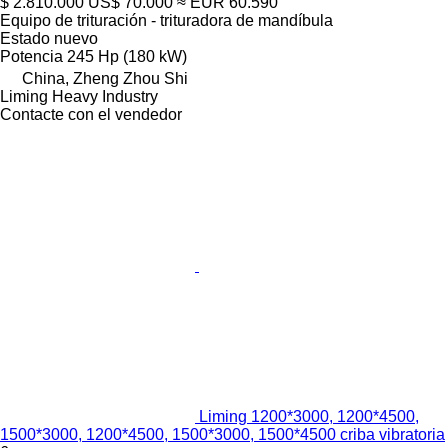
$ 2.810.000
US$ 70.000
≈ EUR 60.590
Equipo de trituración - trituradora de mandíbula
Estado
nuevo
Potencia
245 Hp (180 kW)
China, Zheng Zhou Shi
Liming Heavy Industry
Contacte con el vendedor
Liming 1200*3000, 1200*4500,
1500*3000, 1200*4500, 1500*3000, 1500*4500 criba vibratoria