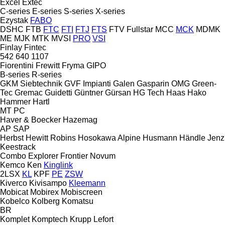
Excel
Extec
C-series
E-series
S-series
X-series
Ezystak
FABO
DSHC
FTB
FTC
FTI
FTJ
FTS
FTV
Fullstar
MCC
MCK
MDMK
ME
MJK
MTK
MVSI
PRO
VSI
Finlay
Fintec
542
640
1107
Fiorentini
Frewitt
Fryma
GIPO
B-series
R-series
GKM Siebtechnik
GVF Impianti
Galen
Gasparin OMG
Green-
Tec
Gremac
Guidetti
Güntner
Gürsan
HG Tech
Haas
Hako
Hammer
Hartl
MT
PC
Haver & Boecker
Hazemag
AP
SAP
Herbst
Hewitt Robins
Hosokawa Alpine
Husmann
Händle
Jenz
Keestrack
Combo
Explorer
Frontier
Novum
Kemco
Ken
Kinglink
2LSX
KL
KPF
PE
ZSW
Kiverco
Kivisampo
Kleemann
Mobicat
Mobirex
Mobiscreen
Kobelco
Kolberg
Komatsu
BR
Komplet
Komptech
Krupp
Lefort