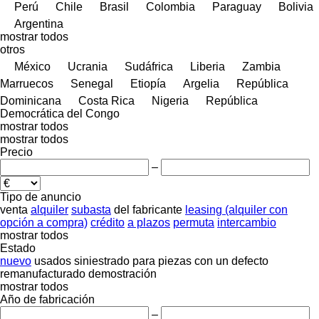
Perú
Chile
Brasil
Colombia
Paraguay
Bolivia
Argentina
mostrar todos
otros
México
Ucrania
Sudáfrica
Liberia
Zambia
Marruecos
Senegal
Etiopía
Argelia
República
Dominicana
Costa Rica
Nigeria
República
Democrática del Congo
mostrar todos
mostrar todos
Precio
–
Tipo de anuncio
venta
alquiler
subasta
del fabricante
leasing (alquiler con
opción a compra)
crédito
a plazos
permuta
intercambio
mostrar todos
Estado
nuevo
usados
siniestrado
para piezas
con un defecto
remanufacturado
demostración
mostrar todos
Año de fabricación
–