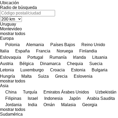
Ubicación
Radio de búsqueda
Uruguay
Montevideo
mostrar todos
Europa
Polonia
Alemania
Países Bajos
Reino Unido
Italia
España
Francia
Noruega
Finlandia
Eslovaquia
Portugal
Rumanía
Irlanda
Lituania
Austria
Bélgica
Dinamarca
Chequia
Suecia
Letonia
Luxemburgo
Croacia
Estonia
Bulgaria
Hungría
Malta
Suiza
Grecia
Eslovenia
mostrar todos
Asia
China
Turquía
Emiratos Árabes Unidos
Uzbekistán
Filipinas
Israel
Indonesia
Japón
Arabia Saudita
Jordania
India
Omán
Malasia
Georgia
mostrar todos
Sudamérica