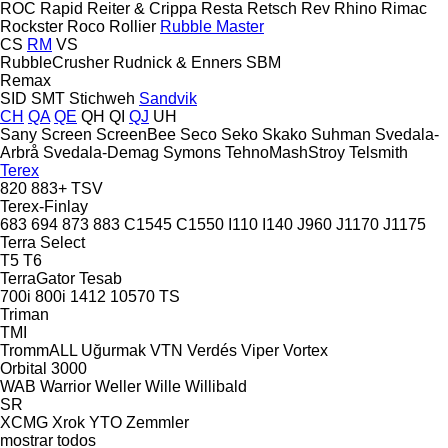
ROC
Rapid
Reiter & Crippa
Resta
Retsch
Rev
Rhino
Rimac
Rockster
Roco
Rollier
Rubble Master
CS
RM
VS
RubbleCrusher
Rudnick & Enners
SBM
Remax
SID
SMT Stichweh
Sandvik
CH
QA
QE
QH
QI
QJ
UH
Sany
Screen
ScreenBee
Seco
Seko
Skako
Suhman
Svedala-
Arbrå
Svedala-Demag
Symons
TehnoMashStroy
Telsmith
Terex
820
883+
TSV
Terex-Finlay
683
694
873
883
C1545
C1550
I110
I140
J960
J1170
J1175
Terra Select
T5
T6
TerraGator
Tesab
700i
800i
1412
10570
TS
Triman
TMI
TrommALL
Uğurmak
VTN
Verdés
Viper
Vortex
Orbital 3000
WAB
Warrior
Weller
Wille
Willibald
SR
XCMG
Xrok
YTO
Zemmler
mostrar todos