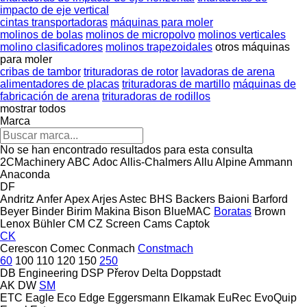
impacto de eje vertical
cintas transportadoras
máquinas para moler
molinos de bolas
molinos de micropolvo
molinos verticales
molino clasificadores
molinos trapezoidales
otros máquinas
para moler
cribas de tambor
trituradoras de rotor
lavadoras de arena
alimentadores de placas
trituradoras de martillo
máquinas de
fabricación de arena
trituradoras de rodillos
mostrar todos
Marca
No se han encontrado resultados para esta consulta
2CMachinery
ABC
Adoc
Allis-Chalmers
Allu
Alpine
Ammann
Anaconda
DF
Andritz
Anfer
Apex
Arjes
Astec
BHS
Backers
Baioni
Barford
Beyer
Binder
Birim Makina
Bison
BlueMAC
Boratas
Brown
Lenox
Bühler
CM
CZ Screen
Cams
Captok
CK
Cerescon
Comec
Conmach
Constmach
60
100
110
120
150
250
DB Engineering
DSP Přerov
Delta
Doppstadt
AK
DW
SM
ETC
Eagle
Eco
Edge
Eggersmann
Elkamak
EuRec
EvoQuip