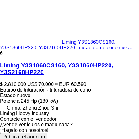
Liming Y3S1860CS160,
Y3S1860HP220, Y3S2160HP220 trituradora de cono nueva
6
Liming Y3S1860CS160, Y3S1860HP220,
Y3S2160HP220
$ 2.810.000
US$ 70.000
≈ EUR 60.590
Equipo de trituración - trituradora de cono
Estado
nuevo
Potencia
245 Hp (180 kW)
China, Zheng Zhou Shi
Liming Heavy Industry
Contacte con el vendedor
¿Vende vehículos o maquinaria?
¡Hagalo con nosotros!
Publicar el anuncio