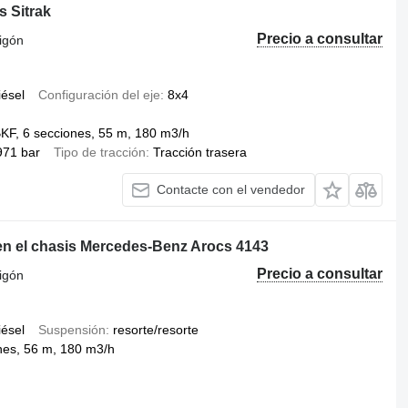
 Sitrak
Precio a consultar
igón
iésel
Configuración del eje
8x4
F, 6 secciones, 55 m, 180 m3/h
971 bar
Tipo de tracción
Tracción trasera
Contacte con el vendedor
n el chasis Mercedes-Benz Arocs 4143
Precio a consultar
igón
iésel
Suspensión
resorte/resorte
nes, 56 m, 180 m3/h