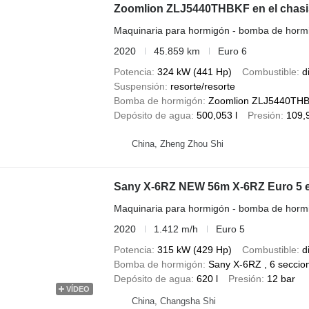
Zoomlion ZLJ5440THBKF en el chasis
Maquinaria para hormigón - bomba de horm
2020
45.859 km
Euro 6
Potencia
324 kW (441 Hp)
Combustible
d
Suspensión
resorte/resorte
Bomba de hormigón
Zoomlion ZLJ5440THBK
Depósito de agua
500,053 l
Presión
109,
China, Zheng Zhou Shi
Sany X-6RZ NEW 56m X-6RZ Euro 5 e
Maquinaria para hormigón - bomba de horm
2020
1.412 m/h
Euro 5
Potencia
315 kW (429 Hp)
Combustible
d
Bomba de hormigón
Sany X-6RZ , 6 seccio
Depósito de agua
620 l
Presión
12 bar
VÍDEO
China, Changsha Shi