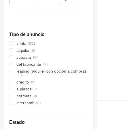
Bélgica
Kazajistán
Nigeria
mostrar todos
India
Kenia
mostrar todos
Somalia
Moldavia
mostrar todos
Tipo de anuncio
venta
alquiler
subasta
del fabricante
leasing (alquiler con opción a compra)
crédito
a plazos
permuta
intercambio
Estado