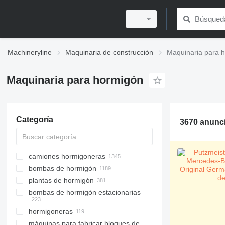
Machineryline
Maquinaria de construcción
Maquinaria para 
Maquinaria para hormigón
Categoría
3670 anunc
camiones hormigoneras
bombas de hormigón
plantas de hormigón
bombas de hormigón estacionarias
plantas de hormigón móviles
plantas de hormigón estacionarias
hormigoneras
máquinas para fabricar bloques de
plantas de hormigón compactas