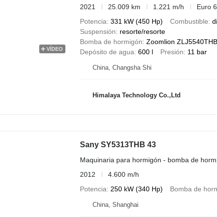
2021
25.009 km
1.221 m/h
Euro 6
Potencia
331 kW (450 Hp)
Combustible
d
Suspensión
resorte/resorte
Bomba de hormigón
Zoomlion ZLJ5540THBS
VÍDEO
Depósito de agua
600 l
Presión
11 bar
China, Changsha Shi
Himalaya Technology Co.,Ltd
Sany SY5313THB 43
Maquinaria para hormigón - bomba de horm
2012
4.600 m/h
Potencia
250 kW (340 Hp)
Bomba de hor
China, Shanghai