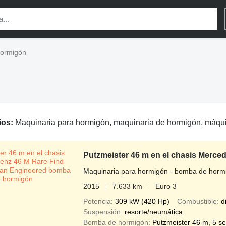
hormigón
ios:
Maquinaria para hormigón, maquinaria de hormigón, máquinas de h
Putzmeister 46 m en el chasis Merce
Maquinaria para hormigón - bomba de horm
2015
7.633 km
Euro 3
Potencia
309 kW (420 Hp)
Combustible
d
Suspensión
resorte/neumática
Bomba de hormigón
Putzmeister 46 m, 5 s