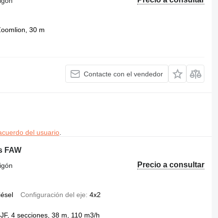
igón
oomlion, 30 m
Contacte con el vendedor
acuerdo del usuario
.
is FAW
Precio a consultar
igón
iésel
Configuración del eje
4x2
F, 4 secciones, 38 m, 110 m3/h