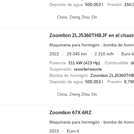
Depósito de agua
500,053 l
Presión
150,
China, Zheng Zhou Shi
Zoomlion ZLJ5360THBJF en el chas
Maquinaria para hormigón - bomba de horm
2022
29.045 km
2.310 m/h
Euro 6
Potencia
311 kW (423 Hp)
Combustible
d
Suspensión
resorte/resorte
Bomba de hormigón
Zoomlion ZLJ5360THBJ
Depósito de agua
500,053 l
Presión
8,79
China, Zheng Zhou Shi
Zoomlion 67X-6RZ
Maquinaria para hormigón - bomba de hormi
2023
Euro 6