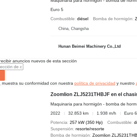
Maquinaria para hormigón - bomba de horm
Euro 5
Combustible
diésel
Bomba de hormigón
Z
China, Changsha
Hunan Beimei Machinery Co.,Ltd
recibir anuncios nuevos de esta sección
uí, muestra su conformidad con nuestra
política de privacidad
y nuestro
Zoomlion ZLJ5231THBJF en el chas
Maquinaria para hormigón - bomba de horm
2022
32.853 km
1.938 m/h
Euro 6
Potencia
257 kW (350 Hp)
Combustible
d
Suspensión
resorte/resorte
Bomba de hormigón
Zoomlion ZLJ5231THBJ