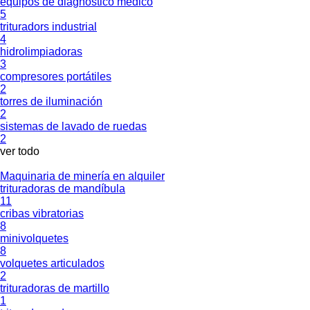
equipos de diagnóstico médico
5
trituradors industrial
4
hidrolimpiadoras
3
compresores portátiles
2
torres de iluminación
2
sistemas de lavado de ruedas
2
ver todo
Maquinaria de minería en alquiler
trituradoras de mandíbula
11
cribas vibratorias
8
minivolquetes
8
volquetes articulados
2
trituradoras de martillo
1