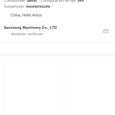
Combustible
diésel
Configuración del eje
4x4
Suspensión
resorte/resorte
China, Hefei Anhui
Sancheng Machinery Co., LTD