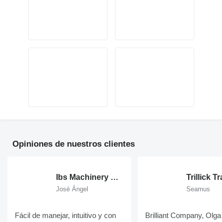
Opiniones de nuestros clientes
Ibs Machinery S.L.
Trillick T
José Ángel
Seamus
Fácil de manejar, intuitivo y con
Brilliant Company, Olga