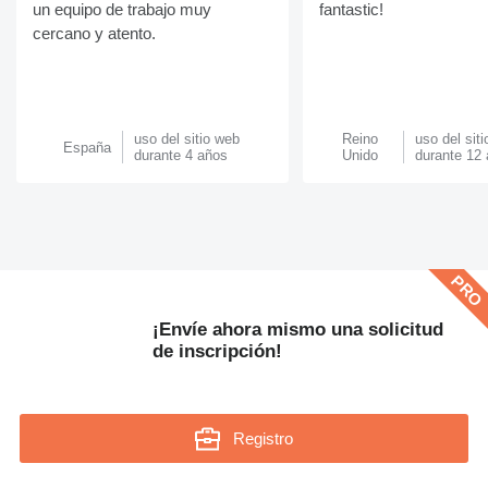
un equipo de trabajo muy
fantastic!
cercano y atento.
uso del sitio web
Reino
uso del sit
España
durante 4 años
Unido
durante 12
¡Envíe ahora mismo una solicitud
de inscripción!
Registro