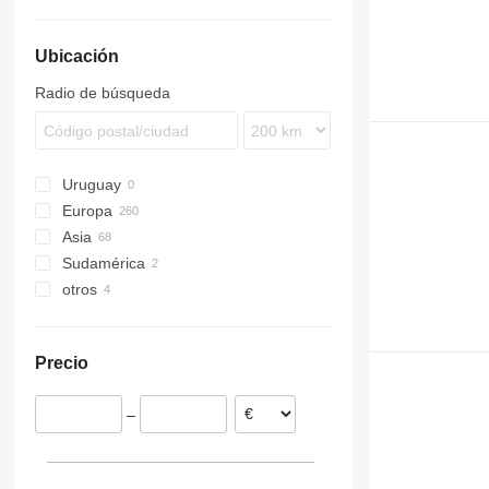
Ubicación
Radio de búsqueda
Uruguay
Europa
Asia
Alemania
Sudamérica
España
Turquía
otros
Polonia
Uzbekistán
Chile
Países Bajos
Brasil
Ucrania
Suiza
Precio
Eslovaquia
Francia
–
Rumanía
mostrar todos