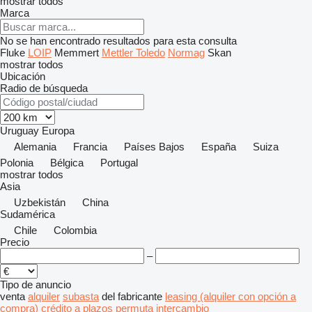
mostrar todos
Marca
No se han encontrado resultados para esta consulta
Fluke
LOIP
Memmert
Mettler Toledo
Normag
Skan
mostrar todos
Ubicación
Radio de búsqueda
Uruguay
Europa
Alemania
Francia
Países Bajos
España
Suiza
Polonia
Bélgica
Portugal
mostrar todos
Asia
Uzbekistán
China
Sudamérica
Chile
Colombia
Precio
–
Tipo de anuncio
venta
alquiler
subasta
del fabricante
leasing (alquiler con opción a
compra)
crédito
a plazos
permuta
intercambio