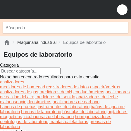
Maquinaria industrial
Equipos de laboratorio
Equipos de laboratorio
Categoría
No se han encontrado resultados para esta consulta
analizadores
medidores de humedad
registradores de datos
espectrómetros
analizadores de gas
medidores de pH
conductómetros
analizadores
de calidad del aire
medidores de sonido
analizadores de leche
diafanoscopio
densímetros
analizadores de carbono
bancos de pruebas
instrumentos de laboratorio
baños de agua de
laboratorio
hornos de laboratorio
básculas de laboratorio
agitadores
magnéticos
incubadoras de laboratorio
homogeneizadores
centrífugas de laboratorio
mantas calefactoras
prensas de
laboratorio