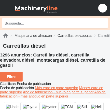
Maquinaria de almacén
Carretillas elevadoras
Carretil
Carretillas diésel
3296 anuncios:
Carretillas diésel, carretilla
elevadora diésel, montacargas diésel, carretilla de
gasoil
Filtro
Clasificar
:
Fecha de publicación
Fecha de publicación
Más caro en parte superior
Menos caro en
parte superior
Año de fabricación - nuevo en parte superior
Año de
fabricación - más antiguo en parte superior