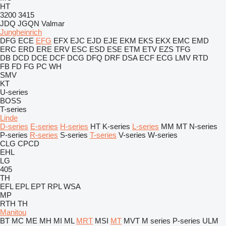
HT
3200
3415
JDQ
JGQN
Valmar
Jungheinrich
DFG
ECE
EFG
EFX
EJC
EJD
EJE
EKM
EKS
EKX
EMC
EMD
ERC
ERD
ERE
ERV
ESC
ESD
ESE
ETM
ETV
EZS
TFG
DB
DCD
DCE
DCF
DCG
DFQ
DRF
DSA
ECF
ECG
LMV
RTD
FB
FD
FG
PC
WH
SMV
KT
U-series
BOSS
T-series
Linde
D-series
E-series
H-series
HT
K-series
L-series
MM
MT
N-series
P-series
R-series
S-series
T-series
V-series
W-series
CLG
CPCD
EHL
LG
405
TH
EFL
EPL
EPT
RPL
WSA
MP
RTH
TH
Manitou
BT
MC
ME
MH
MI
ML
MRT
MSI
MT
MVT
M series
P-series
ULM