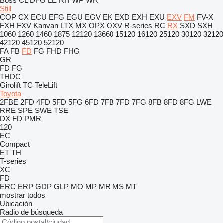
Boss
CL
DFG
LE
RH
WP
WR
Still
COP
CX
ECU
EFG
EGU
EGV
EK
EXD
EXH
EXU
EXV
FM
FV-X
FXH
FXV
Kanvan
LTX
MX
OPX
OXV
R-series
RC
RX
SXD
SXH
1060
1260
1460
1875
12120
13660
15120
16120
25120
30120
32120
42120
45120
52120
FA
FB
FD
FG
FHD
FHG
GR
FD
FG
THDC
Girolift
TC
TeleLift
Toyota
2FBE
2FD
4FD
5FD
5FG
6FD
7FB
7FD
7FG
8FB
8FD
8FG
LWE
RRE
SPE
SWE
TSE
DX
FD
PMR
120
EC
Compact
ET
TH
T-series
XC
FD
ERC
ERP
GDP
GLP
MO
MP
MR
MS
MT
mostrar todos
Ubicación
Radio de búsqueda