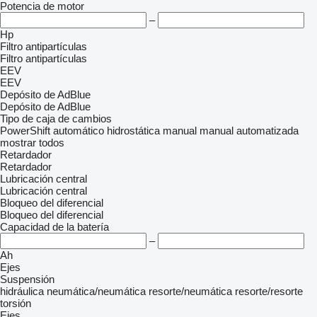
Potencia de motor
–
Hp
Filtro antipartículas
Filtro antipartículas
EEV
EEV
Depósito de AdBlue
Depósito de AdBlue
Tipo de caja de cambios
PowerShift
automático
hidrostática
manual
manual automatizada
mostrar todos
Retardador
Retardador
Lubricación central
Lubricación central
Bloqueo del diferencial
Bloqueo del diferencial
Capacidad de la batería
–
Ah
Ejes
Suspensión
hidráulica
neumática/neumática
resorte/neumática
resorte/resorte
torsión
Ejes