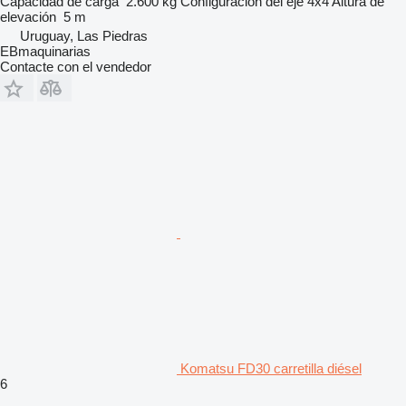
Capacidad de carga
2.600 kg
Configuración del eje
4x4
Altura de
elevación
5 m
Uruguay, Las Piedras
EBmaquinarias
Contacte con el vendedor
Komatsu FD30 carretilla diésel
6