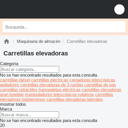
Maquinaria de almacén
Carretillas elevadoras
Carretillas elevadoras
Categoría
No se han encontrado resultados para esta consulta
carretillas diésel
carretillas eléctricas
cargadoras telescópicas
apiladores
carretillas elevadoras de 3 ruedas
carretillas de gas
carretillas retráctiles
transpaletas eléctricas
carretillas elevadoras
gran tonelaje
manipuladores telescópicos rotativos
carretillas
elevadoras todoterrenos
carretillas elevadoras laterales
mostrar todos
Marca
No se han encontrado resultados para esta consulta
20