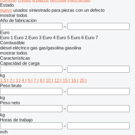
Estado
nuevo
usados
siniestrado
para piezas
con un defecto
mostrar todos
Año de fabricación
–
Euro
Euro 1
Euro 2
Euro 3
Euro 4
Euro 5
Euro 6
Euro 7
Combustible
diésel
eléctrico
gas
gas/gasolina
gasolina
mostrar todos
Características
Capacidad de carga
–
kg
1.5 t
2 t
3 t
4 t
5 t
7 t
8 t
10 t
12 t
15 t
16 t
20 t
Peso bruto
–
kg
Peso neto
–
kg
Horas de trabajo
–
m/h