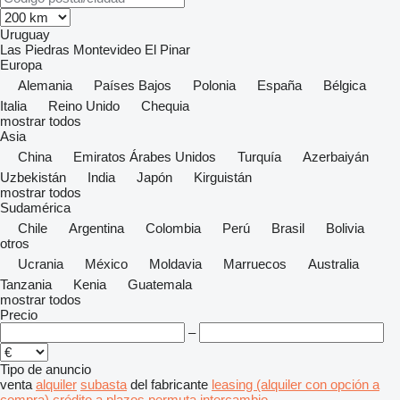
Uruguay
Las Piedras
Montevideo
El Pinar
Europa
Alemania
Países Bajos
Polonia
España
Bélgica
Italia
Reino Unido
Chequia
mostrar todos
Asia
China
Emiratos Árabes Unidos
Turquía
Azerbaiyán
Uzbekistán
India
Japón
Kirguistán
mostrar todos
Sudamérica
Chile
Argentina
Colombia
Perú
Brasil
Bolivia
otros
Ucrania
México
Moldavia
Marruecos
Australia
Tanzania
Kenia
Guatemala
mostrar todos
Precio
–
Tipo de anuncio
venta
alquiler
subasta
del fabricante
leasing (alquiler con opción a
compra)
crédito
a plazos
permuta
intercambio