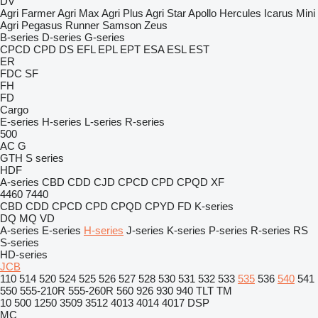
DV
Agri Farmer
Agri Max
Agri Plus
Agri Star
Apollo
Hercules
Icarus
Mini
Agri
Pegasus
Runner
Samson
Zeus
B-series
D-series
G-series
CPCD
CPD
DS
EFL
EPL
EPT
ESA
ESL
EST
ER
FDC
SF
FH
FD
Cargo
E-series
H-series
L-series
R-series
500
AC
G
GTH
S series
HDF
A-series
CBD
CDD
CJD
CPCD
CPD
CPQD
XF
4460
7440
CBD
CDD
CPCD
CPD
CPQD
CPYD
FD
K-series
DQ
MQ
VD
A-series
E-series
H-series
J-series
K-series
P-series
R-series
RS
S-series
HD-series
JCB
110
514
520
524
525
526
527
528
530
531
532
533
535
536
540
541
550
555-210R
555-260R
560
926
930
940
TLT
TM
10
500
1250
3509
3512
4013
4014
4017
DSP
MC