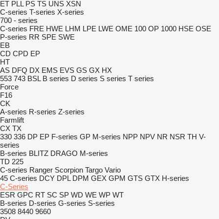
ET
PLL
PS
TS
UNS
XSN
C-series
T-series
X-series
700 - series
C-series
FRE
HWE
LHM
LPE
LWE
OME 100
OP 1000 HSE
OSE
P-series
RR
SPE
SWE
EB
CD
CPD
EP
HT
AS
DFQ
DX
EMS
EVS
GS
GX
HX
553
743
BSL
B series
D series
S series
T series
Force
F16
CK
A-series
R-series
Z-series
Farmlift
CX
TX
330
336
DP
EP
F-series
GP
M-series
NPP
NPV
NR
NSR
TH
V-
series
B-series
BLITZ
DRAGO
M-series
TD 225
C-series
Ranger
Scorpion
Targo
Vario
45
C-series
DCY
DPL
DPM
GEX
GPM
GTS
GTX
H-series
C-Series
ESR
GPC
RT
SC
SP
WD
WE
WP
WT
B-series
D-series
G-series
S-series
3508
8440
9660