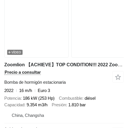
VÍDEO
Zoomlion 【ACHIEVE】TOP CONDITION!!! 2022 Zoomlion HBT 90.18.186RSU hydrau
Precio a consultar
Bomba de hormigón estacionaria
2022
16 m/h
Euro 3
Potencia
186 kW (253 Hp)
Combustible
diésel
Capacidad
9.354 m3/h
Presión
1.810 bar
China, Changsha