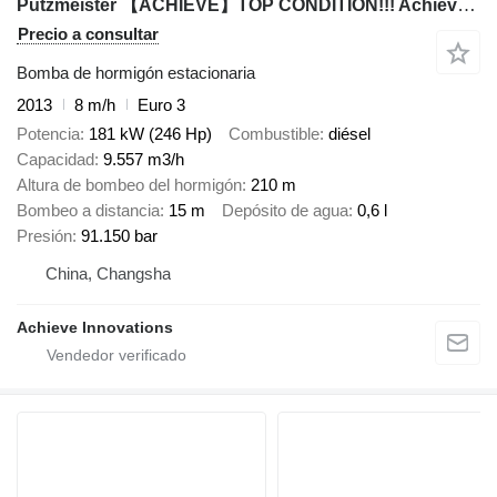
Putzmeister 【ACHIEVE】TOP CONDITION!!! Achieve Customized Products putzmeist
Precio a consultar
Bomba de hormigón estacionaria
2013
8 m/h
Euro 3
Potencia
181 kW (246 Hp)
Combustible
diésel
Capacidad
9.557 m3/h
Altura de bombeo del hormigón
210 m
Bombeo a distancia
15 m
Depósito de agua
0,6 l
Presión
91.150 bar
China, Changsha
Achieve Innovations