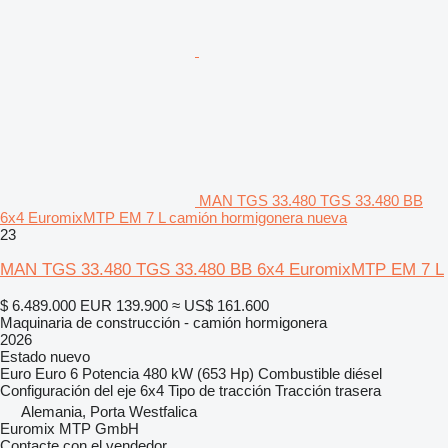
MAN TGS 33.480 TGS 33.480 BB
6x4 EuromixMTP EM 7 L camión hormigonera nueva
23
MAN TGS 33.480 TGS 33.480 BB 6x4 EuromixMTP EM 7 L
$ 6.489.000
EUR 139.900
≈ US$ 161.600
Maquinaria de construcción - camión hormigonera
2026
Estado
nuevo
Euro
Euro 6
Potencia
480 kW (653 Hp)
Combustible
diésel
Configuración del eje
6x4
Tipo de tracción
Tracción trasera
Alemania, Porta Westfalica
Euromix MTP GmbH
Contacte con el vendedor