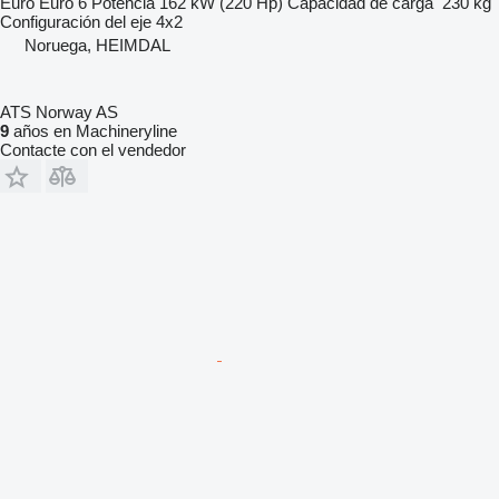
Euro
Euro 6
Potencia
162 kW (220 Hp)
Capacidad de carga
230 kg
Configuración del eje
4x2
Noruega, HEIMDAL
ATS Norway AS
9
años en Machineryline
Contacte con el vendedor