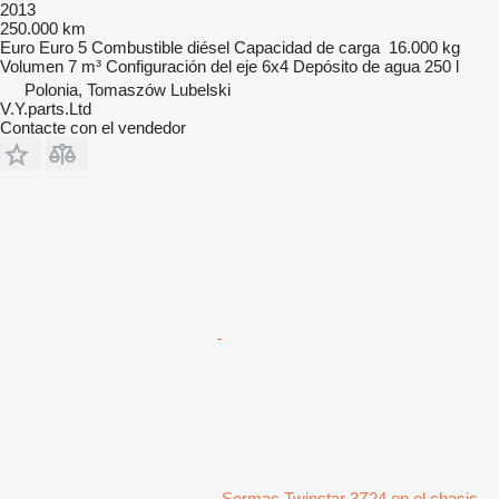
2013
250.000 km
Euro
Euro 5
Combustible
diésel
Capacidad de carga
16.000 kg
Volumen
7 m³
Configuración del eje
6x4
Depósito de agua
250 l
Polonia, Tomaszów Lubelski
V.Y.parts.Ltd
Contacte con el vendedor
Sermac Twinstar 3Z24 en el chasis