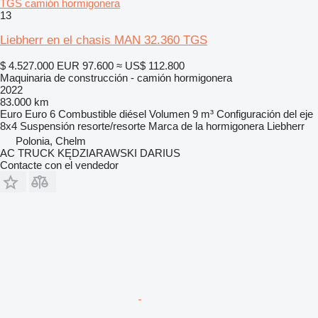
TGS camión hormigonera
13
Liebherr en el chasis MAN 32.360 TGS
$ 4.527.000
EUR 97.600
≈ US$ 112.800
Maquinaria de construcción - camión hormigonera
2022
83.000 km
Euro
Euro 6
Combustible
diésel
Volumen
9 m³
Configuración del eje
8x4
Suspensión
resorte/resorte
Marca de la hormigonera
Liebherr
Polonia, Chelm
AC TRUCK KĘDZIARAWSKI DARIUS
Contacte con el vendedor