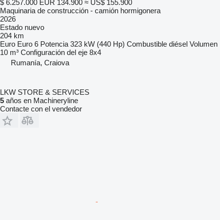
$ 6.257.000
EUR 134.900
≈ US$ 155.900
Maquinaria de construcción - camión hormigonera
2026
Estado
nuevo
204 km
Euro
Euro 6
Potencia
323 kW (440 Hp)
Combustible
diésel
Volumen
10 m³
Configuración del eje
8x4
Rumanía, Craiova
LKW STORE & SERVICES
5
años en Machineryline
Contacte con el vendedor