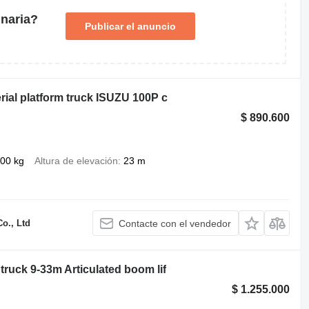
naria?
Publicar el anuncio
erial platform truck ISUZU 100P c
$ 890.600
00 kg
Altura de elevación
23 m
o., Ltd
Contacte con el vendedor
 truck 9-33m Articulated boom lif
$ 1.255.000