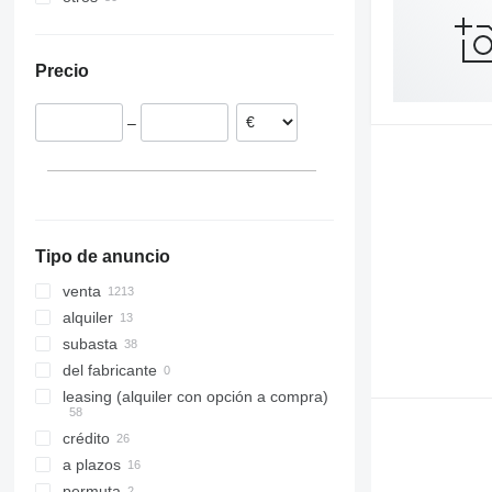
Hungría
Japón
Ucrania
Alemania
Emiratos Árabes Unidos
México
Precio
Italia
Georgia
España
Turquía
–
Rumanía
Uzbekistán
Bélgica
Kazajistán
mostrar todos
Tipo de anuncio
venta
alquiler
subasta
del fabricante
leasing (alquiler con opción a compra)
crédito
a plazos
permuta