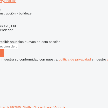
Hydraulic
r
strucción - bulldozer
s Co., Ltd.
vendedor
recibir anuncios nuevos de esta sección
uí, muestra su conformidad con nuestra
política de privacidad
y nuestro
 with ROPS Grille Guard and Winch