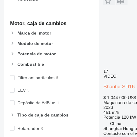
980
982
988
Motor, caja de cambios
990
992
Marca del motor
AP
Modelo de motor
C-series
CB
Potencia de motor
CS
Combustible
D series
17
E-series
VÍDEO
Filtro antipartículas
F-series
Shantui SD16
GC
EEV
$ 1.044.000
US$ 
IT
Maquinaria de con
Depósito de AdBlue
M-series
2023
461 m/h
MH
Tipo de caja de cambios
Potencia
120 kW 
NR
China
PM
Shanghai Hongfur
Retardador
Contacte con el 
RM