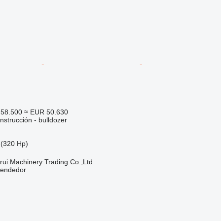
58.500
≈ EUR 50.630
strucción - bulldozer
(320 Hp)
ui Machinery Trading Co.,Ltd
vendedor