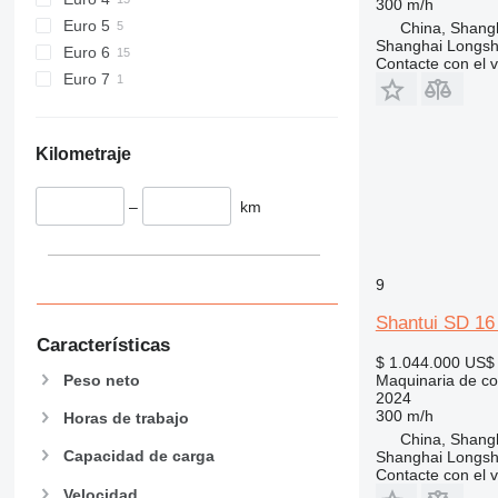
300 m/h
Euro 5
907
China, Shang
Shanghai Longsh
Euro 6
908
Contacte con el 
Euro 7
910
914
918
Kilometraje
924
926
–
km
928
930
938
9
950
953
Shantui SD 1
Características
955
$ 1.044.000
US$ 
962
Maquinaria de con
Peso neto
2024
963
300 m/h
Horas de trabajo
966
China, Shang
972
Capacidad de carga
Shanghai Longsh
Contacte con el 
973
Velocidad