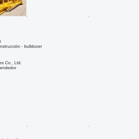
r
strucción - bulldozer
s Co., Ltd.
vendedor