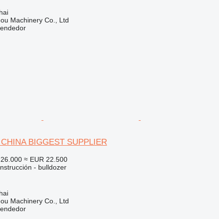
hai
ou Machinery Co., Ltd
vendedor
6 CHINA BIGGEST SUPPLIER
26.000
≈ EUR 22.500
strucción - bulldozer
hai
ou Machinery Co., Ltd
vendedor