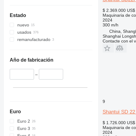
345
$ 2.369.000
US$ 
349
Maquinaria de con
Estado
350
2024
300 m/h
nuevo
365
China, Shang
usados
374
Shanghai Longsh
remanufacturado
Contacte con el 
390
395
416
Año de fabricación
420
424
–
426
428
430
432
9
434
Euro
Shantui SD 2
444
Euro 2
589
$ 1.726.000
US$ 
Maquinaria de con
Euro 3
826
2024
Euro 4
906