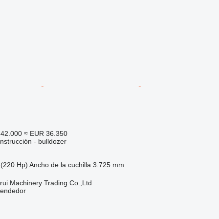
42.000
≈ EUR 36.350
strucción - bulldozer
(220 Hp)
Ancho de la cuchilla
3.725 mm
ui Machinery Trading Co.,Ltd
vendedor