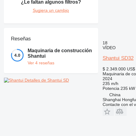
¿Le faltan algunos filtros?
Sugiera un cambio
Reseñas
18
VÍDEO
Maquinaria de construcción
4.0
Shantui
Shantui SD32
Ver 4 reseñas
$ 2.349.000
US$ 
Maquinaria de con
2024
Detalles de Shantui SD
235 m/h
Potencia
235 kW 
China
Shanghai Hongfur
Contacte con el 