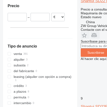
Shantui SD22 
Ucrania
312
435S
3369
SD
XR
Precio
Camerún
313
436
3394
XS
Precio a consulta
Maquinaria de con
314
437
4069
XZ
Estado
nuevo
–
315
456
4394
ZL
China
316
457
E-series
ZW Group Vehicle
Contacte con el 
317
8008
Liftlux
318
8018
Pecolift
Suscríbase para 
319
8025
R-series
Tipo de anuncio
320
8026
Toucan
Suscribirse
321
8030
venta
Al hacer clic aq
322
8035
alquiler
323
CT
subasta
324
JS
del fabricante
325
JZ
leasing (alquiler con opción a compra)
326
NXT
crédito
329
S-Series
a plazos
330
TM
permuta
9
336
VMT
intercambio
340
Vibromax
Shantui SD22F