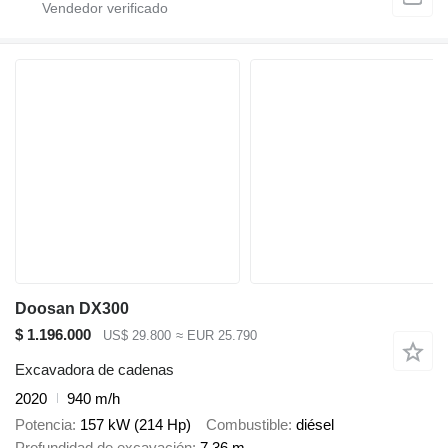
Doosan DX300
$ 1.196.000
US$ 29.800
≈ EUR 25.790
Excavadora de cadenas
2020
940 m/h
Potencia
157 kW (214 Hp)
Combustible
diésel
Profundidad de excavación
7,36 m