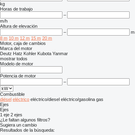
kg
Horas de trabajo
–
m/h
Altura de elevación
–
m
8 m
10 m
12 m
15 m
20 m
Motor, caja de cambios
Marca del motor
Deutz
Hatz
Kohler
Kubota
Yanmar
mostrar todos
Modelo de motor
Potencia de motor
–
Combustible
diésel
eléctrico
eléctrico/diesel
eléctrico/gasolina
gas
Ejes
Ejes
1 eje
2 ejes
¿Le faltan algunos filtros?
Sugiera un cambio
Resultados de la búsqueda: