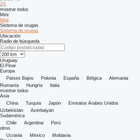
ZS
mostrar todos
Mini
Mini
Sistema de orugas
Sistema de orugas
Ubicación
Radio de búsqueda
Uruguay
El Pinar
Europa
Países Bajos
Polonia
España
Bélgica
Alemania
Rumanía
Hungría
Italia
mostrar todos
Asia
China
Turquía
Japón
Emiratos Árabes Unidos
Uzbekistán
Azerbaiyán
Sudamérica
Chile
Argentina
Perú
otros
Ucrania
México
Moldavia