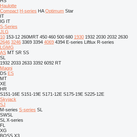
HS
Haulotte
Compact
H-series
HA
Optimum
Star
IT
IG
IT
S-Series
JLG
10
153-12
260MRT
450
460
500
680
1930
1932
2030
2032
2630
2646
3246
3369
3394
4069
4394
E-series
Liftlux
R-series
LGMG
AS
MT
SR
SS
SL
1932
2033
2633
3392
6092 RT
Magni
DS
ES
MT
XE
HR
S151-16E
S151-19E
S171-12E
S175-19E
S225-12E
Skyjack
SJ
M-series
S-series
SL
SWSL
SL
X-series
FL
XG
BOSS X3