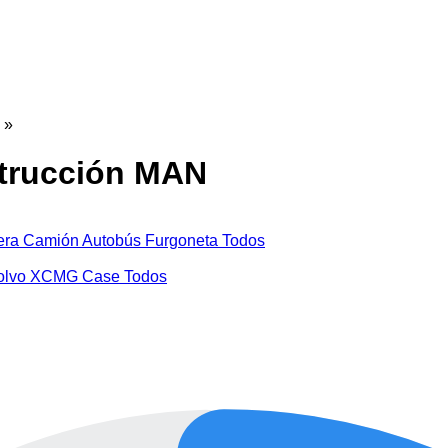
»
strucción MAN
era
Camión
Autobús
Furgoneta
Todos
olvo
XCMG
Case
Todos