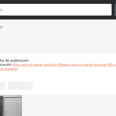
al
ha de publicación
os:
Miwe maquinaria industrial
icación
Más caro en parte superior
Menos caro en parte superior
Año d
te superior