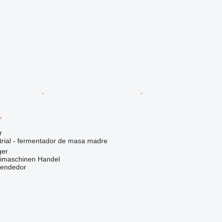
L
r
trial - fermentador de masa madre
ger
imaschinen Handel
vendedor