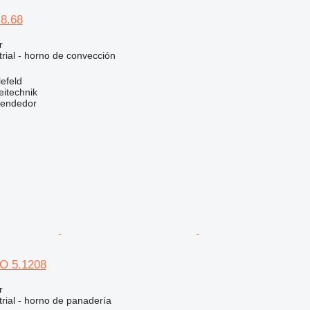
8.68
r
rial - horno de convección
efeld
eitechnik
vendedor
O 5.1208
r
rial - horno de panadería