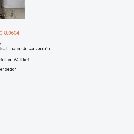
C 8.0604
r
rial - horno de convección
felden Walldorf
vendedor