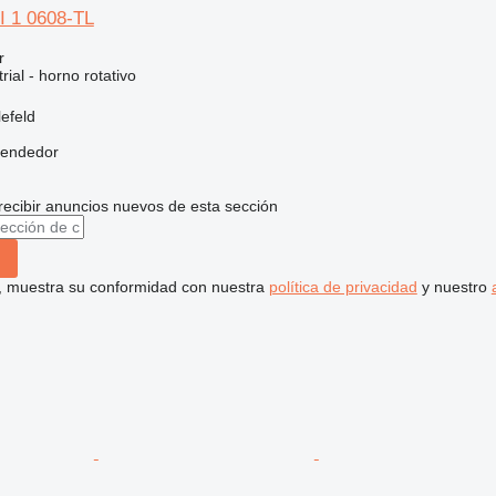
I 1 0608-TL
r
rial - horno rotativo
efeld
vendedor
recibir anuncios nuevos de esta sección
uí, muestra su conformidad con nuestra
política de privacidad
y nuestro