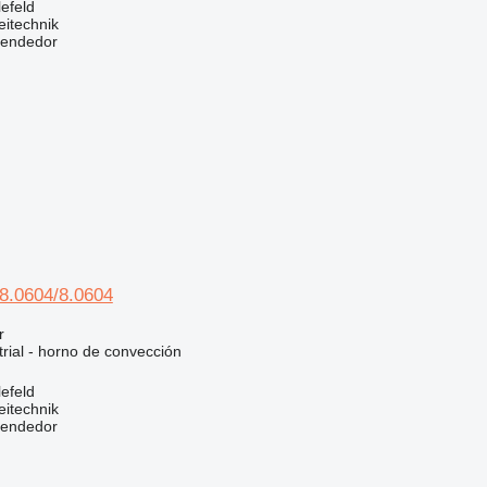
efeld
eitechnik
vendedor
8.0604/8.0604
r
rial - horno de convección
efeld
eitechnik
vendedor