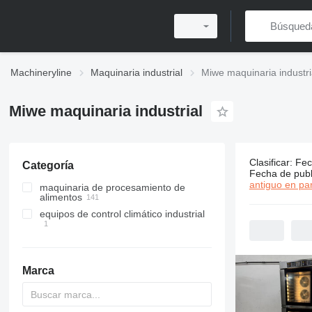
Machineryline
Maquinaria industrial
Miwe maquinaria industri
Miwe maquinaria industrial
Clasificar
:
Fec
Categoría
142 anunci
Fecha de publ
antiguo en par
maquinaria de procesamiento de
alimentos
equipos de control climático industrial
maquinaria de panadería
equipamientos para restaurantes
hornos de convección
equipos de ventilación
equipos de refrigeración
hornos de panadería
hornos de convección de vapor
hornos rotativos
frigoríficos comerciales
Marca
carros de panadería
cámaras de fermentación