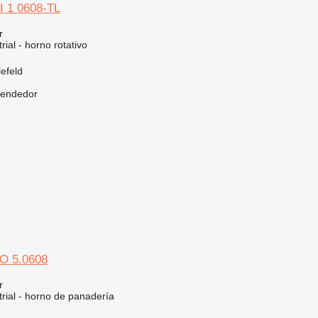
I 1 0608-TL
r
rial - horno rotativo
efeld
vendedor
O 5.0608
r
rial - horno de panadería