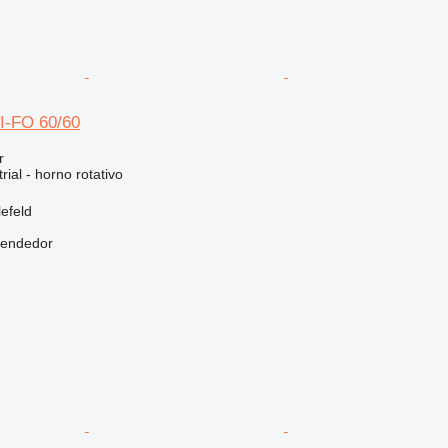
RI-FO 60/60
r
rial - horno rotativo
efeld
vendedor