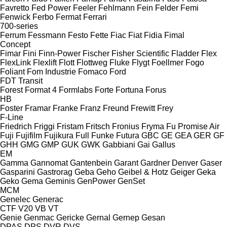
Favretto
Fed Power
Feeler
Fehlmann
Fein
Felder
Femi
Fenwick
Ferbo
Fermat
Ferrari
700-series
Ferrum
Fessmann
Festo
Fette
Fiac
Fiat
Fidia
Fimal
Concept
Fimar
Fini
Finn-Power
Fischer
Fisher Scientific
Fladder
Flex
FlexLink
Flexlift
Flott
Flottweg
Fluke
Flygt
Foellmer
Fogo
Foliant
Fom Industrie
Fomaco
Ford
FDT
Transit
Forest
Format 4
Formlabs
Forte
Fortuna
Forus
HB
Foster
Framar
Franke
Franz
Freund
Frewitt
Frey
F-Line
Friedrich
Friggi
Fristam
Fritsch
Fronius
Fryma
Fu Promise Air
Fuji
Fujifilm
Fujikura
Full
Funke
Futura
GBC
GE
GEA
GER
GF
GHH
GMG
GMP
GUK
GWK
Gabbiani
Gai
Gallus
EM
Gamma
Gannomat
Gantenbein
Garant
Gardner Denver
Gaser
Gasparini
Gastrorag
Geba
Geho
Geibel & Hotz
Geiger
Geka
Geko
Gema
Geminis
GenPower
GenSet
MCM
Genelec
Generac
CTF
V20
VB
VT
Genie
Genmac
Gericke
Gernal
Gernep
Gesan
DPAS
DPS
DVR
DVS