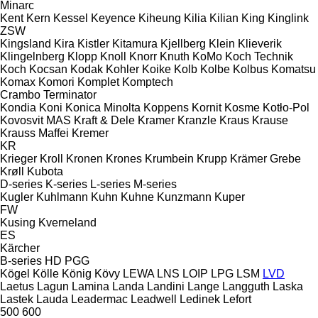
Minarc
Kent
Kern
Kessel
Keyence
Kiheung
Kilia
Kilian
King
Kinglink
ZSW
Kingsland
Kira
Kistler
Kitamura
Kjellberg
Klein
Klieverik
Klingelnberg
Klopp
Knoll
Knorr
Knuth
KoMo
Koch Technik
Koch
Kocsan
Kodak
Kohler
Koike
Kolb
Kolbe
Kolbus
Komatsu
Komax
Komori
Komplet
Komptech
Crambo
Terminator
Kondia
Koni
Konica Minolta
Koppens
Kornit
Kosme
Kotło-Pol
Kovosvit MAS
Kraft & Dele
Kramer
Kranzle
Kraus
Krause
Krauss Maffei
Kremer
KR
Krieger
Kroll
Kronen
Krones
Krumbein
Krupp
Krämer Grebe
Krøll
Kubota
D-series
K-series
L-series
M-series
Kugler
Kuhlmann
Kuhn
Kuhne
Kunzmann
Kuper
FW
Kusing
Kverneland
ES
Kärcher
B-series
HD
PGG
Kögel
Kölle
König
Kövy
LEWA
LNS
LOIP
LPG
LSM
LVD
Laetus
Lagun
Lamina
Landa
Landini
Lange
Langguth
Laska
Lastek
Lauda
Leadermac
Leadwell
Ledinek
Lefort
500
600