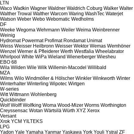
LTN
Waco
Wadkin
Wagner
Waldner
Waldrich Coburg
Walker
Walter
Walther Trowal
Walther
Warcom
Waring
WashTec
Waterjet
Watson
Weber
Webo
Webomatic
Wedholms
DF
Weeke
Wegoma
Wehrmann
Weiler
Weima
Weinbrenner
Weinig
Hydromat
Powermat
Profimat
Rondamat
Unimat
Weiss
Weisser Heilbronn
Weisser
Wektor
Wemas
Wemhöner
Wenzel
Werner & Pfleiderer
Werth
Westfalia
Wheelabrator
Whirlpool
White
WiPa
Wieland
Wienerberger
Wiesheu
EBO 68
Wila
Wilden
Wile
Wilk
Willemin-Macodel
Willibald
MZA
Wilms
Wilo
Windmöller & Hölscher
Winkler
Winkworth
Winter
Winterhalter
Winterling
Wipotec
Wirtgen
W-series
Witt
Wittmann
Wohlenberg
Quickbinder
Wolf
Wolff
Wolfking
Woma
Wood-Mizer
Worms
Worthington
Creyssensac
Wotan
Wärtsilä
Würth
XYZ
Xerox
Versant
Xrok
YCM
YILTEKS
LPG
Yadon
Yale
Yamaha
Yanmar
Yaskawa
York
Youli
Ystral
ZF