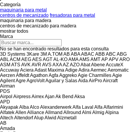
Categoría
maquinaria para metal
centros de mecanizado
fresadoras para metal
maquinaria para madera
centros de mecanizado para madera
mostrar todos
Marca
No se han encontrado resultados para esta consulta
3D Systems
3Kare
3M
A.TOM
AB
ABA
ABAC
ABB
ABC
ABG
ABL
ACM
AEG
AES
AGT
AL-KO
AMA
AMS
AMT
AP
APV
ARO
ASM
ATS
AVK
AVR
AVS
AXA
AZ
AZO
Abat
Abene
AccuteX
Accuway
Aciera
Adast Maxima
Adige
Adira
Aermec
Aeromatic
Aerzen
Affeldt
Agathon
Agfa
Aggreko
Agie Charmilles
Agie
Agilent
Agre
AgroVolt
Aguilar y Salas
Aida
AirPro
Aircraft
Airman
PDS
Airpol
Airpress
Airrex
Ajan
Ak Bend
Aksa
APD
Akyapak
Alba
Alco
Alexanderwerk
Alfa Laval
Alfa
Alfarimini
Alfatek
Allen
Alliance
Allmand
Allround
Almi
Almig
Alpina
Altech
Altendorf
Alup
Alwid
Alzmetall
AB
Amada