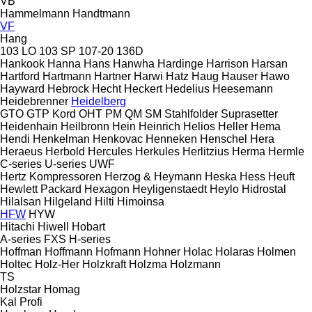
VB
Hammelmann
Handtmann
VF
Hang
103 LO
103 SP
107-20
136D
Hankook
Hanna
Hans
Hanwha
Hardinge
Harrison
Harsan
Hartford
Hartmann
Hartner
Harwi
Hatz
Haug
Hauser
Hawo
Hayward
Hebrock
Hecht
Heckert
Hedelius
Heesemann
Heidebrenner
Heidelberg
GTO
GTP
Kord
OHT
PM
QM
SM
Stahlfolder
Suprasetter
Heidenhain
Heilbronn
Hein
Heinrich
Helios
Heller
Hema
Hendi
Henkelman
Henkovac
Henneken
Henschel
Hera
Heraeus
Herbold
Hercules
Herkules
Herlitzius
Herma
Hermle
C-series
U-series
UWF
Hertz Kompressoren
Herzog & Heymann
Heska
Hess
Heuft
Hewlett Packard
Hexagon
Heyligenstaedt
Heylo
Hidrostal
Hilalsan
Hilgeland
Hilti
Himoinsa
HFW
HYW
Hitachi
Hiwell
Hobart
A-series
FXS
H-series
Hoffman
Hoffmann
Hofmann
Hohner
Holac
Holaras
Holmen
Holtec
Holz-Her
Holzkraft
Holzma
Holzmann
TS
Holzstar
Homag
Kal
Profi