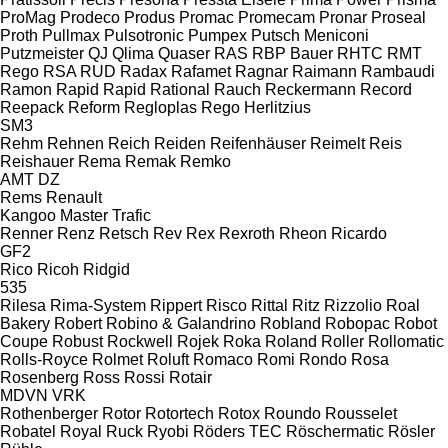
ProMag
Prodeco
Produs
Promac
Promecam
Pronar
Proseal
Proth
Pullmax
Pulsotronic
Pumpex
Putsch Meniconi
Putzmeister
QJ
Qlima
Quaser
RAS
RBP Bauer
RHTC
RMT
Rego
RSA
RUD
Radax
Rafamet
Ragnar
Raimann
Rambaudi
Ramon
Rapid
Rapid
Rational
Rauch
Reckermann
Record
Reepack
Reform
Regloplas
Rego Herlitzius
SM3
Rehm
Rehnen
Reich
Reiden
Reifenhäuser
Reimelt
Reis
Reishauer
Rema
Remak
Remko
AMT
DZ
Rems
Renault
Kangoo
Master
Trafic
Renner
Renz
Retsch
Rev
Rex
Rexroth
Rheon
Ricardo
GF2
Rico
Ricoh
Ridgid
535
Rilesa
Rima-System
Rippert
Risco
Rittal
Ritz
Rizzolio
Roal
Bakery
Robert
Robino & Galandrino
Robland
Robopac
Robot
Coupe
Robust
Rockwell
Rojek
Roka
Roland
Roller
Rollomatic
Rolls-Royce
Rolmet
Roluft
Romaco
Romi
Rondo
Rosa
Rosenberg
Ross
Rossi
Rotair
MDVN
VRK
Rothenberger
Rotor
Rotortech
Rotox
Roundo
Rousselet
Robatel
Royal
Ruck
Ryobi
Röders TEC
Röschermatic
Rösler