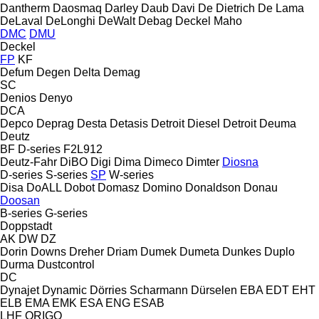
Dantherm
Daosmaq
Darley
Daub
Davi
De Dietrich
De Lama
DeLaval
DeLonghi
DeWalt
Debag
Deckel Maho
DMC
DMU
Deckel
FP
KF
Defum
Degen
Delta
Demag
SC
Denios
Denyo
DCA
Depco
Deprag
Desta
Detasis
Detroit Diesel
Detroit
Deuma
Deutz
BF
D-series
F2L912
Deutz-Fahr
DiBO
Digi
Dima
Dimeco
Dimter
Diosna
D-series
S-series
SP
W-series
Disa
DoALL
Dobot
Domasz
Domino
Donaldson
Donau
Doosan
B-series
G-series
Doppstadt
AK
DW
DZ
Dorin
Downs
Dreher
Driam
Dumek
Dumeta
Dunkes
Duplo
Durma
Dustcontrol
DC
Dynajet
Dynamic
Dörries Scharmann
Dürselen
EBA
EDT
EHT
ELB
EMA
EMK
ESA ENG
ESAB
LHF
ORIGO