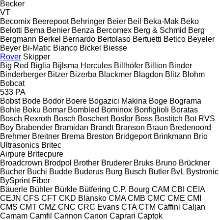
Becker
VT
Becomix
Beerepoot
Behringer
Beier
Beil
Beka-Mak
Beko
Belotti
Bema
Benier
Benza
Bercomex
Berg & Schmid
Berg
Bergmann
Berkel
Bernardo
Bertolaso
Bertuetti
Betico
Beyeler
Beyer
Bi-Matic
Bianco
Bickel
Biesse
Rover
Skipper
Big Red
Biglia
Bijlsma Hercules
Billhöfer
Billion
Binder
Binderberger
Bitzer
Bizerba
Blackmer
Blagdon
Blitz
Blohm
Bobcat
533
PA
Bobst
Bode
Bodor
Boere
Bogazici Makina
Boge
Bograma
Bohle
Boku
Bomar
Bombled
Bominox
Bonfiglioli
Boratas
Bosch Rexroth
Bosch
Boschert
Bosfor
Boss
Bostitch
Bot RVS
Boy
Brabender
Bramidan
Brandt
Branson
Braun
Bredenoord
Brehmer
Breitner
Brema
Breston
Bridgeport
Brinkmann
Brio
Ultrasonics
Britec
Airpure
Britecpure
Broadcrown
Brodpol
Brother
Bruderer
Bruks
Bruno
Brückner
Bucher
Buchi
Budde
Buderus
Burg
Busch
Butler
BvL
Bystronic
BySprint Fiber
Bäuerle
Bühler
Bürkle
Bütfering
C.P. Bourg
CAM
CBI
CEIA
CEJN
CFS
CFT
CKD Blansko
CMA
CMB
CMC
CME
CMI
CMS
CMT
CMZ
CNC
CRC Evans
CTA
CTM
Caffini
Caljan
Camam
Camfil
Cannon
Canon
Caprari
Captok