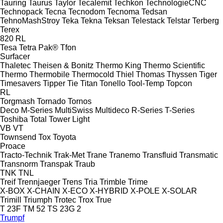
Tauring
Taurus
Taylor
Tecalemit
Techkon
TechnologieCNC
Technopack
Tecna
Tecnodom
Tecnoma
Tedsan
TehnoMashStroy
Teka
Tekna
Teksan
Telestack
Telstar
Terberg
Terex
820
RL
Tesa
Tetra Pak®
Tfon
Surfacer
Thaletec
Theisen & Bonitz
Thermo King
Thermo Scientific
Thermo
Thermobile
Thermocold
Thiel
Thomas
Thyssen
Tiger
Timesavers
Tipper Tie
Titan
Tonello
Tool-Temp
Topcon
RL
Torgmash
Tornado
Tornos
Deco
M-Series
MultiSwiss
Multideco
R-Series
T-Series
Toshiba
Total
Tower Light
VB
VT
Townsend
Tox
Toyota
Proace
Tracto-Technik
Trak-Met
Trane
Tranemo
Transfluid
Transmatic
Transnorm
Transpak
Traub
TNK
TNL
Treif
Trennjaeger
Trens
Tria
Trimble
Trime
X-BOX
X-CHAIN
X-ECO
X-HYBRID
X-POLE
X-SOLAR
Trimill
Triumph
Trotec
Trox
True
T 23F
TM 52
TS 23G 2
Trumpf