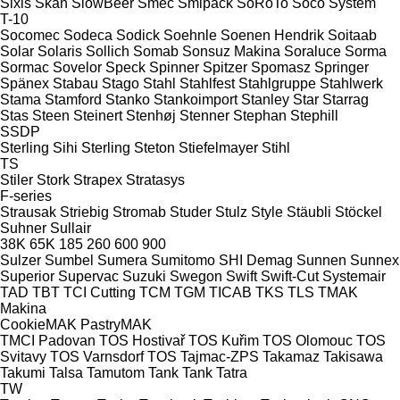
Sixis
Skan
SlowBeer
Smec
Smipack
SoRoTo
Soco System
T-10
Socomec
Sodeca
Sodick
Soehnle
Soenen Hendrik
Soitaab
Solar
Solaris
Sollich
Somab
Sonsuz Makina
Soraluce
Sorma
Sormac
Sovelor
Speck
Spinner
Spitzer
Spomasz
Springer
Spänex
Stabau
Stago
Stahl
Stahlfest
Stahlgruppe
Stahlwerk
Stama
Stamford
Stanko
Stankoimport
Stanley
Star
Starrag
Stas
Steen
Steinert
Stenhøj
Stenner
Stephan
Stephill
SSDP
Sterling Sihi
Sterling
Steton
Stiefelmayer
Stihl
TS
Stiler
Stork
Strapex
Stratasys
F-series
Strausak
Striebig
Stromab
Studer
Stulz
Style
Stäubli
Stöckel
Suhner
Sullair
38K
65K
185
260
600
900
Sulzer
Sumbel
Sumera
Sumitomo SHI Demag
Sunnen
Sunnex
Superior
Supervac
Suzuki
Swegon
Swift
Swift-Cut
Systemair
TAD
TBT
TCI Cutting
TCM
TGM
TICAB
TKS
TLS
TMAK
Makina
CookieMAK
PastryMAK
TMCI Padovan
TOS Hostivař
TOS Kuřim
TOS Olomouc
TOS
Svitavy
TOS Varnsdorf
TOS
Tajmac-ZPS
Takamaz
Takisawa
Takumi
Talsa
Tamutom
Tank
Tank
Tatra
TW