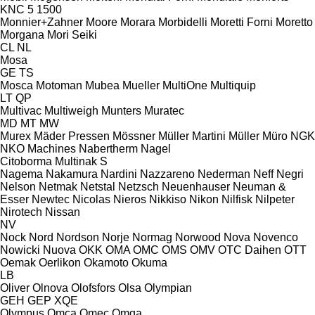
KNC 5 1500
Monnier+Zahner
Moore
Morara
Morbidelli
Moretti Forni
Moretto
Morgana
Mori Seiki
CL
NL
Mosa
GE
TS
Mosca
Motoman
Mubea
Mueller
MultiOne
Multiquip
LT
QP
Multivac
Multiweigh
Munters
Muratec
MD
MT
MW
Murex
Mäder Pressen
Mössner
Müller Martini
Müller
Müro
NGK
NKO Machines
Nabertherm
Nagel
Citoborma
Multinak S
Nagema
Nakamura
Nardini
Nazzareno
Nederman
Neff
Negri
Nelson
Netmak
Netstal
Netzsch
Neuenhauser
Neuman &
Esser
Newtec
Nicolas
Nieros
Nikkiso
Nikon
Nilfisk
Nilpeter
Nirotech
Nissan
NV
Nock
Nord
Nordson
Norje
Normag
Norwood
Nova
Novenco
Nowicki
Nuova
OKK
OMA
OMC
OMS
OMV
OTC Daihen
OTT
Oemak
Oerlikon
Okamoto
Okuma
LB
Oliver
Olnova
Olofsfors
Olsa
Olympian
GEH
GEP
XQE
Olympus
Omca
Omec
Omga