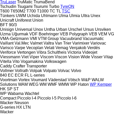
TruLaser
TruMatic
TrumaBend
Tschudin
Tsugami
Tsurumi
Turbo
TyreON
T600
T650M2
T700
T1000
TC
TL
TSC
Tünkers
UWM
Uchida
Uhlmann
Ulma
Ulmia
Ultra
Unex
Unicraft
Uniforest
Union
BFT 90/3
Unisign
Universal
Unox
Untha
Urban
Urschel
Ursus
Ursviken
Uzma
Uğurmak
VDF Boehringer
VEB Polygraph
VEB
VEM
VG
VMA-Getzmann
VMI
VTM Group
Vacuubrand
Vacuumatic
Vaillant
Val.Mec
Valmet
Valtra
Van Trier
Varimixer
Variovac
Varisco
Varpe
Vecoplan
Velati
Vemag
Venjakob
Verdés
Veriforce
Vertongen
Vibra Schultheis
Victoria
Videojet
Viessmann
Viet
Viper
Viscom
Viscon
Vision Wide
Visser
Vitap
Vitella
Vito
Vogamakina
Volkswagen
Caddy
Crafter
Transporter
Vollmer
Vollrath
Volpak
Volpato
Volvac
Volvo
840
EC
ECR
FL
L-series
Voortman
Vortex
Voumard
Väderstad
Vötsch
W&P
WALW
Solutions
WAM
WEG
WM
WMF
WMW
WP Haton
WP Kemper
HK
SP
ST
WP
Wabama
Wachtel
Compact
Piccolo I-4
Piccolo I-5
Piccolo I-6
Wacker Neuson
G-series
HX
LTN
Wacker