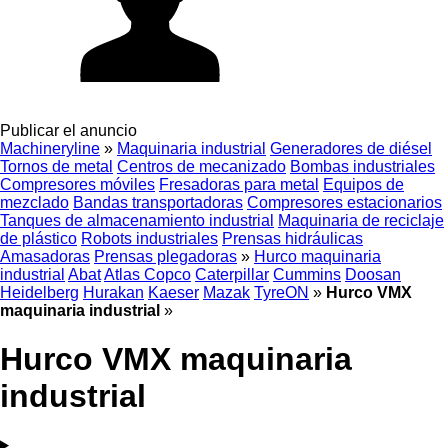
Publicar el anuncio
Machineryline
»
Maquinaria industrial
Generadores de diésel
Tornos de metal
Centros de mecanizado
Bombas industriales
Compresores móviles
Fresadoras para metal
Equipos de
mezclado
Bandas transportadoras
Compresores estacionarios
Tanques de almacenamiento industrial
Maquinaria de reciclaje
de plástico
Robots industriales
Prensas hidráulicas
Amasadoras
Prensas plegadoras
»
Hurco maquinaria
industrial
Abat
Atlas Copco
Caterpillar
Cummins
Doosan
Heidelberg
Hurakan
Kaeser
Mazak
TyreON
»
Hurco VMX
maquinaria industrial
»
Hurco VMX maquinaria
industrial