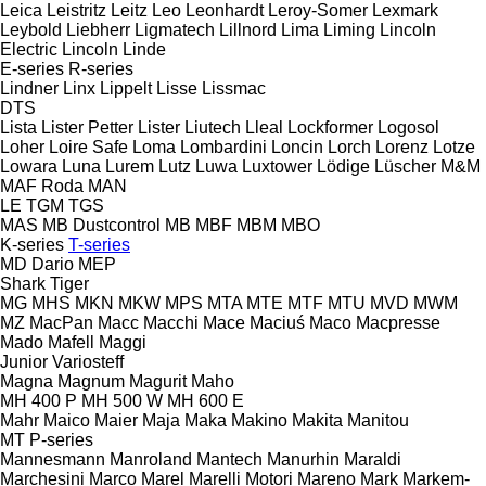
Leica
Leistritz
Leitz
Leo
Leonhardt
Leroy-Somer
Lexmark
Leybold
Liebherr
Ligmatech
Lillnord
Lima
Liming
Lincoln
Electric
Lincoln
Linde
E-series
R-series
Lindner
Linx
Lippelt
Lisse
Lissmac
DTS
Lista
Lister Petter
Lister
Liutech
Lleal
Lockformer
Logosol
Loher
Loire Safe
Loma
Lombardini
Loncin
Lorch
Lorenz
Lotze
Lowara
Luna
Lurem
Lutz
Luwa
Luxtower
Lödige
Lüscher
M&M
MAF Roda
MAN
LE
TGM
TGS
MAS
MB Dustcontrol
MB
MBF
MBM
MBO
K-series
T-series
MD Dario
MEP
Shark
Tiger
MG
MHS
MKN
MKW
MPS
MTA
MTE
MTF
MTU
MVD
MWM
MZ
MacPan
Macc
Macchi
Mace
Maciuś
Maco
Macpresse
Mado
Mafell
Maggi
Junior
Variosteff
Magna
Magnum
Magurit
Maho
MH 400 P
MH 500 W
MH 600 E
Mahr
Maico
Maier
Maja
Maka
Makino
Makita
Manitou
MT
P-series
Mannesmann
Manroland
Mantech
Manurhin
Maraldi
Marchesini
Marco
Marel
Marelli Motori
Mareno
Mark
Markem-