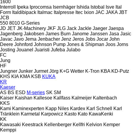
1600
Interroll
Ipeka
Iprocomsa
Isernhäger
Ishida
Istobal
Isve
Ital
Form
Italdibipack
Italmac
Italpresse
Itec
Ixion
JAC
JAKA
JBT
JCB
550
8010
G-Series
JD
JET
JK-Machinery
JKF
JLG
Jack
Jackle
Jaeger
Jaespa
Jagenberg
Jakobsen
James Burn
Janome
Janssen
Jasa
Jasic
Javac
Javo
Jema
Jenbacher
Jenz
Jeros
Jobs
Jocar
John
Deere
Johnford
Johnson Pump
Jones & Shipman
Joos
Jorns
Josting
Jouanel
Juaristi
Jufeba
Julabo
FC
Jung
HF
Jungner
Junker
Jurmet
Jörg
K+G Wetter
K-Tron
KBA
KD-Putz
KHS
KIA
KMA
KSB
KUKA
KR
Kaeser
AS
BS
ESD
M-series
SK
SM
Kaiser
Kaishan
Kallesoe
Kallfass
Kalmeijer
Kaltenbach
KKS
Kami
Kaminexperten
Kapp Niles
Kardex
Karl Schnell
Karl
Tränklein
Karmetal
Karpowicz
Kasto
Kato
KawaKenki
KK
Kawasaki
Keestrack
Kellenberger
Kellfri
Kelvion
Kemper
Kemppi