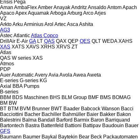
Ensis
Pega
Aman
AmbaFlex
Amber
Anayak
Andritz
Ansaldo
Antom
Apach
Apaco
Apex
Aquamak
Arboga
Arburg
Arco
Arjes
VZ
Arkto
Arku
Arminius
Arol
Artec
Asca
Ashita
AG3
Astec
Atlantic
Atlas Copco
DrillAir
E-Air
GA
LT
QAS
QAX
QEP
QES
QLT
WEDA
XAHS
XAS
XATS
XAVS
XRHS
XRVS
ZT
Atlas
QAS
W series
XAS
Atmos
PDP
Auer
Automatic
Avery
Avia
Avola
Awea
Aweta
E-series
G-series
KG
Axial
BBA Pumps
B-series
BBM
BDS Maschinen
BHS
BLM Group
BMF
BMS
BOMAG
BM
BW
BT
BTM
BVM Brunner
BWT
Baader
Babcock Wanson
Bacci
Bacciottini
Bacher
Bachiller
Bahmüller
Baier
Bakker
Bakon
Balestrini
Balma
Bandall
Barford
Barmix
Baron
Barriquand
Bartontech
Bastra
Battenfeld
Battioni
Battipav
Baudouin
Bauer
GFS
Baumann
Baumer
Baykal
Baytekin
Bear
Beck Packautomaten