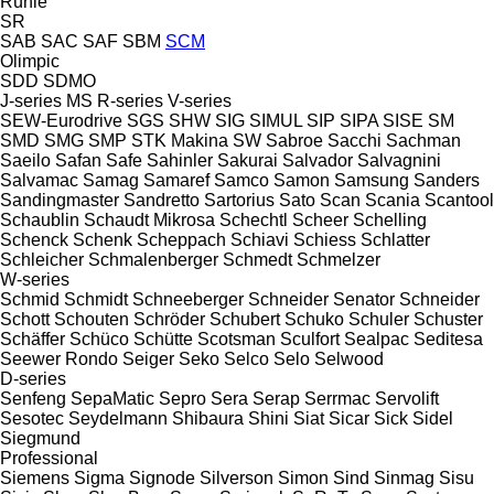
Rühle
SR
SAB
SAC
SAF
SBM
SCM
Olimpic
SDD
SDMO
J-series
MS
R-series
V-series
SEW-Eurodrive
SGS
SHW
SIG
SIMUL
SIP
SIPA
SISE
SM
SMD
SMG
SMP
STK Makina
SW
Sabroe
Sacchi
Sachman
Saeilo
Safan
Safe
Sahinler
Sakurai
Salvador
Salvagnini
Salvamac
Samag
Samaref
Samco
Samon
Samsung
Sanders
Sandingmaster
Sandretto
Sartorius
Sato
Scan
Scania
Scantool
Schaublin
Schaudt Mikrosa
Schechtl
Scheer
Schelling
Schenck
Schenk
Scheppach
Schiavi
Schiess
Schlatter
Schleicher
Schmalenberger
Schmedt
Schmelzer
W-series
Schmid
Schmidt
Schneeberger
Schneider Senator
Schneider
Schott
Schouten
Schröder
Schubert
Schuko
Schuler
Schuster
Schäffer
Schüco
Schütte
Scotsman
Sculfort
Sealpac
Seditesa
Seewer Rondo
Seiger
Seko
Selco
Selo
Selwood
D-series
Senfeng
SepaMatic
Sepro
Sera
Serap
Serrmac
Servolift
Sesotec
Seydelmann
Shibaura
Shini
Siat
Sicar
Sick
Sidel
Siegmund
Professional
Siemens
Sigma
Signode
Silverson
Simon
Sind
Sinmag
Sisu