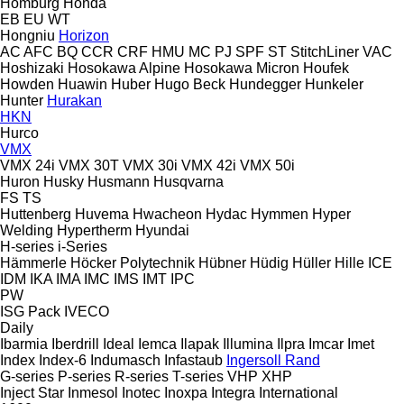
Homburg
Honda
EB
EU
WT
Hongniu
Horizon
AC
AFC
BQ
CCR
CRF
HMU
MC
PJ
SPF
ST
StitchLiner
VAC
Hoshizaki
Hosokawa Alpine
Hosokawa Micron
Houfek
Howden
Huawin
Huber
Hugo Beck
Hundegger
Hunkeler
Hunter
Hurakan
HKN
Hurco
VMX
VMX 24i
VMX 30T
VMX 30i
VMX 42i
VMX 50i
Huron
Husky
Husmann
Husqvarna
FS
TS
Huttenberg
Huvema
Hwacheon
Hydac
Hymmen
Hyper
Welding
Hypertherm
Hyundai
H-series
i-Series
Hämmerle
Höcker Polytechnik
Hübner
Hüdig
Hüller Hille
ICE
IDM
IKA
IMA
IMC
IMS
IMT
IPC
PW
ISG Pack
IVECO
Daily
Ibarmia
Iberdrill
Ideal
Iemca
Ilapak
Illumina
Ilpra
Imcar
Imet
Index
Index-6
Indumasch
Infastaub
Ingersoll Rand
G-series
P-series
R-series
T-series
VHP
XHP
Inject Star
Inmesol
Inotec
Inoxpa
Integra
International