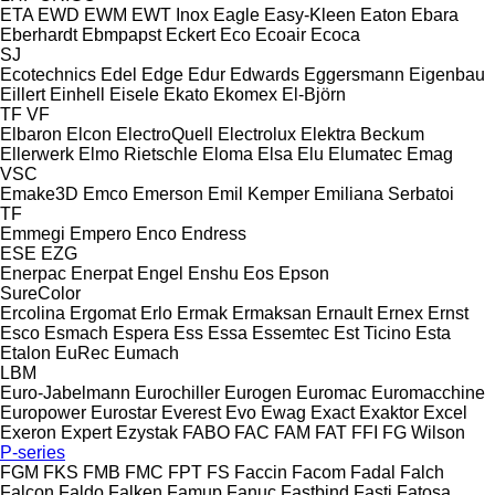
ETA
EWD
EWM
EWT Inox
Eagle
Easy-Kleen
Eaton
Ebara
Eberhardt
Ebmpapst
Eckert
Eco
Ecoair
Ecoca
SJ
Ecotechnics
Edel
Edge
Edur
Edwards
Eggersmann
Eigenbau
Eillert
Einhell
Eisele
Ekato
Ekomex
El-Björn
TF
VF
Elbaron
Elcon
ElectroQuell
Electrolux
Elektra Beckum
Ellerwerk
Elmo Rietschle
Eloma
Elsa
Elu
Elumatec
Emag
VSC
Emake3D
Emco
Emerson
Emil Kemper
Emiliana Serbatoi
TF
Emmegi
Empero
Enco
Endress
ESE
EZG
Enerpac
Enerpat
Engel
Enshu
Eos
Epson
SureColor
Ercolina
Ergomat
Erlo
Ermak
Ermaksan
Ernault
Ernex
Ernst
Esco
Esmach
Espera
Ess
Essa
Essemtec
Est Ticino
Esta
Etalon
EuRec
Eumach
LBM
Euro-Jabelmann
Eurochiller
Eurogen
Euromac
Euromacchine
Europower
Eurostar
Everest
Evo
Ewag
Exact
Exaktor
Excel
Exeron
Expert
Ezystak
FABO
FAC
FAM
FAT
FFI
FG Wilson
P-series
FGM
FKS
FMB
FMC
FPT
FS
Faccin
Facom
Fadal
Falch
Falcon
Faldo
Falken
Famup
Fanuc
Fastbind
Fasti
Fatosa