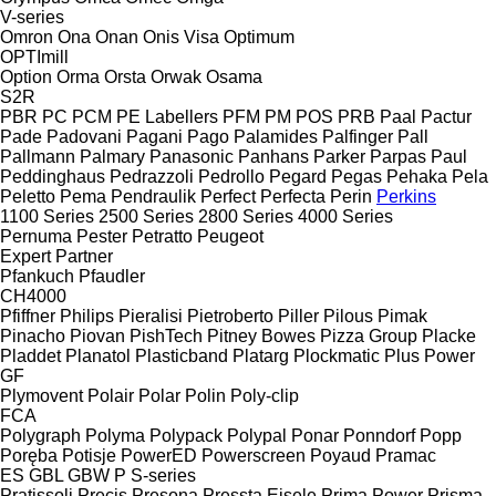
V-series
Omron
Ona
Onan
Onis Visa
Optimum
OPTImill
Option
Orma
Orsta
Orwak
Osama
S2R
PBR
PC
PCM
PE Labellers
PFM
PM
POS
PRB
Paal
Pactur
Pade
Padovani
Pagani
Pago
Palamides
Palfinger
Pall
Pallmann
Palmary
Panasonic
Panhans
Parker
Parpas
Paul
Peddinghaus
Pedrazzoli
Pedrollo
Pegard
Pegas
Pehaka
Pela
Peletto
Pema
Pendraulik
Perfect
Perfecta
Perin
Perkins
1100 Series
2500 Series
2800 Series
4000 Series
Pernuma
Pester
Petratto
Peugeot
Expert
Partner
Pfankuch
Pfaudler
CH4000
Pfiffner
Philips
Pieralisi
Pietroberto
Piller
Pilous
Pimak
Pinacho
Piovan
PishTech
Pitney Bowes
Pizza Group
Placke
Pladdet
Planatol
Plasticband
Platarg
Plockmatic
Plus Power
GF
Plymovent
Polair
Polar
Polin
Poly-clip
FCA
Polygraph
Polyma
Polypack
Polypal
Ponar
Ponndorf
Popp
Poręba
Potisje
PowerED
Powerscreen
Poyaud
Pramac
ES
GBL
GBW
P
S-series
Pratissoli
Precis
Presona
Pressta Eisele
Prima Power
Prisma