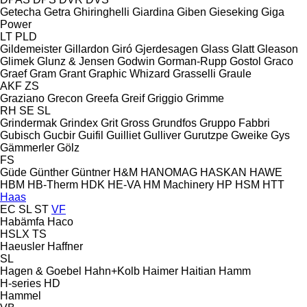
Getecha
Getra
Ghiringhelli
Giardina
Giben
Gieseking
Giga
Power
LT
PLD
Gildemeister
Gillardon
Giró
Gjerdesagen
Glass
Glatt
Gleason
Glimek
Glunz & Jensen
Godwin
Gorman-Rupp
Gostol
Graco
Graef
Gram
Grant
Graphic Whizard
Grasselli
Graule
AKF
ZS
Graziano
Grecon
Greefa
Greif
Griggio
Grimme
RH
SE
SL
Grindermak
Grindex
Grit
Gross
Grundfos
Gruppo Fabbri
Gubisch
Gucbir
Guifil
Guilliet
Gulliver
Gurutzpe
Gweike
Gys
Gämmerler
Gölz
FS
Güde
Günther
Güntner
H&M
HANOMAG
HASKAN
HAWE
HBM
HB‑Therm
HDK
HE-VA
HM Machinery
HP
HSM
HTT
Haas
EC
SL
ST
VF
Habämfa
Haco
HSLX
TS
Haeusler
Haffner
SL
Hagen & Goebel
Hahn+Kolb
Haimer
Haitian
Hamm
H-series
HD
Hammel