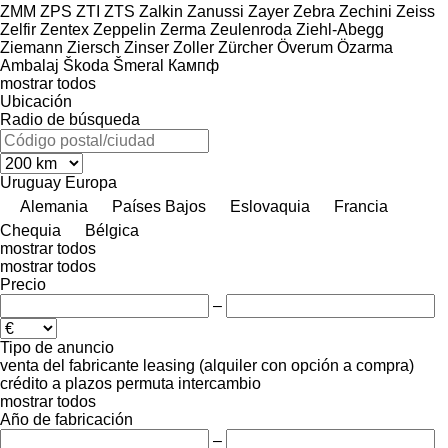
ZMM
ZPS
ZTI
ZTS
Zalkin
Zanussi
Zayer
Zebra
Zechini
Zeiss
Zelfir
Zentex
Zeppelin
Zerma
Zeulenroda
Ziehl-Abegg
Ziemann
Ziersch
Zinser
Zoller
Zürcher
Överum
Özarma
Ambalaj
Škoda
Šmeral
Кампф
mostrar todos
Ubicación
Radio de búsqueda
Uruguay
Europa
Alemania
Países Bajos
Eslovaquia
Francia
Chequia
Bélgica
mostrar todos
mostrar todos
Precio
–
Tipo de anuncio
venta
del fabricante
leasing (alquiler con opción a compra)
crédito
a plazos
permuta
intercambio
mostrar todos
Año de fabricación
–