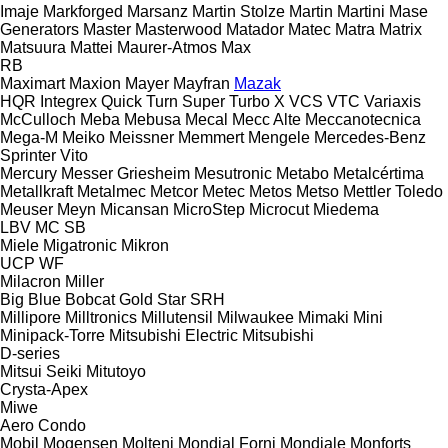
Imaje
Markforged
Marsanz
Martin Stolze
Martin
Martini
Mase
Generators
Master
Masterwood
Matador
Matec
Matra
Matrix
Matsuura
Mattei
Maurer-Atmos
Max
RB
Maximart
Maxion
Mayer
Mayfran
Mazak
HQR
Integrex
Quick Turn
Super Turbo X
VCS
VTC
Variaxis
McCulloch
Meba
Mebusa
Mecal
Mecc Alte
Meccanotecnica
Mega-M
Meiko
Meissner
Memmert
Mengele
Mercedes-Benz
Sprinter
Vito
Mercury
Messer Griesheim
Mesutronic
Metabo
Metalcértima
Metallkraft
Metalmec
Metcor
Metec
Metos
Metso
Mettler Toledo
Meuser
Meyn
Micansan
MicroStep
Microcut
Miedema
LBV
MC
SB
Miele
Migatronic
Mikron
UCP
WF
Milacron
Miller
Big Blue
Bobcat
Gold Star
SRH
Millipore
Milltronics
Millutensil
Milwaukee
Mimaki
Mini
Minipack-Torre
Mitsubishi Electric
Mitsubishi
D-series
Mitsui Seiki
Mitutoyo
Crysta-Apex
Miwe
Aero
Condo
Mobil
Mogensen
Molteni
Mondial Forni
Mondiale
Monforts