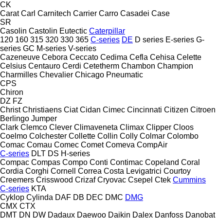
CK
Carat
Carl
Carnitech
Carrier
Carro
Casadei
Case
SR
Casolin
Castolin Eutectic
Caterpillar
120
160
315
320
330
365
C-series
DE
D series
E-series
G-
series
GC
M-series
V-series
Cazeneuve
Cebora
Ceccato
Cedima
Cefla
Cehisa
Celette
Celsius
Centauro
Cerdi
Cetetherm
Chambon
Champion
Charmilles
Chevalier
Chicago Pneumatic
CPS
Chiron
DZ
FZ
Christ
Christiaens
Ciat
Cidan
Cimec
Cincinnati
Citizen
Citroen
Berlingo
Jumper
Clark
Clemco
Clever
Climaveneta
Climax
Clipper
Cloos
Coelmo
Colchester
Collette
Collin
Colly
Colmar
Colombo
Comac
Comau
Comec
Comet
Comeva
CompAir
C-series
DLT
DS
H-series
Compac
Compas
Compo
Conti
Contimac
Copeland
Coral
Cordia
Corghi
Cornell
Correa
Costa Levigatrici
Courtoy
Creemers
Crisswood
Crizaf
Cryovac
Csepel
Ctek
Cummins
C-series
KTA
Cyklop
Cylinda
DAF
DB
DEC
DMC
DMG
CMX
CTX
DMT
DN
DW
Dadaux
Daewoo
Daikin
Dalex
Danfoss
Danobat