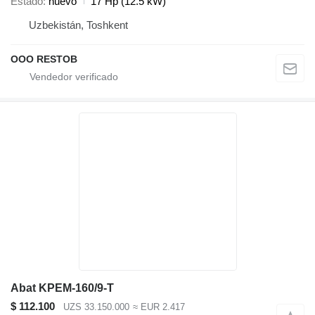
Estado
nuevo
17 Hp (12.5 kW)
Uzbekistán, Toshkent
OOO RESTOB
Abat KPEM-160/9-T
$ 112.100
UZS 33.150.000
≈ EUR 2.417