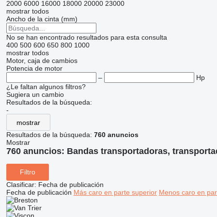
2000
6000
16000
18000
20000
23000
mostrar todos
Ancho de la cinta (mm)
No se han encontrado resultados para esta consulta
400
500
600
650
800
1000
mostrar todos
Motor, caja de cambios
Potencia de motor
–
Hp
¿Le faltan algunos filtros?
Sugiera un cambio
Resultados de la búsqueda:
-
mostrar
Resultados de la búsqueda:
760 anuncios
Mostrar
760 anuncios:
Bandas transportadoras, transporta
Filtro
Clasificar
:
Fecha de publicación
Fecha de publicación
Más caro en parte superior
Menos caro en par