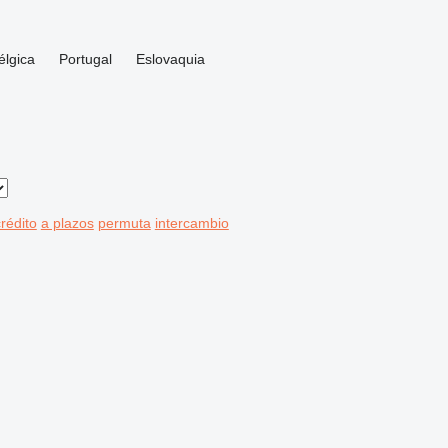
élgica
Portugal
Eslovaquia
rédito
a plazos
permuta
intercambio