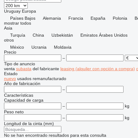
Uruguay
Europa
Países Bajos
Alemania
Francia
España
Polonia
B
mostrar todos
Asia
Turquía
China
Uzbekistán
Emiratos Árabes Unidos
otros
México
Ucrania
Moldavia
Precio
–
Tipo de anuncio
venta
subasta
del fabricante
leasing (alquiler con opción a compra)
c
Estado
nuevo
usados
remanufacturado
Año de fabricación
–
Características
Capacidad de carga
–
kg
Peso neto
–
kg
Longitud de la cinta (mm)
No se han encontrado resultados para esta consulta