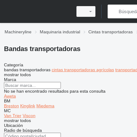
Machineryline
Maquinaria industrial
Cintas transportadoras
Bandas transportadoras
Categoría
bandas transportadoras
cintas transportadoras agrícolas
transportad
mostrar todos
Marca
No se han encontrado resultados para esta consulta
Aweta
BM
Breston
Kinglink
Miedema
MC
Van Trier
Viscon
mostrar todos
Ubicación
Radio de búsqueda