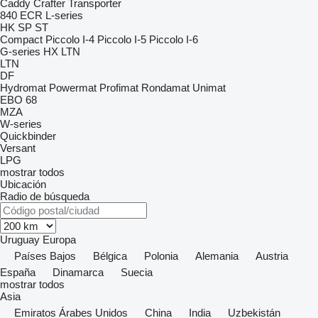
Caddy
Crafter
Transporter
840
ECR
L-series
HK
SP
ST
Compact
Piccolo I-4
Piccolo I-5
Piccolo I-6
G-series
HX
LTN
LTN
DF
Hydromat
Powermat
Profimat
Rondamat
Unimat
EBO 68
MZA
W-series
Quickbinder
Versant
LPG
mostrar todos
Ubicación
Radio de búsqueda
Uruguay
Europa
Países Bajos
Bélgica
Polonia
Alemania
Austria
España
Dinamarca
Suecia
mostrar todos
Asia
Emiratos Árabes Unidos
China
India
Uzbekistán