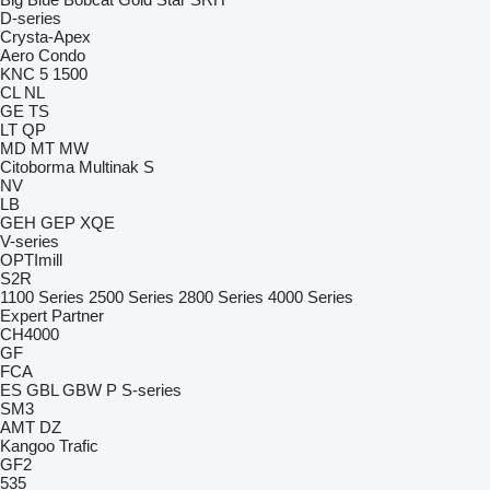
D-series
Crysta-Apex
Aero
Condo
KNC 5 1500
CL
NL
GE
TS
LT
QP
MD
MT
MW
Citoborma
Multinak S
NV
LB
GEH
GEP
XQE
V-series
OPTImill
S2R
1100 Series
2500 Series
2800 Series
4000 Series
Expert
Partner
CH4000
GF
FCA
ES
GBL
GBW
P
S-series
SM3
AMT
DZ
Kangoo
Trafic
GF2
535