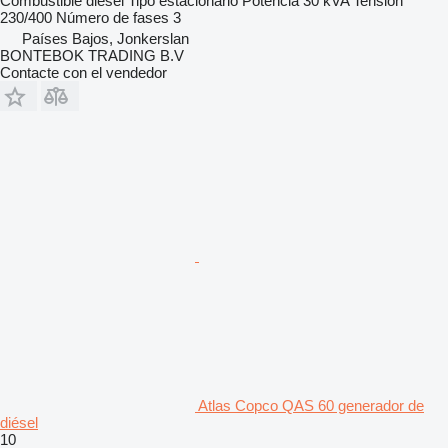
Combustible
diésel
Tipo
estacionario
Potencia
30 kVA
Tensión
230/400
Número de fases
3
Países Bajos, Jonkerslan
BONTEBOK TRADING B.V
Contacte con el vendedor
Atlas Copco QAS 60 generador de
diésel
10