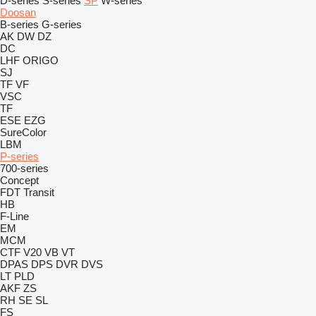
D-series
S-series
SP
W-series
Doosan
B-series
G-series
AK
DW
DZ
DC
LHF
ORIGO
SJ
TF
VF
VSC
TF
ESE
EZG
SureColor
LBM
P-series
700-series
Concept
FDT
Transit
HB
F-Line
EM
MCM
CTF
V20
VB
VT
DPAS
DPS
DVR
DVS
LT
PLD
AKF
ZS
RH
SE
SL
FS