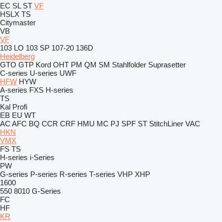
EC
SL
ST
VF
HSLX
TS
Citymaster
VB
VF
103 LO
103 SP
107-20
136D
Heidelberg
GTO
GTP
Kord
OHT
PM
QM
SM
Stahlfolder
Suprasetter
C-series
U-series
UWF
HFW
HYW
A-series
FXS
H-series
TS
Kal
Profi
EB
EU
WT
AC
AFC
BQ
CCR
CRF
HMU
MC
PJ
SPF
ST
StitchLiner
VAC
HKN
VMX
FS
TS
H-series
i-Series
PW
G-series
P-series
R-series
T-series
VHP
XHP
1600
550
8010
G-Series
FC
HF
KR