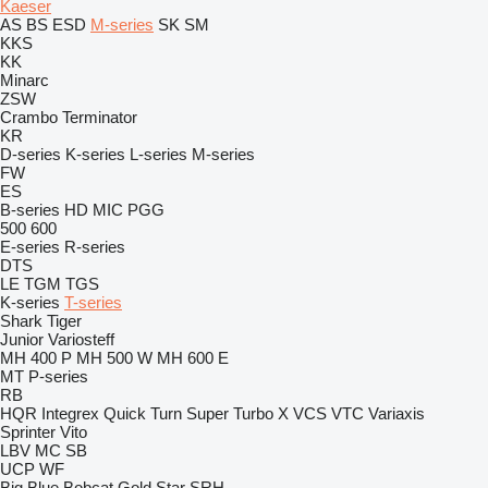
Kaeser
AS
BS
ESD
M-series
SK
SM
KKS
KK
Minarc
ZSW
Crambo
Terminator
KR
D-series
K-series
L-series
M-series
FW
ES
B-series
HD
MIC
PGG
500
600
E-series
R-series
DTS
LE
TGM
TGS
K-series
T-series
Shark
Tiger
Junior
Variosteff
MH 400 P
MH 500 W
MH 600 E
MT
P-series
RB
HQR
Integrex
Quick Turn
Super Turbo X
VCS
VTC
Variaxis
Sprinter
Vito
LBV
MC
SB
UCP
WF
Big Blue
Bobcat
Gold Star
SRH