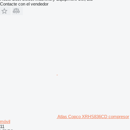
Contacte con el vendedor
Atlas Copco XRHS836CD compresor
móvil
11