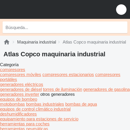
Maquinaria industrial
Atlas Copco maquinaria industrial
Atlas Copco maquinaria industrial
Categoría
compresores
compresores móviles
compresores estacionarios
compresores
portátiles
generadores eléctricos
generadores de diésel
torres de iluminación
generadores de gasolina
generadores inverter
otros generadores
equipos de bombeo
motobombas
bombas industriales
bombas de agua
equipos de control climático industrial
deshumidificadores
equipamiento para estaciones de servicio
herramientas para coches
herramientas neumáticas