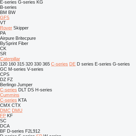
E-series
G-series
KG
B-series
BM
BW
GFS
VT
Rover
Skipper
PA
Airpure
Britecpure
BySprint Fiber
CK
SR
Caterpillar
120
160
315
320
330
365
C-series
DE
D series
E-series
G-series
GC
M-series
V-series
CPS
DZ
FZ
Berlingo
Jumper
C-series
DLT
DS
H-series
Cummins
C-series
KTA
CMX
CTX
DMC
DMU
FP
KF
SC
DCA
BF
D-series
F2L912