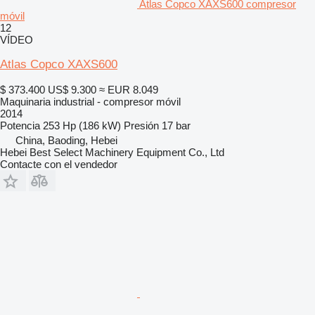
Atlas Copco XAXS600 compresor
móvil
12
VÍDEO
Atlas Copco XAXS600
$ 373.400
US$ 9.300
≈ EUR 8.049
Maquinaria industrial - compresor móvil
2014
Potencia
253 Hp (186 kW)
Presión
17 bar
China, Baoding, Hebei
Hebei Best Select Machinery Equipment Co., Ltd
Contacte con el vendedor