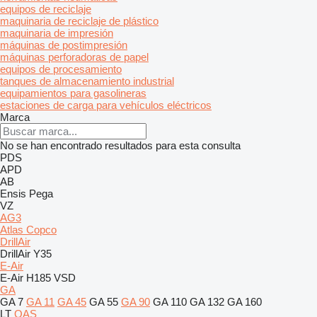
equipos de reciclaje
maquinaria de reciclaje de plástico
maquinaria de impresión
máquinas de postimpresión
máquinas perforadoras de papel
equipos de procesamiento
tanques de almacenamiento industrial
equipamientos para gasolineras
estaciones de carga para vehículos eléctricos
Marca
No se han encontrado resultados para esta consulta
PDS
APD
AB
Ensis
Pega
VZ
AG3
Atlas Copco
DrillAir
DrillAir Y35
E-Air
E-Air H185 VSD
GA
GA 7
GA 11
GA 45
GA 55
GA 90
GA 110
GA 132
GA 160
LT
QAS