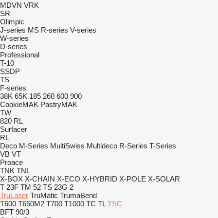
MDVN
VRK
SR
Olimpic
J-series
MS
R-series
V-series
W-series
D-series
Professional
T-10
SSDP
TS
F-series
38K
65K
185
260
600
900
CookieMAK
PastryMAK
TW
820
RL
Surfacer
RL
Deco
M-Series
MultiSwiss
Multideco
R-Series
T-Series
VB
VT
Proace
TNK
TNL
X-BOX
X-CHAIN
X-ECO
X-HYBRID
X-POLE
X-SOLAR
T 23F
TM 52
TS 23G 2
TruLaser
TruMatic
TrumaBend
T600
T650M2
T700
T1000
TC
TL
TSC
BFT 90/3