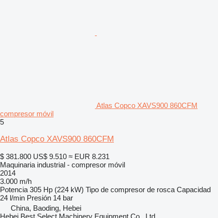
Atlas Copco XAVS900 860CFM
compresor móvil
5
Atlas Copco XAVS900 860CFM
$ 381.800
US$ 9.510
≈ EUR 8.231
Maquinaria industrial - compresor móvil
2014
3.000 m/h
Potencia
305 Hp (224 kW)
Tipo de compresor
de rosca
Capacidad
24 l/min
Presión
14 bar
China, Baoding, Hebei
Hebei Best Select Machinery Equipment Co., Ltd