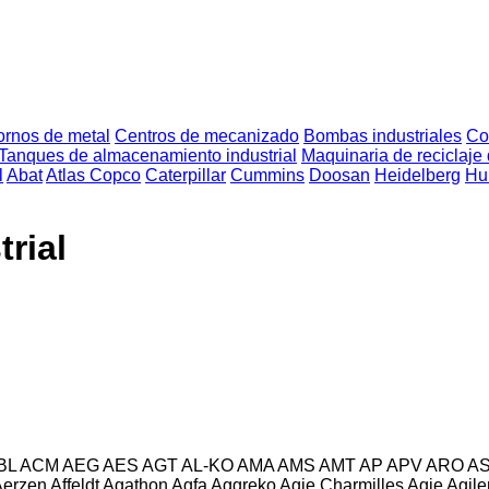
ornos de metal
Centros de mecanizado
Bombas industriales
Co
Tanques de almacenamiento industrial
Maquinaria de reciclaje 
l
Abat
Atlas Copco
Caterpillar
Cummins
Doosan
Heidelberg
Hu
rial
BL
ACM
AEG
AES
AGT
AL-KO
AMA
AMS
AMT
AP
APV
ARO
A
Aerzen
Affeldt
Agathon
Agfa
Aggreko
Agie Charmilles
Agie
Agile