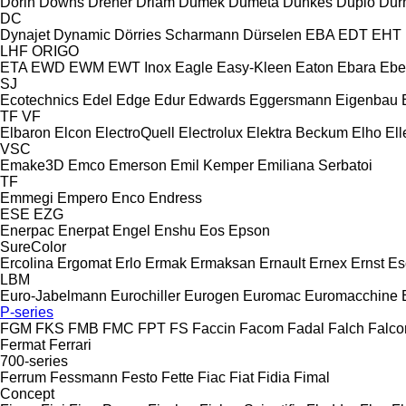
Dorin
Downs
Dreher
Driam
Dumek
Dumeta
Dunkes
Duplo
Dur
DC
Dynajet
Dynamic
Dörries Scharmann
Dürselen
EBA
EDT
EHT
LHF
ORIGO
ETA
EWD
EWM
EWT Inox
Eagle
Easy-Kleen
Eaton
Ebara
Ebe
SJ
Ecotechnics
Edel
Edge
Edur
Edwards
Eggersmann
Eigenbau
TF
VF
Elbaron
Elcon
ElectroQuell
Electrolux
Elektra Beckum
Elho
Ell
VSC
Emake3D
Emco
Emerson
Emil Kemper
Emiliana Serbatoi
TF
Emmegi
Empero
Enco
Endress
ESE
EZG
Enerpac
Enerpat
Engel
Enshu
Eos
Epson
SureColor
Ercolina
Ergomat
Erlo
Ermak
Ermaksan
Ernault
Ernex
Ernst
Es
LBM
Euro-Jabelmann
Eurochiller
Eurogen
Euromac
Euromacchine
P-series
FGM
FKS
FMB
FMC
FPT
FS
Faccin
Facom
Fadal
Falch
Falco
Fermat
Ferrari
700-series
Ferrum
Fessmann
Festo
Fette
Fiac
Fiat
Fidia
Fimal
Concept