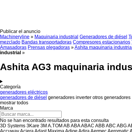
Publicar el anuncio
Machineryline
»
Maquinaria industrial
Generadores de diésel
T
mezclado
Bandas transportadoras
Compresores estacionarios
Amasadoras
Prensas plegadoras
»
Ashita maquinaria industria
industrial
»
Ashita AG3 maquinaria indust
Categoría
generadores eléctricos
generadores de diésel
generadores inverter
otros generadores
mostrar todos
Marca
No se han encontrado resultados para esta consulta
3D Systems
3Kare
3M
A.TOM
AB
ABA
ABAC
ABB
ABC
ABG
A
Accuway
Aciera
Adast Maxima
Adige
Adira
Aermec
Aeromatic