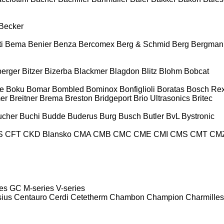
Becker
i
Bema
Benier
Benza
Bercomex
Berg & Schmid
Berg
Bergman
berger
Bitzer
Bizerba
Blackmer
Blagdon
Blitz
Blohm
Bobcat
e
Boku
Bomar
Bombled
Bominox
Bonfiglioli
Boratas
Bosch Rex
er
Breitner
Brema
Breston
Bridgeport
Brio Ultrasonics
Britec
ucher
Buchi
Budde
Buderus
Burg
Busch
Butler
BvL
Bystronic
S
CFT
CKD Blansko
CMA
CMB
CMC
CME
CMI
CMS
CMT
CM
es
GC
M-series
V-series
sius
Centauro
Cerdi
Cetetherm
Chambon
Champion
Charmilles