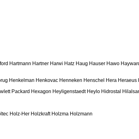
ford
Hartmann
Hartner
Harwi
Hatz
Haug
Hauser
Hawo
Haywar
rug
Henkelman
Henkovac
Henneken
Henschel
Hera
Heraeus
wlett Packard
Hexagon
Heyligenstaedt
Heylo
Hidrostal
Hilalsa
ltec
Holz-Her
Holzkraft
Holzma
Holzmann