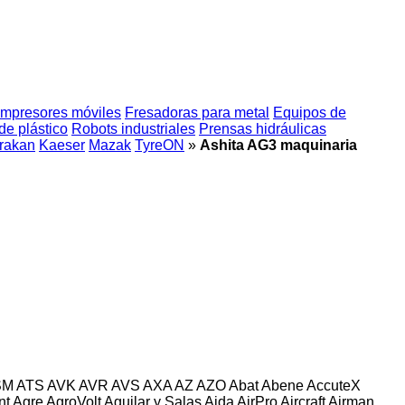
mpresores móviles
Fresadoras para metal
Equipos de
de plástico
Robots industriales
Prensas hidráulicas
rakan
Kaeser
Mazak
TyreON
»
Ashita AG3 maquinaria
SM
ATS
AVK
AVR
AVS
AXA
AZ
AZO
Abat
Abene
AccuteX
nt
Agre
AgroVolt
Aguilar y Salas
Aida
AirPro
Aircraft
Airman