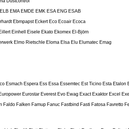
ma
Dustcontrol
ELB
EMA
EMDE
EMK
ESA ENG
ESAB
rhardt
Ebmpapst
Eckert
Eco
Ecoair
Ecoca
Eillert
Einhell
Eisele
Ekato
Ekomex
El-Björn
erwerk
Elmo Rietschle
Eloma
Elsa
Elu
Elumatec
Emag
co
Esmach
Espera
Ess
Essa
Essemtec
Est Ticino
Esta
Etalon
Europower
Eurostar
Everest
Evo
Ewag
Exact
Exaktor
Excel
Exe
n
Faldo
Falken
Famup
Fanuc
Fastbind
Fasti
Fatosa
Favretto
F