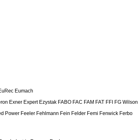
EuRec
Eumach
ron
Exner
Expert
Ezystak
FABO
FAC
FAM
FAT
FFI
FG Wilson
ed Power
Feeler
Fehlmann
Fein
Felder
Femi
Fenwick
Ferbo