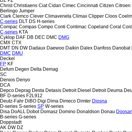
DZ
FZ
Christ
Christiaens
Ciat
Cidan
Cimec
Cincinnati
Citizen
Citroen
Berlingo
Jumper
Clark
Clemco
Clever
Climaveneta
Climax
Clipper
Cloos
Coel
C-series
DLT
DS
H-series
Compac
Compas
Compo
Conti
Contimac
Copeland
Coral
Cord
C-series
KTA
Cyklop
DAF
DB
DEC
DMC
DMG
CMX
CTX
DMT
DN
DW
Dadaux
Daewoo
Daikin
Dalex
Danfoss
Danobat
DMC
DMU
Deckel
FP
KF
Defum
Degen
Delta
Demag
SC
Denios
Denyo
DCA
Depco
Deprag
Desta
Detasis
Detroit Diesel
Detroit
Deuma
Deu
BF
D-series
F2L912
Deutz-Fahr
DiBO
Digi
Dima
Dimeco
Dimter
Diosna
D-series
S-series
SP
W-series
Disa
DoALL
Dobot
Domasz
Domino
Donaldson
Donau
Doosa
B-series
G-series
Doppstadt
AK
DW
DZ