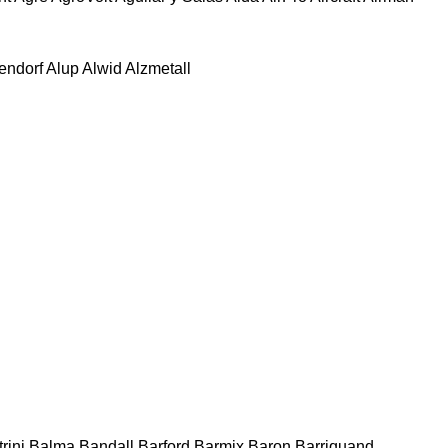
tendorf
Alup
Alwid
Alzmetall
rini
Balma
Bandall
Barford
Barmix
Baron
Barriquand