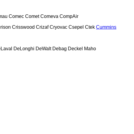
mau
Comec
Comet
Comeva
CompAir
rison
Crisswood
Crizaf
Cryovac
Csepel
Ctek
Cummins
Laval
DeLonghi
DeWalt
Debag
Deckel Maho