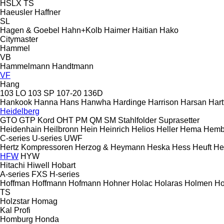
HSLX
TS
Haeusler
Haffner
SL
Hagen & Goebel
Hahn+Kolb
Haimer
Haitian
Hako
Citymaster
Hammel
VB
Hammelmann
Handtmann
VF
Hang
103 LO
103 SP
107-20
136D
Hankook
Hanna
Hans
Hanwha
Hardinge
Harrison
Harsan
Hart
Heidelberg
GTO
GTP
Kord
OHT
PM
QM
SM
Stahlfolder
Suprasetter
Heidenhain
Heilbronn
Hein
Heinrich
Helios
Heller
Hema
Hemb
C-series
U-series
UWF
Hertz Kompressoren
Herzog & Heymann
Heska
Hess
Heuft
He
HFW
HYW
Hitachi
Hiwell
Hobart
A-series
FXS
H-series
Hoffman
Hoffmann
Hofmann
Hohner
Holac
Holaras
Holmen
Ho
TS
Holzstar
Homag
Kal
Profi
Homburg
Honda