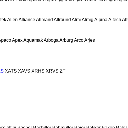
atek
Allen
Alliance
Allmand
Allround
Almi
Almig
Alpina
Altech
Al
Apaco
Apex
Aquamak
Arboga
Arburg
Arco
Arjes
AS
XATS
XAVS
XRHS
XRVS
ZT
cciottini
Bacher
Bachiller
Bahmüller
Baier
Bakker
Bakon
Balest