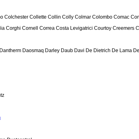
mo
Colchester
Collette
Collin
Colly
Colmar
Colombo
Comac
Co
ia
Corghi
Cornell
Correa
Costa Levigatrici
Courtoy
Creemers
C
Dantherm
Daosmaq
Darley
Daub
Davi
De Dietrich
De Lama
De
tz
n