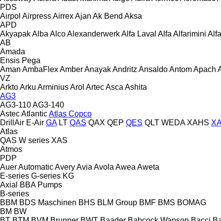
PDS
Airpol
Airpress
Airrex
Ajan
Ak Bend
Aksa
APD
Akyapak
Alba
Alco
Alexanderwerk
Alfa Laval
Alfa
Alfarimini
Alf
AB
Amada
Ensis
Pega
Aman
AmbaFlex
Amber
Anayak
Andritz
Ansaldo
Antom
Apach
VZ
Arkto
Arku
Arminius
Arol
Artec
Asca
Ashita
AG3
AG3-110
AG3-140
Astec
Atlantic
Atlas Copco
DrillAir
E-Air
GA
LT
QAS
QAX
QEP
QES
QLT
WEDA
XAHS
X
Atlas
QAS
W series
XAS
Atmos
PDP
Auer
Automatic
Avery
Avia
Avola
Awea
Aweta
E-series
G-series
KG
Axial
BBA Pumps
B-series
BBM
BDS Maschinen
BHS
BLM Group
BMF
BMS
BOMAG
BM
BW
BT
BTM
BVM Brunner
BWT
Baader
Babcock Wanson
Bacci
Ba