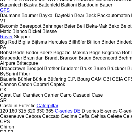
Bartontech
Bastra
Battenfeld
Battioni
Baudouin
Bauer
GFS
Baumann
Baumer
Baykal
Baytekin
Bear
Beck Packautomaten
VT
Becomix
Beerepoot
Behringer
Beier
Beil
Beka-Mak
Beko
Belott
Matic
Bianco
Bickel
Biesse
Rover
Skipper
Big Red
Biglia
Bijlsma Hercules
Billhöfer
Billion
Binder
Binder
PA
Bobst
Bode
Bodor
Boere
Bogazici Makina
Boge
Bograma
Bohl
Brabender
Bramidan
Brandt
Branson
Braun
Bredenoord
Brehm
Airpure
Britecpure
Broadcrown
Brodpol
Brother
Bruderer
Bruks
Bruno
Brückner
B
BySprint Fiber
Bäuerle
Bühler
Bürkle
Bütfering
C.P. Bourg
CAM
CBI
CEIA
CF
Cannon
Canon
Caprari
Captok
CK
Carat
Carl
Carnitech
Carrier
Carro
Casadei
Case
SR
Castolin Eutectic
Caterpillar
120
160
315
320
330
365
C-series
DE
D series
E-series
G-seri
Cazeneuve
Cebora
Ceccato
Cedima
Cefla
Cehisa
Celette
Cel
CPS
Chiron