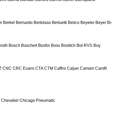
n
Berkel
Bernardo
Bertolaso
Bertuetti
Betico
Beyeler
Beyer
Bi-
roth
Bosch
Boschert
Bosfor
Boss
Bostitch
Bot RVS
Boy
Z
CNC
CRC Evans
CTA
CTM
Caffini
Caljan
Camam
Camfil
Chevalier
Chicago Pneumatic