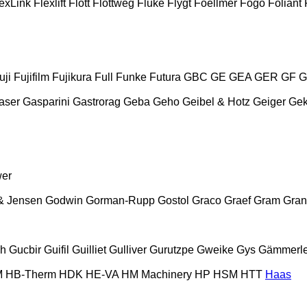
exLink
Flexlift
Flott
Flottweg
Fluke
Flygt
Foellmer
Fogo
Foliant
uji
Fujifilm
Fujikura
Full
Funke
Futura
GBC
GE
GEA
GER
GF
G
aser
Gasparini
Gastrorag
Geba
Geho
Geibel & Hotz
Geiger
Ge
wer
& Jensen
Godwin
Gorman-Rupp
Gostol
Graco
Graef
Gram
Gran
ch
Gucbir
Guifil
Guilliet
Gulliver
Gurutzpe
Gweike
Gys
Gämmerle
M
HB‑Therm
HDK
HE-VA
HM Machinery
HP
HSM
HTT
Haas