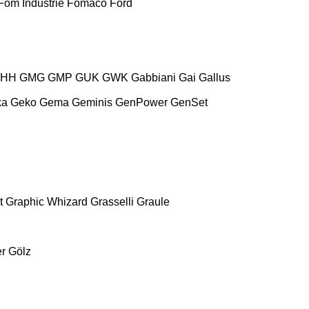
Fom Industrie
Fomaco
Ford
HH
GMG
GMP
GUK
GWK
Gabbiani
Gai
Gallus
ka
Geko
Gema
Geminis
GenPower
GenSet
t
Graphic Whizard
Grasselli
Graule
r
Gölz