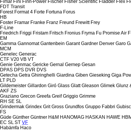
Fimar
Fini
Finn-Power
Fischer
Fisher Scientific
Fladder
Flex
Fl
FDT
Transit
Forest
Format 4
Forte
Fortuna
Forus
HB
Foster
Framar
Franke
Franz
Freund
Frewitt
Frey
F-Line
Friedrich
Friggi
Fristam
Fritsch
Fronius
Fryma
Fu Promise Air
F
EM
Gamma
Gannomat
Gantenbein
Garant
Gardner Denver
Garo
G
MCM
Genelec
Generac
CTF
V20
VB
VT
Genie
Genmac
Gericke
Gernal
Gernep
Gesan
DPAS
DPS
DVR
DVS
Getecha
Getra
Ghiringhelli
Giardina
Giben
Gieseking
Giga Po
LT
PLD
Gildemeister
Gillardon
Giró
Glass
Glatt
Gleason
Glimek
Glunz 
AKF
ZS
Graziano
Grecon
Greefa
Greif
Griggio
Grimme
RH
SE
SL
Grindermak
Grindex
Grit
Gross
Grundfos
Gruppo Fabbri
Gubis
FS
Güde
Günther
Güntner
H&M
HANOMAG
HASKAN
HAWE
HB
EC
SL
ST
VF
Habämfa
Haco