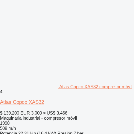
Atlas Copco XAS32 compresor móvil
4
Atlas Copco XAS32
$ 139.200
EUR 3.000
≈ US$ 3.466
Maquinaria industrial - compresor móvil
1998
508 m/h
Potencia
22.31 Hp (16.4 kW)
Presión
7 bar