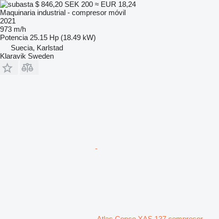
$ 846,20
SEK 200
≈ EUR 18,24
Maquinaria industrial - compresor móvil
2021
973 m/h
Potencia
25.15 Hp (18.49 kW)
Suecia, Karlstad
Klaravik Sweden
Atlas Copco XAS 137 compresor