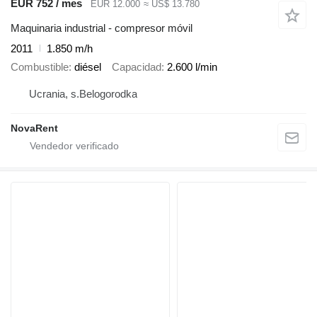
EUR 752 / mes
EUR 12.000
≈ US$ 13.780
Maquinaria industrial - compresor móvil
2011
1.850 m/h
Combustible
diésel
Capacidad
2.600 l/min
Ucrania, s.Belogorodka
NovaRent