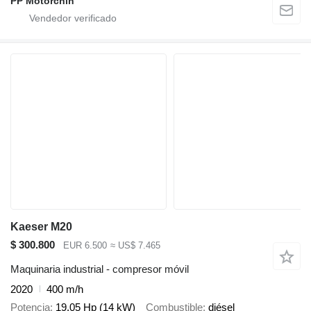
PP Motorchih
Kaeser M20
$ 300.800
EUR 6.500
≈ US$ 7.465
Maquinaria industrial - compresor móvil
2020
400 m/h
Potencia
19.05 Hp (14 kW)
Combustible
diésel