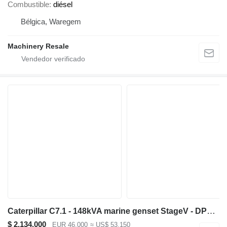
Combustible
diésel
Bélgica, Waregem
Machinery Resale
Caterpillar C7.1 - 148kVA marine genset StageV - DPX-18270
$ 2.134.000
EUR 46.000
≈ US$ 53.150