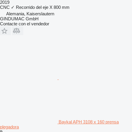
2019
CNC
✓
Recorrido del eje X
800 mm
Alemania, Kaiserslautern
GINDUMAC GmbH
Contacte con el vendedor
Baykal APH 3108 x 160 prensa
plegadora
9