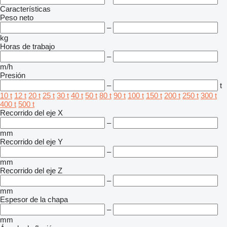
Características
Peso neto
–
kg
Horas de trabajo
–
m/h
Presión
–
t
10 t
12 t
20 t
25 t
30 t
40 t
50 t
80 t
90 t
100 t
150 t
200 t
250 t
300 t
400 t
500 t
Recorrido del eje X
–
mm
Recorrido del eje Y
–
mm
Recorrido del eje Z
–
mm
Espesor de la chapa
–
mm