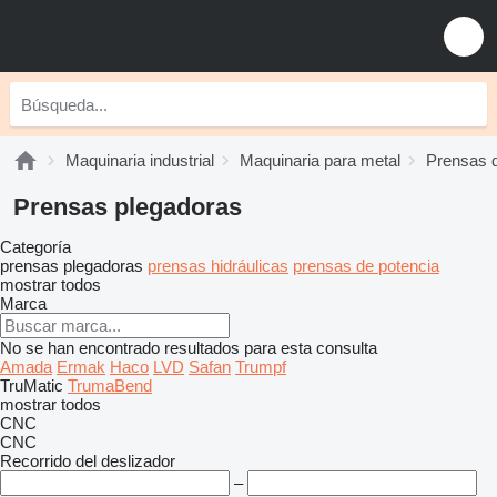
Maquinaria industrial
Maquinaria para metal
Prensas 
Prensas plegadoras
Categoría
prensas plegadoras
prensas hidráulicas
prensas de potencia
mostrar todos
Marca
No se han encontrado resultados para esta consulta
Amada
Ermak
Haco
LVD
Safan
Trumpf
TruMatic
TrumaBend
mostrar todos
CNC
CNC
Recorrido del deslizador
–