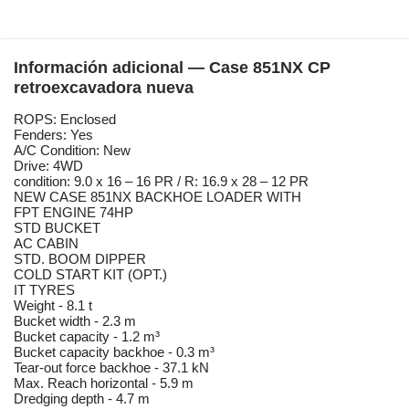
Información adicional — Case 851NX CP
retroexcavadora nueva
ROPS: Enclosed
Fenders: Yes
A/C Condition: New
Drive: 4WD
condition: 9.0 x 16 – 16 PR / R: 16.9 x 28 – 12 PR
NEW CASE 851NX BACKHOE LOADER WITH
FPT ENGINE 74HP
STD BUCKET
AC CABIN
STD. BOOM DIPPER
COLD START KIT (OPT.)
IT TYRES
Weight - 8.1 t
Bucket width - 2.3 m
Bucket capacity - 1.2 m³
Bucket capacity backhoe - 0.3 m³
Tear-out force backhoe - 37.1 kN
Max. Reach horizontal - 5.9 m
Dredging depth - 4.7 m