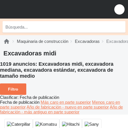
Maquinaria de construcción
Excavadoras
Excavadora
Excavadoras midi
1019 anuncios:
Excavadoras midi, excavadora
mediana, excavadora estándar, excavadora de
tamaño medio
Filtro
Clasificar
:
Fecha de publicación
Fecha de publicación
Más caro en parte superior
Menos caro en
parte superior
Año de fabricación - nuevo en parte superior
Año de
fabricación - más antiguo en parte superior