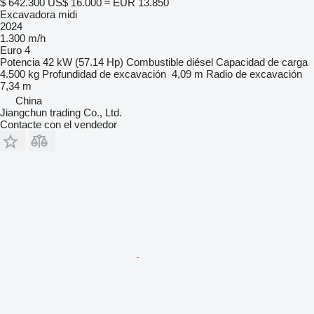
$ 642.300
US$ 16.000
≈ EUR 13.850
Excavadora midi
2024
1.300 m/h
Euro 4
Potencia
42 kW (57.14 Hp)
Combustible
diésel
Capacidad de carga
4.500 kg
Profundidad de excavación
4,09 m
Radio de excavación
7,34 m
China
Jiangchun trading Co., Ltd.
Contacte con el vendedor