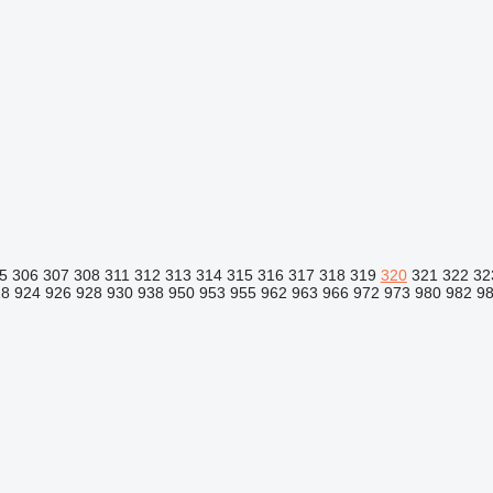
5
306
307
308
311
312
313
314
315
316
317
318
319
320
321
322
32
18
924
926
928
930
938
950
953
955
962
963
966
972
973
980
982
9