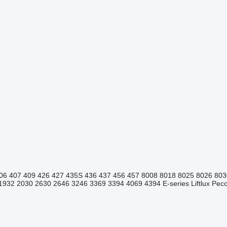
06
407
409
426
427
435S
436
437
456
457
8008
8018
8025
8026
803
1932
2030
2630
2646
3246
3369
3394
4069
4394
E-series
Liftlux
Pecol