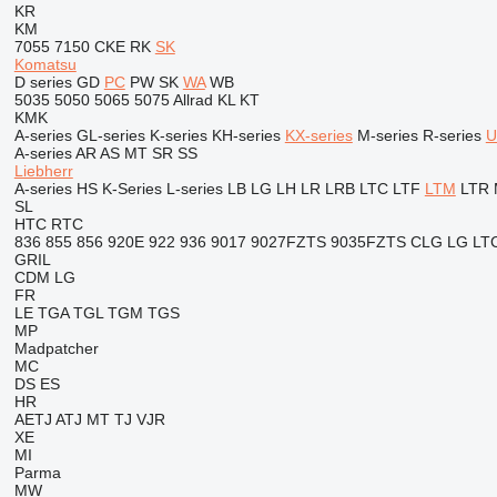
KR
KM
7055
7150
CKE
RK
SK
Komatsu
D series
GD
PC
PW
SK
WA
WB
5035
5050
5065
5075
Allrad
KL
KT
KMK
A-series
GL-series
K-series
KH-series
KX-series
M-series
R-series
U
A-series
AR
AS
MT
SR
SS
Liebherr
A-series
HS
K-Series
L-series
LB
LG
LH
LR
LRB
LTC
LTF
LTM
LTR
SL
HTC
RTC
836
855
856
920E
922
936
9017
9027FZTS
9035FZTS
CLG
LG
LT
GRIL
CDM
LG
FR
LE
TGA
TGL
TGM
TGS
MP
Madpatcher
MC
DS
ES
HR
AETJ
ATJ
MT
TJ
VJR
XE
MI
Parma
MW