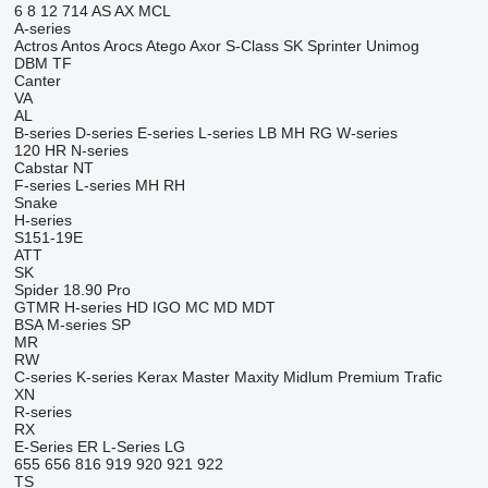
6
8
12
714
AS
AX
MCL
A-series
Actros
Antos
Arocs
Atego
Axor
S-Class
SK
Sprinter
Unimog
DBM
TF
Canter
VA
AL
B-series
D-series
E-series
L-series
LB
MH
RG
W-series
120
HR
N-series
Cabstar
NT
F-series
L-series
MH
RH
Snake
H-series
S151-19E
ATT
SK
Spider 18.90 Pro
GTMR
H-series
HD
IGO
MC
MD
MDT
BSA
M-series
SP
MR
RW
C-series
K-series
Kerax
Master
Maxity
Midlum
Premium
Trafic
XN
R-series
RX
E-Series
ER
L-Series
LG
655
656
816
919
920
921
922
TS