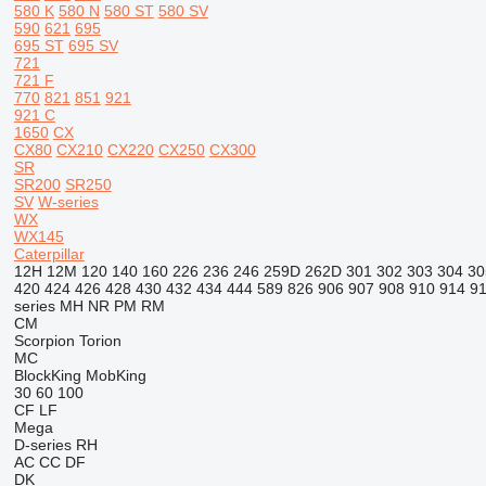
580 K
580 N
580 ST
580 SV
590
621
695
695 ST
695 SV
721
721 F
770
821
851
921
921 C
1650
CX
CX80
CX210
CX220
CX250
CX300
SR
SR200
SR250
SV
W-series
WX
WX145
Caterpillar
12H
12M
120
140
160
226
236
246
259D
262D
301
302
303
304
30
420
424
426
428
430
432
434
444
589
826
906
907
908
910
914
9
series
MH
NR
PM
RM
CM
Scorpion
Torion
MC
BlockKing
MobKing
30
60
100
CF
LF
Mega
D-series
RH
AC
CC
DF
DK