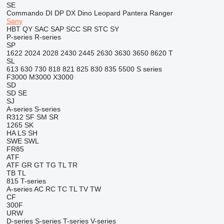
SE
Commando
DI
DP
DX
Dino
Leopard
Pantera
Ranger
Sany
HBT
QY
SAC
SAP
SCC
SR
STC
SY
P-series
R-series
SP
1622
2024
2028
2430
2445
2630
3630
3650
8620 T
SL
613
630
730
818
821
825
830
835
5500
S series
F3000
M3000
X3000
SD
SD
SE
SJ
A-series
S-series
R312
SF
SM
SR
1265
SK
HA
LS
SH
SWE
SWL
FR85
ATF
ATF
GR
GT
TG
TL
TR
TB
TL
815
T-series
A-series
AC
RC
TC
TL
TV
TW
CF
300F
URW
D-series
S-series
T-series
V-series