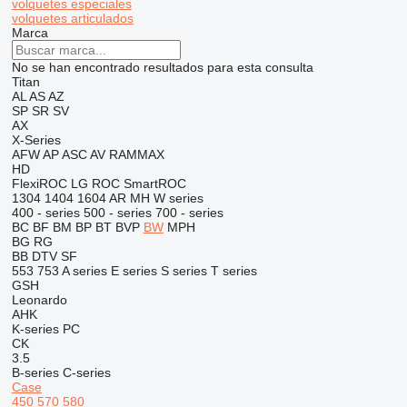
volquetes especiales
volquetes articulados
Marca
No se han encontrado resultados para esta consulta
Titan
AL
AS
AZ
SP
SR
SV
AX
X-Series
AFW
AP
ASC
AV
RAMMAX
HD
FlexiROC
LG
ROC
SmartROC
1304
1404
1604
AR
MH
W series
400 - series
500 - series
700 - series
BC
BF
BM
BP
BT
BVP
BW
MPH
BG
RG
BB
DTV
SF
553
753
A series
E series
S series
T series
GSH
Leonardo
AHK
K-series
PC
CK
3.5
B-series
C-series
Case
450
570
580