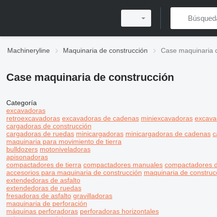
Machineryline
Maquinaria de construcción
Case maquinaria 
Case maquinaria de construcción
Categoría
excavadoras
retroexcavadoras
excavadoras de cadenas
miniexcavadoras
excava
cargadoras de construcción
cargadoras de ruedas
minicargadoras
minicargadoras de cadenas
c
maquinaria para movimiento de tierra
bulldozers
motoniveladoras
apisonadoras
compactadores de tierra
compactadores manuales
compactadores d
accesorios para maquinaria de construcción
maquinaria de construc
extendedoras de asfalto
extendedoras de ruedas
fresadoras de asfalto
gravilladoras
maquinaria de perforación
máquinas perforadoras
perforadoras horizontales