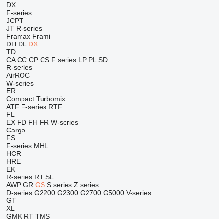
DX
F-series
JCPT
JT
R-series
Framax
Frami
DH
DL
DX
TD
CA
CC
CP
CS
F series
LP
PL
SD
R-series
AirROC
W-series
ER
Compact
Turbomix
ATF
F-series
RTF
FL
EX
FD
FH
FR
W-series
Cargo
FS
F-series
MHL
HCR
HRE
EK
R-series
RT
SL
AWP
GR
GS
S series
Z series
D-series
G2200
G2300
G2700
G5000
V-series
GT
XL
GMK
RT
TMS