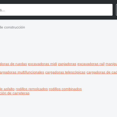
de construcción
doras de ruedas
excavadoras midi
zanjadoras
excavadoras rail
manipu
argadoras multifuncionales
cargadoras telescópicas
cargadoras de ca
e asfalto
rodillos remolcados
rodillos combinados
ción de carreteras