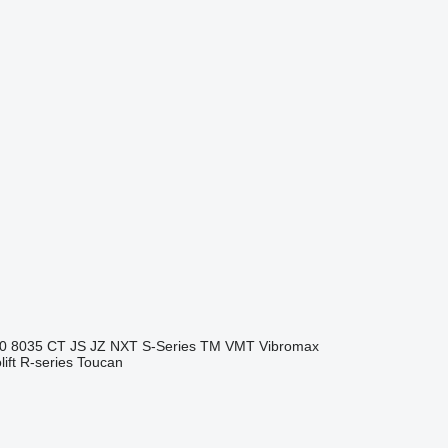
0
8035
CT
JS
JZ
NXT
S-Series
TM
VMT
Vibromax
ift
R-series
Toucan