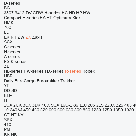
D-series
BG
3307
3412
DV
GRW
H-series
HC
HD
HP
HW
Compact
H-series
HA
HT
Optimum
Star
HMK
700
LL
EX
KH
ZW
ZX
Zaxis
SCX
C-series
H-series
A-series
FS
K-series
ZL
HL-series
HW-series
HX-series
R-series
Robex
HBR
Daily
EuroCargo
Eurotrakker
Trakker
YF
DD
SD
ELF
IT
1CX
2CX
3CX
3DX
4CX
5CX
16C-1
86
110
205
215
220X
225
403
4
10
340AJ
450
460
520
600
660
680
800
860
1230
1250
1350
1930
CT
HT
KV
SPX
410
PM
KR
NK