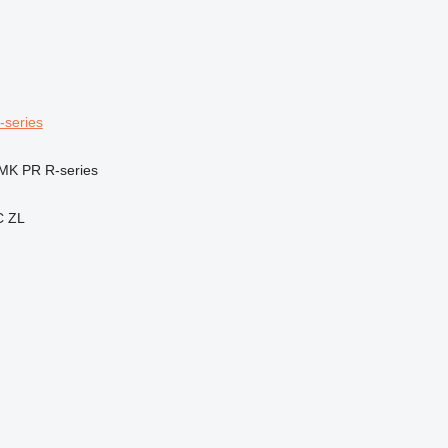
-series
MK
PR
R-series
C
ZL