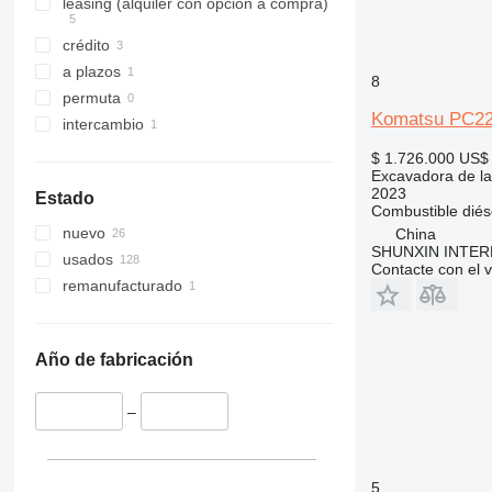
leasing (alquiler con opción a compra)
crédito
a plazos
8
permuta
Komatsu PC22
intercambio
$ 1.726.000
US$ 
Excavadora de la
2023
Estado
Combustible
diés
nuevo
China
SHUNXIN INTER
usados
Contacte con el 
remanufacturado
Año de fabricación
–
5