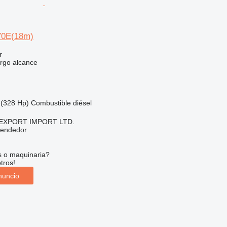
70E(18m)
r
rgo alcance
(328 Hp)
Combustible
diésel
EXPORT IMPORT LTD.
vendedor
s o maquinaria?
tros!
nuncio