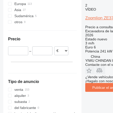
Europa
GC
2
VÍDEO
Asia
Países Bajos
Sudamérica
Polonia
China
Zoomlion ZE3
otros
Italia
Turquía
Perú
Precio a consulta
Francia
Emiratos Árabes Unidos
Guyana
Ucrania
Excavadora de la
Alemania
India
Brasil
México
2026
Precio
Estado
nuevo
Rumanía
Japón
3 m/h
Bélgica
Euro 6
–
Potencia
241 kW 
Lituania
China
mostrar todos
YIWU CHINDAN 
Contacte con el 
¿Vende vehículo
¡Hagalo con noso
Tipo de anuncio
Publicar el a
venta
alquiler
subasta
del fabricante