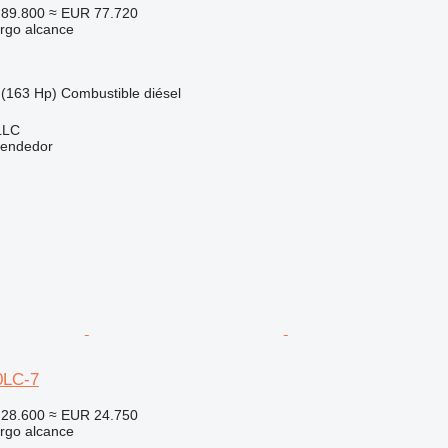
89.800
≈ EUR 77.720
rgo alcance
(163 Hp)
Combustible
diésel
LLC
vendedor
0LC-7
28.600
≈ EUR 24.750
rgo alcance