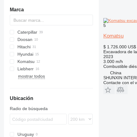
Marca
5
Caterpillar
1804
CX
Komatsu
Doosan
320
Hitachi
322
DH
MHL
HMK
$ 1.726.000
US$ 
Excavadora de la
Hyundai
323
DX
EX
2023
Komatsu
325
ZX
HX-series
245HDLR
SK
3.000 m/h
Combustible
diés
Liebherr
329
R-series
JS
PC
China
mostrar todos
330
R-series
E-series
SY
SWE
EC
XE
ZE
SHUNXIN INTER
Contacte con el 
336
340
Ubicación
345
390
Radio de búsqueda
395
DE
D series
Uruguay
F-series