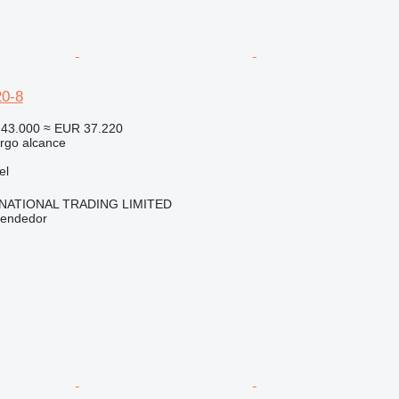
0-8
43.000
≈ EUR 37.220
rgo alcance
el
NATIONAL TRADING LIMITED
vendedor