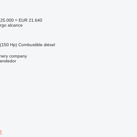
25.000
≈ EUR 21.640
rgo alcance
(150 Hp)
Combustible
diésel
nery company
vendedor
R