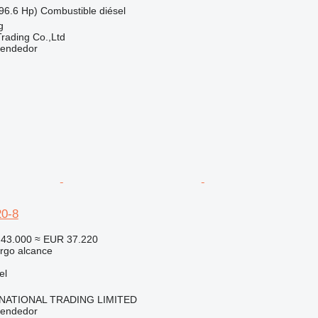
96.6 Hp)
Combustible
diésel
g
Trading Co.,Ltd
vendedor
0-8
43.000
≈ EUR 37.220
rgo alcance
el
NATIONAL TRADING LIMITED
vendedor