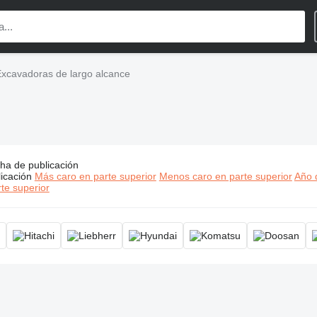
xcavadoras de largo alcance
ha de publicación
os:
Excavadoras de largo alcance, excavadora de brazo largo, 
icación
Más caro en parte superior
Menos caro en parte superior
Año d
te superior