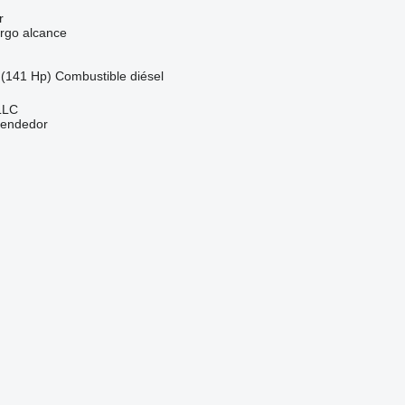
r
rgo alcance
(141 Hp)
Combustible
diésel
LLC
vendedor