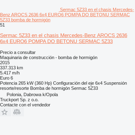
Sermac 5Z33 en el chasis Mercedes-
Benz AROCS 2636 6x4 EURO6 POMPA DO BETONU SERMAC
5Z33 bomba de hormigón
51
Sermac 5Z33 en el chasis Mercedes-Benz AROCS 2636
6x4 EURO6 POMPA DO BETONU SERMAC 5Z33
Precio a consultar
Maquinaria de construcción - bomba de hormigón
2015
337.313 km
5.417 m/h
Euro 6
Potencia
265 kW (360 Hp)
Configuración del eje
6x4
Suspensión
resorte/resorte
Bomba de hormigón
Sermac 5Z33
Polonia, Dabrowa k/Opola
Truckport Sp. z o.o.
Contacte con el vendedor