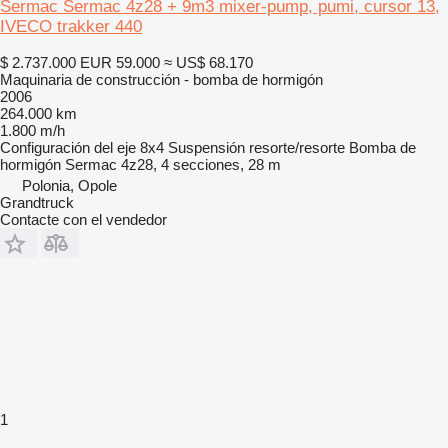
Sermac Sermac 4z28 + 9m3 mixer-pump, pumi, cursor 13,
IVECO trakker 440
$ 2.737.000
EUR 59.000
≈ US$ 68.170
Maquinaria de construcción - bomba de hormigón
2006
264.000 km
1.800 m/h
Configuración del eje
8x4
Suspensión
resorte/resorte
Bomba de
hormigón
Sermac 4z28, 4 secciones, 28 m
Polonia, Opole
Grandtruck
Contacte con el vendedor
1