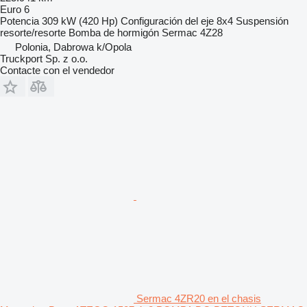
Euro 6
Potencia
309 kW (420 Hp)
Configuración del eje
8x4
Suspensión
resorte/resorte
Bomba de hormigón
Sermac 4Z28
Polonia, Dabrowa k/Opola
Truckport Sp. z o.o.
Contacte con el vendedor
Sermac 4ZR20 en el chasis