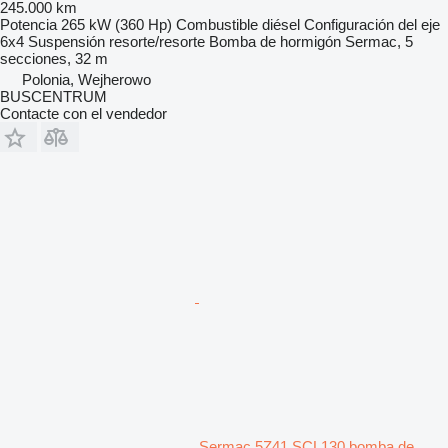
245.000 km
Potencia
265 kW (360 Hp)
Combustible
diésel
Configuración del eje
6x4
Suspensión
resorte/resorte
Bomba de hormigón
Sermac, 5
secciones, 32 m
Polonia, Wejherowo
BUSCENTRUM
Contacte con el vendedor
Sermac 5Z41 SCL130 bomba de