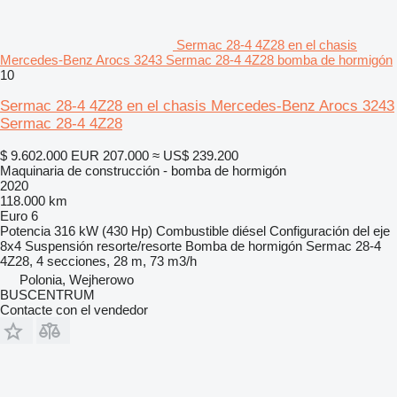
Sermac 28-4 4Z28 en el chasis
Mercedes-Benz Arocs 3243 Sermac 28-4 4Z28 bomba de hormigón
10
Sermac 28-4 4Z28 en el chasis Mercedes-Benz Arocs 3243
Sermac 28-4 4Z28
$ 9.602.000
EUR 207.000
≈ US$ 239.200
Maquinaria de construcción - bomba de hormigón
2020
118.000 km
Euro 6
Potencia
316 kW (430 Hp)
Combustible
diésel
Configuración del eje
8x4
Suspensión
resorte/resorte
Bomba de hormigón
Sermac 28-4
4Z28, 4 secciones, 28 m, 73 m3/h
Polonia, Wejherowo
BUSCENTRUM
Contacte con el vendedor