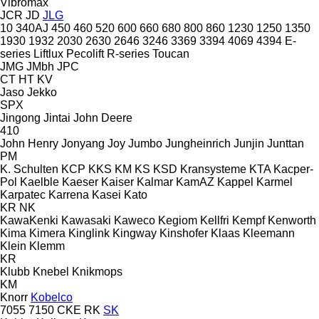
Vibromax
JCR
JD
JLG
10
340AJ
450
460
520
600
660
680
800
860
1230
1250
1350
1930
1932
2030
2630
2646
3246
3369
3394
4069
4394
E-
series
Liftlux
Pecolift
R-series
Toucan
JMG
JMbh
JPC
CT
HT
KV
Jaso
Jekko
SPX
Jingong
Jintai
John Deere
410
John Henry
Jonyang
Joy
Jumbo
Jungheinrich
Junjin
Junttan
PM
K. Schulten
KCP
KKS
KM
KS
KSD Kransysteme
KTA
Kacper-
Pol
Kaelble
Kaeser
Kaiser
Kalmar
KamAZ
Kappel
Karmel
Karpatec
Karrena
Kasei
Kato
KR
NK
KawaKenki
Kawasaki
Kaweco
Kegiom
Kellfri
Kempf
Kenworth
Kima
Kimera
Kinglink
Kingway
Kinshofer
Klaas
Kleemann
Klein
Klemm
KR
Klubb
Knebel
Knikmops
KM
Knorr
Kobelco
7055
7150
CKE
RK
SK