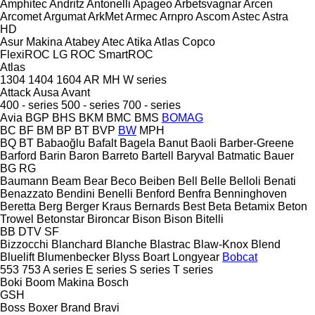
Amphitec
Andritz
Antonelli
Apageo
Arbetsvagnar
Arcen
Arcomet
Argumat
ArkMet
Armec
Arnpro
Ascom
Astec
Astra
HD
Asur Makina
Atabey
Atec
Atika
Atlas Copco
FlexiROC
LG
ROC
SmartROC
Atlas
1304
1404
1604
AR
MH
W series
Attack
Ausa
Avant
400 - series
500 - series
700 - series
Avia
BGP
BHS
BKM
BMC
BMS
BOMAG
BC
BF
BM
BP
BT
BVP
BW
MPH
BQ
BT
Babaoğlu
Bafalt
Bagela
Banut
Baoli
Barber-Greene
Barford
Barin
Baron
Barreto
Bartell
Baryval
Batmatic
Bauer
BG
RG
Baumann
Beam
Bear
Beco
Beiben
Bell
Belle
Belloli
Benati
Benazzato
Bendini
Benelli
Benford
Benfra
Benninghoven
Beretta
Berg
Berger Kraus
Bernards
Best
Beta
Betamix
Beton
Trowel
Betonstar
Bironcar
Bison
Bison
Bitelli
BB
DTV
SF
Bizzocchi
Blanchard
Blanche
Blastrac
Blaw-Knox
Blend
Bluelift
Blumenbecker
Blyss
Boart Longyear
Bobcat
553
753
A series
E series
S series
T series
Boki
Boom Makina
Bosch
GSH
Boss
Boxer
Brand
Bravi