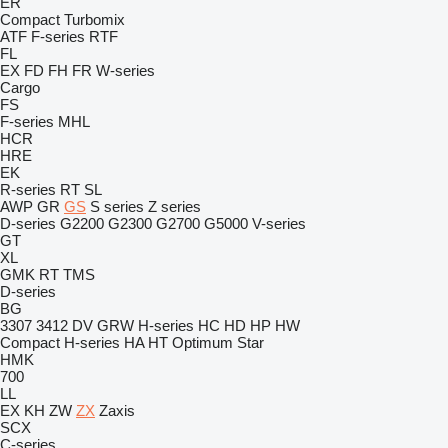
ER
Compact
Turbomix
ATF
F-series
RTF
FL
EX
FD
FH
FR
W-series
Cargo
FS
F-series
MHL
HCR
HRE
EK
R-series
RT
SL
AWP
GR
GS
S series
Z series
D-series
G2200
G2300
G2700
G5000
V-series
GT
XL
GMK
RT
TMS
D-series
BG
3307
3412
DV
GRW
H-series
HC
HD
HP
HW
Compact
H-series
HA
HT
Optimum
Star
HMK
700
LL
EX
KH
ZW
ZX
Zaxis
SCX
C-series