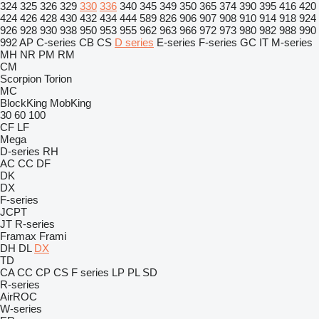
324
325
326
329
330
336
340
345
349
350
365
374
390
395
416
420
424
426
428
430
432
434
444
589
826
906
907
908
910
914
918
924
926
928
930
938
950
953
955
962
963
966
972
973
980
982
988
990
992
AP
C-series
CB
CS
D series
E-series
F-series
GC
IT
M-series
MH
NR
PM
RM
CM
Scorpion
Torion
MC
BlockKing
MobKing
30
60
100
CF
LF
Mega
D-series
RH
AC
CC
DF
DK
DX
F-series
JCPT
JT
R-series
Framax
Frami
DH
DL
DX
TD
CA
CC
CP
CS
F series
LP
PL
SD
R-series
AirROC
W-series