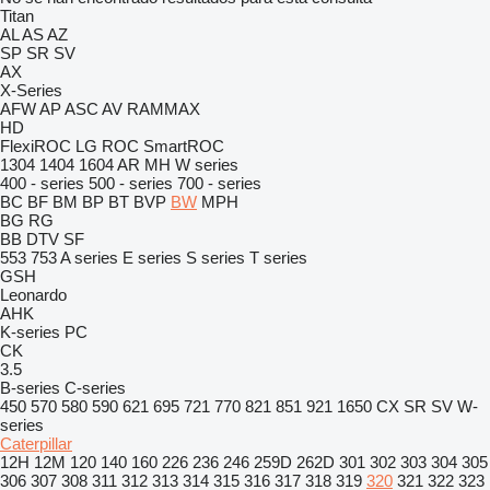
Titan
AL
AS
AZ
SP
SR
SV
AX
X-Series
AFW
AP
ASC
AV
RAMMAX
HD
FlexiROC
LG
ROC
SmartROC
1304
1404
1604
AR
MH
W series
400 - series
500 - series
700 - series
BC
BF
BM
BP
BT
BVP
BW
MPH
BG
RG
BB
DTV
SF
553
753
A series
E series
S series
T series
GSH
Leonardo
AHK
K-series
PC
CK
3.5
B-series
C-series
450
570
580
590
621
695
721
770
821
851
921
1650
CX
SR
SV
W-
series
Caterpillar
12H
12M
120
140
160
226
236
246
259D
262D
301
302
303
304
305
306
307
308
311
312
313
314
315
316
317
318
319
320
321
322
323