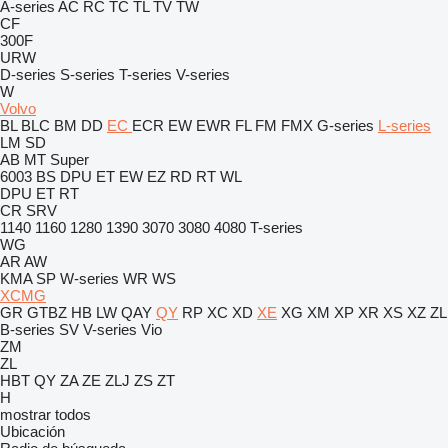
A-series
AC
RC
TC
TL
TV
TW
CF
300F
URW
D-series
S-series
T-series
V-series
W
Volvo
BL
BLC
BM
DD
EC
ECR
EW
EWR
FL
FM
FMX
G-series
L-series
LM
SD
AB
MT
Super
6003
BS
DPU
ET
EW
EZ
RD
RT
WL
DPU
ET
RT
CR
SRV
1140
1160
1280
1390
3070
3080
4080
T-series
WG
AR
AW
KMA
SP
W-series
WR
WS
XCMG
GR
GTBZ
HB
LW
QAY
QY
RP
XC
XD
XE
XG
XM
XP
XR
XS
XZ
ZL
B-series
SV
V-series
Vio
ZM
ZL
HBT
QY
ZA
ZE
ZLJ
ZS
ZT
H
mostrar todos
Ubicación