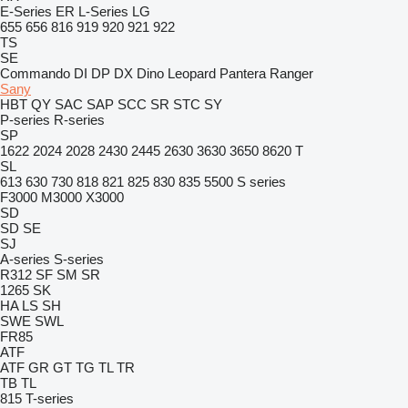
E-Series
ER
L-Series
LG
655
656
816
919
920
921
922
TS
SE
Commando
DI
DP
DX
Dino
Leopard
Pantera
Ranger
Sany
HBT
QY
SAC
SAP
SCC
SR
STC
SY
P-series
R-series
SP
1622
2024
2028
2430
2445
2630
3630
3650
8620 T
SL
613
630
730
818
821
825
830
835
5500
S series
F3000
M3000
X3000
SD
SD
SE
SJ
A-series
S-series
R312
SF
SM
SR
1265
SK
HA
LS
SH
SWE
SWL
FR85
ATF
ATF
GR
GT
TG
TL
TR
TB
TL
815
T-series