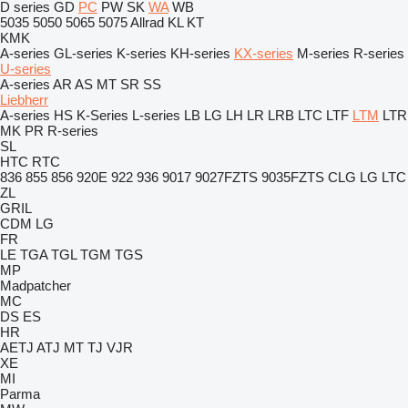
D series
GD
PC
PW
SK
WA
WB
5035
5050
5065
5075
Allrad
KL
KT
KMK
A-series
GL-series
K-series
KH-series
KX-series
M-series
R-series
U-series
A-series
AR
AS
MT
SR
SS
Liebherr
A-series
HS
K-Series
L-series
LB
LG
LH
LR
LRB
LTC
LTF
LTM
LTR
MK
PR
R-series
SL
HTC
RTC
836
855
856
920E
922
936
9017
9027FZTS
9035FZTS
CLG
LG
LTC
ZL
GRIL
CDM
LG
FR
LE
TGA
TGL
TGM
TGS
MP
Madpatcher
MC
DS
ES
HR
AETJ
ATJ
MT
TJ
VJR
XE
MI
Parma