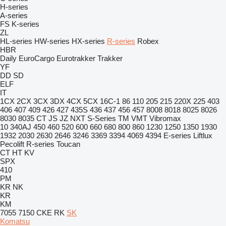
H-series
A-series
FS
K-series
ZL
HL-series
HW-series
HX-series
R-series
Robex
HBR
Daily
EuroCargo
Eurotrakker
Trakker
YF
DD
SD
ELF
IT
1CX
2CX
3CX
3DX
4CX
5CX
16C-1
86
110
205
215
220X
225
403
406
407
409
426
427
435S
436
437
456
457
8008
8018
8025
8026
8030
8035
CT
JS
JZ
NXT
S-Series
TM
VMT
Vibromax
10
340AJ
450
460
520
600
660
680
800
860
1230
1250
1350
1930
1932
2030
2630
2646
3246
3369
3394
4069
4394
E-series
Liftlux
Pecolift
R-series
Toucan
CT
HT
KV
SPX
410
PM
KR
NK
KR
KM
7055
7150
CKE
RK
SK
Komatsu