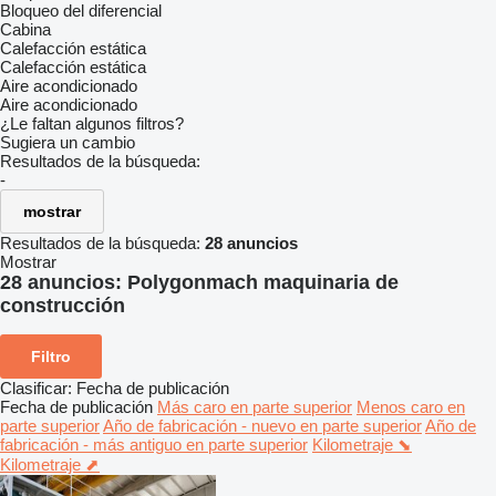
Bloqueo del diferencial
Cabina
Calefacción estática
Calefacción estática
Aire acondicionado
Aire acondicionado
¿Le faltan algunos filtros?
Sugiera un cambio
Resultados de la búsqueda:
-
mostrar
Resultados de la búsqueda:
28 anuncios
Mostrar
28 anuncios:
Polygonmach maquinaria de
construcción
Filtro
Clasificar
:
Fecha de publicación
Fecha de publicación
Más caro en parte superior
Menos caro en
parte superior
Año de fabricación - nuevo en parte superior
Año de
fabricación - más antiguo en parte superior
Kilometraje ⬊
Kilometraje ⬈