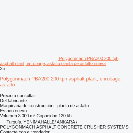
Polygonmach PBA200 200 tph
asphalt plant, enrobage, asfalto planta de asfalto nueva
25
Polygonmach PBA200 200 tph asphalt plant, enrobage,
asfalto
Precio a consultar
Del fabricante
Maquinaria de construcción - planta de asfalto
Estado
nuevo
Volumen
3.000 m³
Capacidad
120 t/h
Turquía, YENİMAHALLE/ ANKARA /
POLYGONMACH ASPHALT CONCRETE CRUSHER SYSTEMS
Contacte con el vendedor