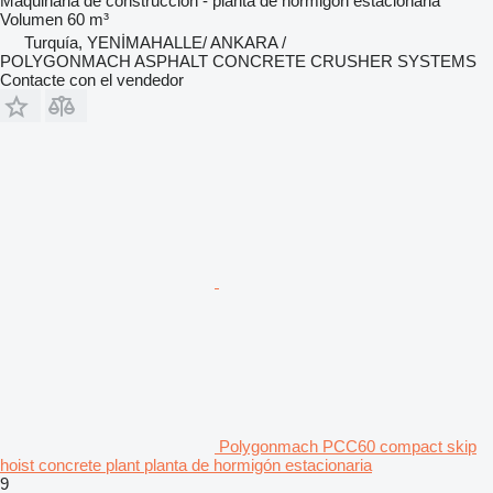
Maquinaria de construcción - planta de hormigón estacionaria
Volumen
60 m³
Turquía, YENİMAHALLE/ ANKARA /
POLYGONMACH ASPHALT CONCRETE CRUSHER SYSTEMS
Contacte con el vendedor
Polygonmach PCC60 compact skip
hoist concrete plant planta de hormigón estacionaria
9