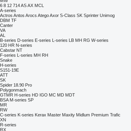
MW
6
8
12
714
AS
AX
MCL
A-series
Actros
Antos
Arocs
Atego
Axor
S-Class
SK
Sprinter
Unimog
DBM
TF
Canter
VA
AL
B-series
D-series
E-series
L-series
LB
MH
RG
W-series
120
HR
N-series
Cabstar
NT
F-series
L-series
MH
RH
Snake
H-series
S151-19E
ATT
SK
Spider 18.90 Pro
Polygonmach
GTMR
H-series
HD
IGO
MC
MD
MDT
BSA
M-series
SP
MR
RW
C-series
K-series
Kerax
Master
Maxity
Midlum
Premium
Trafic
XN
R-series
RX