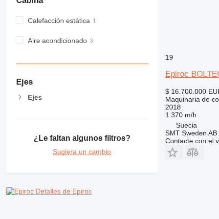
Cabina
PM
RM
Calefacción estática
V-series
Aire acondicionado
19
Epiroc BOLTE
Ejes
$ 16.700.000
EU
Ejes
Maquinaria de co
2018
1.370 m/h
Suecia
SMT Sweden AB
¿Le faltan algunos filtros?
Contacte con el 
Sugiera un cambio
Detalles de Epiroc