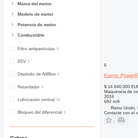
972
Marca del motor
973
Modelo de motor
980
982
Potencia de motor
988
Combustible
990
992
Filtro antipartículas
AP
C-series
EEV
6
CB
Depósito de AdBlue
Epiroc Power
CS
D series
$ 14.840.000
EU
Retardador
E-series
Maquinaria de co
2024
F-series
Lubricación central
682 m/h
GC
Reino Unido, 
Bloqueo del diferencial
Contacte con el 
IT
M-series
MH
NR