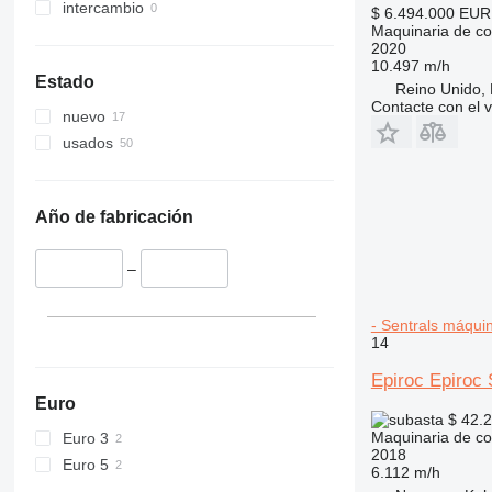
intercambio
$ 6.494.000
EUR
336
TM
Maquinaria de co
340
VMT
2020
10.497 m/h
345
Vibromax
Estado
Reino Unido, 
349
Contacte con el 
nuevo
350
usados
365
374
390
Año de fabricación
395
416
–
420
424
- Sentrals máqui
426
14
428
Epiroc Epiroc 
430
Euro
432
$ 42.
Maquinaria de co
Euro 3
434
2018
Euro 5
444
6.112 m/h
589