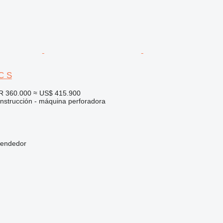
C S
R 360.000
≈ US$ 415.900
nstrucción - máquina perforadora
vendedor