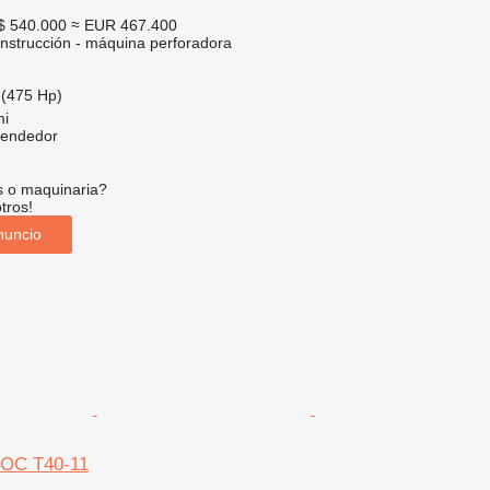
$ 540.000
≈ EUR 467.400
nstrucción - máquina perforadora
(475 Hp)
mi
vendedor
s o maquinaria?
tros!
nuncio
ROC T40-11