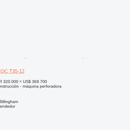
ROC T35-12
R 320.000
≈ US$ 369.700
nstrucción - máquina perforadora
Billingham
vendedor