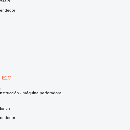
ereid
vendedor
r E2C
r
nstrucción - máquina perforadora
lentin
vendedor