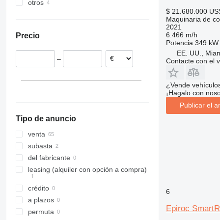
otros
Alemania
India
308
409
2630
PR
L-series
XM
$ 21.680.000
US
Noruega
Emiratos Árabes Unidos
Tanzania
311
426
2646
R-series
LM
XP
Maquinaria de co
Suecia
Turquía
México
2021
312
427
3246
SD
XR
6.466 m/h
Precio
Irlanda
China
Kenia
313
435S
3369
XS
Potencia
349 kW 
Austria
Kazajistán
314
436
3394
XZ
EE. UU., Mia
–
Contacte con el 
Israel
315
437
4069
ZL
316
456
4394
¿Vende vehículo
317
457
E-series
¡Hagalo con noso
318
8008
Liftlux
Publicar el a
319
8018
Pecolift
Tipo de anuncio
320
8025
R-series
321
8026
Toucan
venta
322
8030
subasta
323
8035
del fabricante
324
CT
leasing (alquiler con opción a compra)
325
JS
crédito
6
326
JZ
a plazos
329
NXT
Epiroc Smart
permuta
330
S-Series