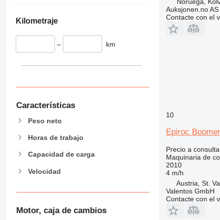
Noruega, Kolv
Auksjonen.no AS
826
Contacte con el 
Kilometraje
906
907
–
km
908
910
914
918
924
Características
926
10
928
Peso neto
930
Epiroc Boome
Horas de trabajo
938
Precio a consulta
950
Capacidad de carga
Maquinaria de co
953
2010
Velocidad
4 m/h
955
Austria, St. Va
962
Valentos GmbH
Contacte con el 
963
Motor, caja de cambios
966