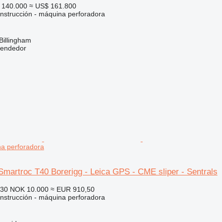
 140.000
≈ US$ 161.800
nstrucción - máquina perforadora
Billingham
vendedor
na perforadora
Smartroc T40 Borerigg - Leica GPS - CME sliper - Sentrals
230
NOK 10.000
≈ EUR 910,50
nstrucción - máquina perforadora