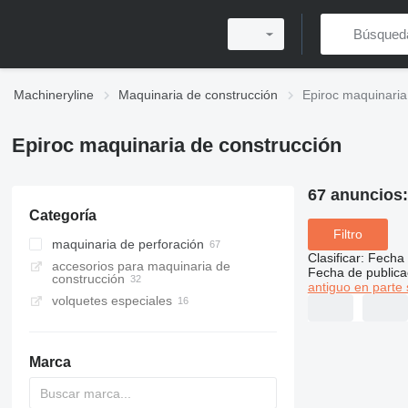
Machineryline
Maquinaria de construcción
Epiroc maquinaria
Epiroc maquinaria de construcción
67 anuncios
Categoría
Filtro
maquinaria de perforación
Clasificar
:
Fecha 
accesorios para maquinaria de
máquinas perforadoras
Fecha de publica
construcción
antiguo en parte 
perforadoras horizontales
volquetes especiales
camiones volquetes subterráneos
Marca