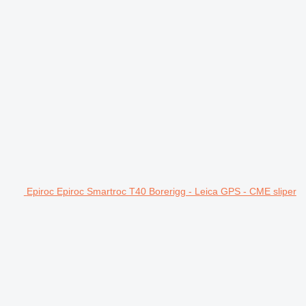
Epiroc Epiroc Smartroc T40 Borerigg - Leica GPS - CME sliper