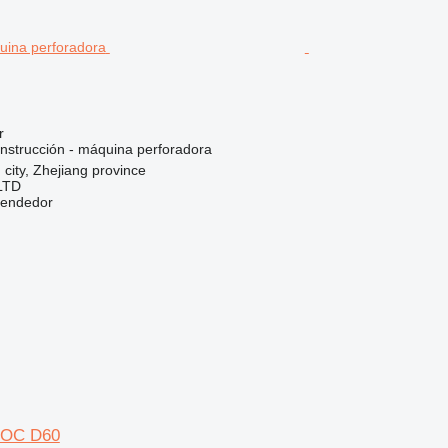
r
nstrucción - máquina perforadora
 city, Zhejiang province
LTD
vendedor
ROC D60