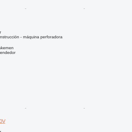
r
nstrucción - máquina perforadora
Oskemen
vendedor
00V
r